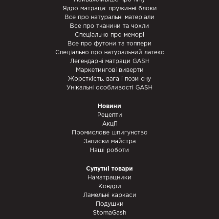
Ядро матраца: пружинні блоки
Все про натуральні матеріали
Все про тканини та чохли
Спеціально про меморі
Все про футони та топпери
Спеціально про натуральний латекс
Легендарні матраци GASH
Маркетингові виверти
Жорсткість, вага і пози сну
Унікальні особливості GASH
Новини
Рецепти
Акції
Промислове шпигунство
Записки майстра
Наші роботи
Супутні товари
Наматрацники
Ковдри
Ламельні каркаси
Подушки
StomaGash