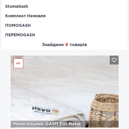
StomaGash
Комплект Немовля
ПОМОGASH
ПЕРЕМОGASH
Знайдено
6
товарів
hit
Наматрацник GASH Elit Natur