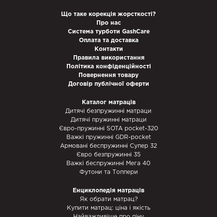
Що таке корекція жорсткості?
Про нас
Система турботи GashCare
Оплата та доставка
Контакти
Правила використання
Політика конфіденційності
Повернення товару
Договір публічної оферти
Каталог матраців
Дитячі безпружинні матраци
Дитячі пружинні матраци
Євро-пружинні SOTA pocket-320
Важкі пружинні GDR-pocket
Армовані беспружинні Супер 32
Євро безпружинні 35
Важкі беспружинні Мега 40
Футони та Топпери
Енциклопедія матраців
Як обрати матрац?
Купити матрац: ціна і якість
Найважливіше про піну