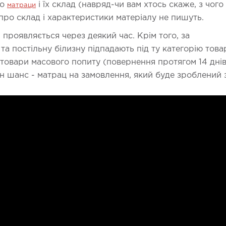
ро
і їх склад (навряд-чи вам хтось скаже, з чого 
матраци
 про склад і характеристики матеріалу не пишуть.
я проявляється через деякий час. Крім того, за
а постільну білизну підпадають під ту категорію товар
 товари масового попиту (повернення протягом 14 днів
н шанс - матрац на замовлення, який буде зроблений 