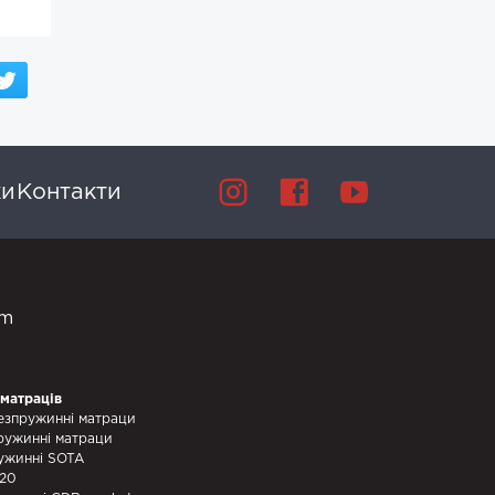
ки
Контакти
om
 матраців
езпружинні матраци
ружинні матраци
ужинні SOTA
320