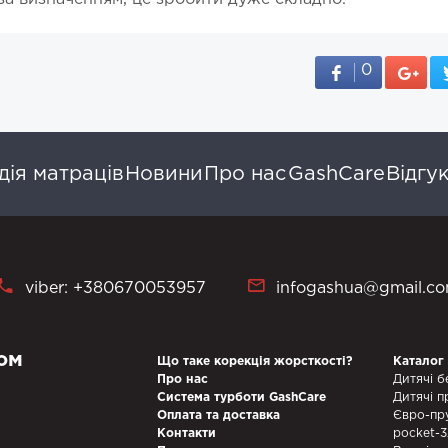
0
ія матраців
Новини
Про нас
GashCare
Відгу
viber: +380670053957
infogashua@gmail.c
ом
Що таке корекція жорсткості?
Каталог
Про нас
Дитячі б
Система турботи GashCare
Дитячі п
Оплата та доставка
Євро-пр
Контакти
pocket-