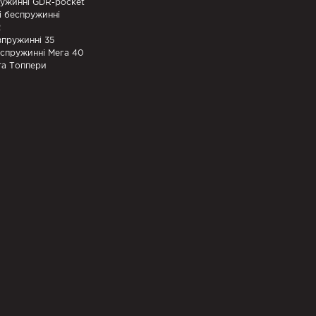
ружинні GDR-pocket
і беспружинні
2
зпружинні 35
еспружинні Мега 40
та Топпери