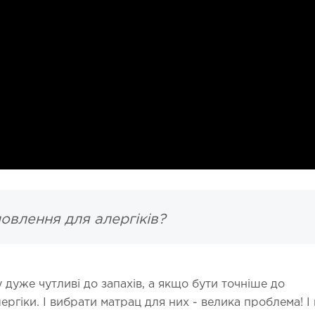
овлення для алергіків?
у дуже чутливі до запахів, а якщо бути точніше до
лергіки. І вибрати матрац для них - велика проблема! І