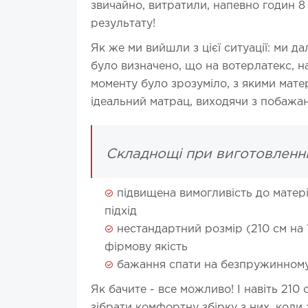
звичайно, витратили, напевно годин 8
результату!
Як же ми вийшли з цієї ситуації: ми да
було визначено, що на вотерлатекс, на
моменту було зрозуміло, з якими мате
ідеальний матрац, виходячи з побажан
Складнощі при виготовленні
підвищена вимогливість до матері
підхід
нестандартний розмір (210 см на 1
фірмову якість
бажання спати на безпружинному
Як бачите - все можливо! І навіть 210 см
зібрати комфортну збірку з них, коли