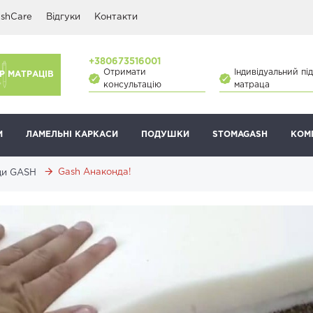
shCare
Відгуки
Контакти
+380673516001
Отримати
Індивідуальний під
Р МАТРАЦІВ
консультацію
матраца
И
ЛАМЕЛЬНІ КАРКАСИ
ПОДУШКИ
STOMAGASH
КОМ
Gash Анаконда!
ци GASH