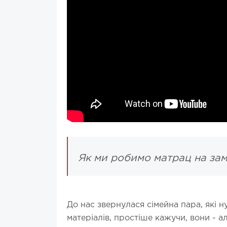
Як ми робимо матрац на зам
До нас звернулася сімейна пара, які н
матеріалів, простіше кажучи, вони - а