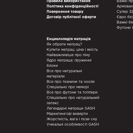
Правила використання
Важкі п
Політика конфіденційності
Армован
Повернення товару
Супер 3
Договір публічної оферти
Євро бе
Важкі б
Футони 
Енциклопедія матраців
Як обрати матрац?
Купити матрац: ціна і якість
Найважливіше про піну
Ядро матраца: пружинні
блоки
Все про натуральні
матеріали
Все про тканини та чохли
Спеціально про меморі
Все про футони та топпери
Спеціально про натуральний
латекс
Легендарні матраци GASH
Маркетингові виверти
Жорсткість, вага і пози сну
Унікальні особливості GASH