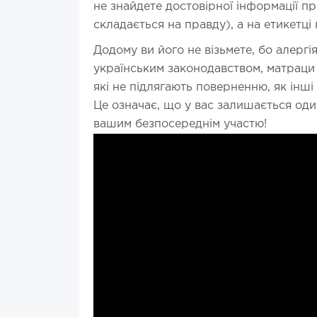
не знайдете достовірної інформації п
складається на правду), а на етикетці
Додому ви його не візьмете, бо алергі
українським законодавством, матраци т
які не підлягають поверненню, як інші
Це означає, що у вас залишається оди
вашим безпосереднім участю!