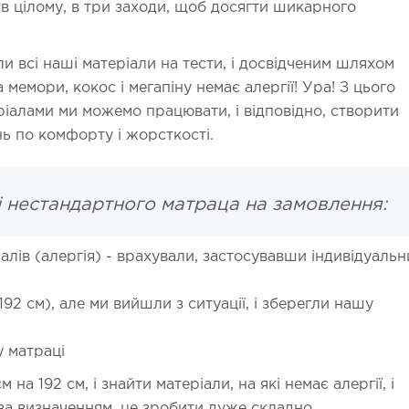
 в цілому, в три заходи, щоб досягти шикарного
ли всі наші матеріали на тести, і досвідченим шляхом
 мемори, кокос і мегапіну немає алергії! Ура! З цього
ріалами ми можемо працювати, і відповідно, створити
ь по комфорту і жорсткості.
 нестандартного матраца на замовлення:
алів (алергія) - врахували, застосувавши індивідуальн
92 см), але ми вийшли з ситуації, і зберегли нашу
 матраці
 на 192 см, і знайти матеріали, на які немає алергії, і
 за визначенням, це зробити дуже складно.