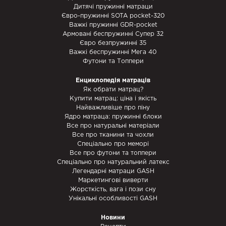
Дитячі пружинні матраци
Євро-пружинні SOTA pocket-320
Важкі пружинні GDR-pocket
Армовані беспружинні Супер 32
Євро безпружинні 35
Важкі беспружинні Мега 40
Футони та Топпери
Енциклопедія матраців
Як обрати матрац?
Купити матрац: ціна і якість
Найважливіше про піну
Ядро матраца: пружинні блоки
Все про натуральні матеріали
Все про тканини та чохли
Спеціально про меморі
Все про футони та топпери
Спеціально про натуральний латекс
Легендарні матраци GASH
Маркетингові виверти
Жорсткість, вага і пози сну
Унікальні особливості GASH
Новини