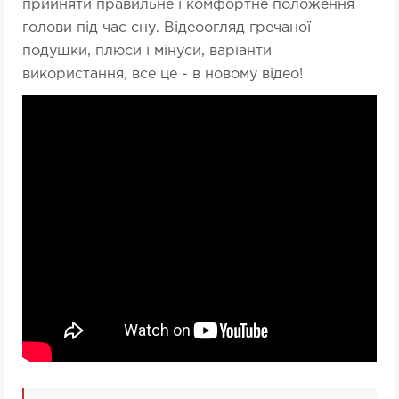
прийняти правильне і комфортне положення
голови під час сну. Відеоогляд гречаної
подушки, плюси і мінуси, варіанти
використання, все це - в новому відео!