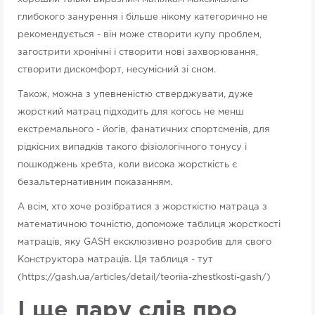
глибокого занурення і більше нікому категорично не
рекомендується - він може створити купу проблем,
загострити хронічні і створити нові захворювання,
створити дискомфорт, несумісний зі сном.
Також, можна з упевненістю стверджувати, дуже
жорсткий матрац підходить для когось не менш
екстремального - йогів, фанатичних спортсменів, для
рідкісних випадків такого фізіологічного тонусу і
пошкоджень хребта, коли висока жорсткість є
безальтернативним показанням.
А всім, хто хоче розібратися з жорсткістю матраца з
математичною точністю, допоможе таблиця жорсткості
матраців, яку GASH ексклюзивно розробив для свого
Конструктора матраців. Ця таблиця - тут
(https://gash.ua/articles/detail/teoriia-zhestkosti-gash/)
І ще пару слів про