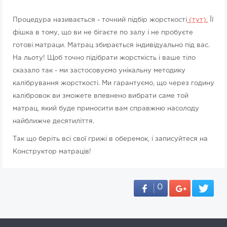
Процедура називається - точний підбір жорсткості
(тут).
Її
фішка в тому, що ви не бігаєте по залу і не пробуєте
готові матраци. Матрац збирається індивідуально під вас.
На льоту! Щоб точно підібрати жорсткість і ваше тіло
сказало так - ми застосовуємо унікальну методику
калібрування жорсткості. Ми гарантуємо, що через годину
калібровок ви зможете впевнено вибрати саме той
матрац, який буде приносити вам справжню насолоду
найближче десятиліття.
Так що беріть всі свої грижі в оберемок, і записуйтеся на
Конструктор матраців!
0