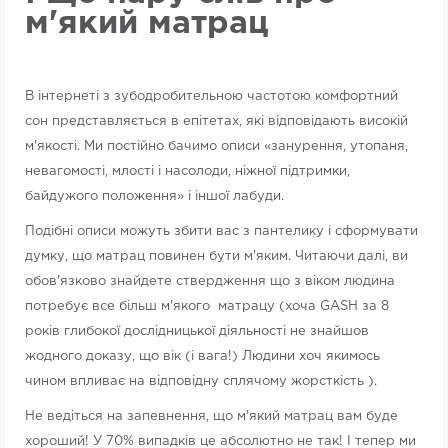
м'який матрац
В інтернеті з зубодробительною частотою комфортний
сон представляється в епітетах, які відповідають високій
м'якості. Ми постійно бачимо описи «занурення, утопаня,
невагомості, млості і насолоди, ніжної підтримки,
байдужого положення» і іншої лабуди.
Подібні описи можуть збити вас з пантелику і сформувати
думку, що матрац повинен бути м'яким. Читаючи далі, ви
обов'язково знайдете ствердження що з віком людина
потребує все більш м'якого матрацу (хоча GASH за 8
років глибокої дослідницької діяльності не знайшов
жодного доказу, що вік (і вага!) Людини хоч якимось
чином впливає на відповідну сплячому жорсткість ).
Не ведіться на запевнення, що м'який матрац вам буде
хороший! У 70% випадків це абсолютно не так! І тепер ми