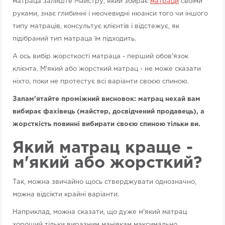
матраца залиште Майстру, який збирає
матраци
своїми
руками, знає глибинні і неочевидні нюанси того чи іншого
типу матраців, консультує клієнтів і відстежує, як
підібраний тип матраца їм підходить.
А ось вибір жорсткості матраца - перший обов'язок
клієнта. М'який або жорсткий матрац - не може сказати
ніхто, поки не протестує всі варіанти своєю спиною.
Запам'ятайте проміжний висновок: матрац нехай вам
вибирає фахівець (майстер, досвідчений продавець), а
жорсткість повинні вибирати своєю спиною тільки ви.
Який матрац краще -
м'який або жорсткий?
Так, можна звичайно щось стверджувати однозначно,
можна відсікти крайні варіанти.
Наприклад, можна сказати, що дуже м'який матрац
хороший тільки виразним маніякам максимально