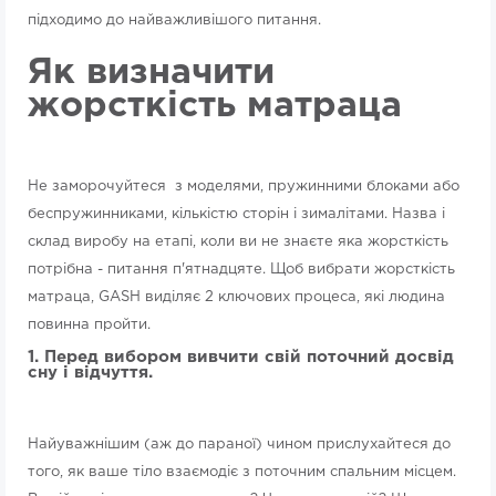
підходимо до найважливішого питання.
Як визначити
жорсткість матраца
Не заморочуйтеся з моделями, пружинними блоками або
беспружинниками, кількістю сторін і зималітами. Назва і
склад виробу на етапі, коли ви не знаєте яка жорсткість
потрібна - питання п'ятнадцяте. Щоб вибрати жорсткість
матраца, GASH виділяє 2 ключових процеса, які людина
повинна пройти.
1. Перед вибором вивчити свій поточний досвід
сну і відчуття.
Найуважнішим (аж до параної) чином прислухайтеся до
того, як ваше тіло взаємодіє з поточним спальним місцем.