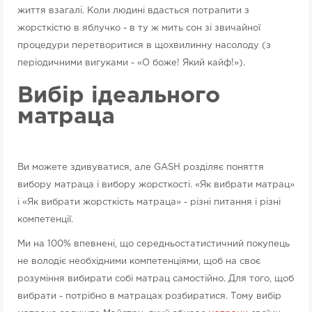
життя взагалі. Коли людині вдасться потрапити з
жорсткістю в яблучко - в ту ж мить сон зі звичайної
процедури перетворитися в щохвилинну насолоду (з
періодичними вигуками - «О боже! Який кайф!»).
Вибір ідеального
матраца
Ви можете здивуватися, але GASH розділяє поняття
вибору матраца і вибору жорсткості. «Як вибрати матрац»
​​і «Як вибрати жорсткість матраца» - різні питання і різні
компетенції.
Ми на 100% впевнені, що середньостатистичний покупець
не володіє необхідними компетенціями, щоб на своє
розуміння вибирати собі матрац самостійно. Для того, щоб
вибрати - потрібно в матрацах розбиратися. Тому вибір