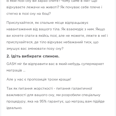
В якій позі сну ви зараз спите? Чому саме в ній? Що
відчуваєте лежачи на животі? Як почуває себе плече і
стегно в позі сну на боці?
Прислухайтеся, як спальне місце відпрацьовує
навантаження від вашого тіла. Як взаємодіє з ним. Якщо
ви хочете спати в якійсь позі, але не можете, ляжте в неї і
прислухайтеся, де тіло відчуває небажаний тиск, що
змушує вас змінювати позу сну?
2. Ідіть вибирати спиною.
GASH міг би відправити вас в який-небудь супермаркет
матраців ...
Але у нас є пропозиція трохи краще!
Так як питання жорсткості - питання галактичної
важливості для вашого сну, ми розробили спеціальну
процедуру, яка на 95% гарантує, що матрац вам підійде
ідеально.