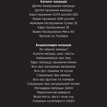
Каталог матраців
Дитячі безпружинні матраци
Дитячі пружинні матраци
Євро-пружинні SOTA pocket-320
Важкі пружинні GDR-pocket
Армовані беспружинні Супер 32
Євро безпружинні 35
Важкі беспружинні Мега 40
Футони та Топпери
Енциклопедія матраців
Як обрати матрац?
Купити матрац: ціна і якість
Найважливіше про піну
Ядро матраца: пружинні блоки
Все про натуральні матеріали
Все про тканини та чохли
Спеціально про меморі
Все про футони та топпери
Спеціально про натуральний латекс
Легендарні матраци GASH
Маркетингові виверти
Жорсткість, вага і пози сну
Унікальні особливості GASH