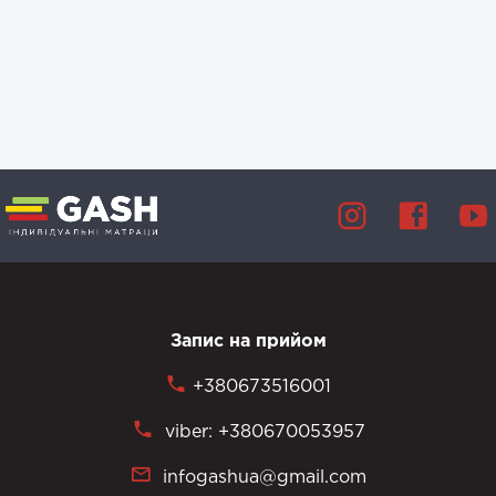
Запис на прийом
+380673516001
viber: +380670053957
infogashua@gmail.com