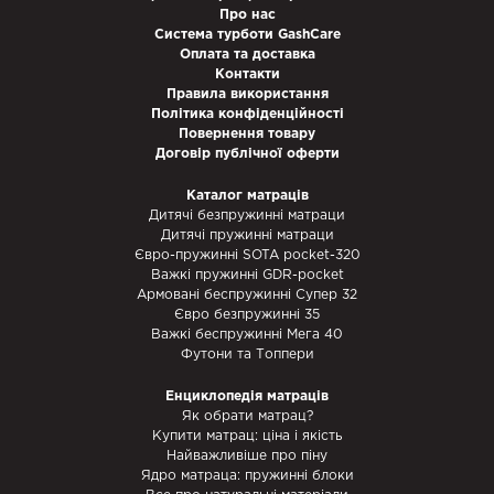
Про нас
Система турботи GashCare
Оплата та доставка
Контакти
Правила використання
Політика конфіденційності
Повернення товару
Договір публічної оферти
Каталог матраців
Дитячі безпружинні матраци
Дитячі пружинні матраци
Євро-пружинні SOTA pocket-320
Важкі пружинні GDR-pocket
Армовані беспружинні Супер 32
Євро безпружинні 35
Важкі беспружинні Мега 40
Футони та Топпери
Енциклопедія матраців
Як обрати матрац?
Купити матрац: ціна і якість
Найважливіше про піну
Ядро матраца: пружинні блоки