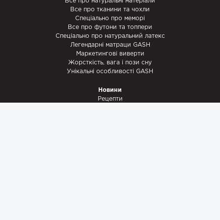
Все про натуральні матеріали
Все про тканини та чохли
Спеціально про меморі
Все про футони та топпери
Спеціально про натуральний латекс
Легендарні матраци GASH
Маркетингові виверти
Жорсткість, вага і пози сну
Унікальні особливості GASH
Новини
Рецепти
Акції
Промислове шпигунство
Записки майстра
Наші роботи
Супутні товари
Наматрацники
Ковдри
Ламельні каркаси
Подушки
StomaGash
Комплект Немовля
ПОМОGASH