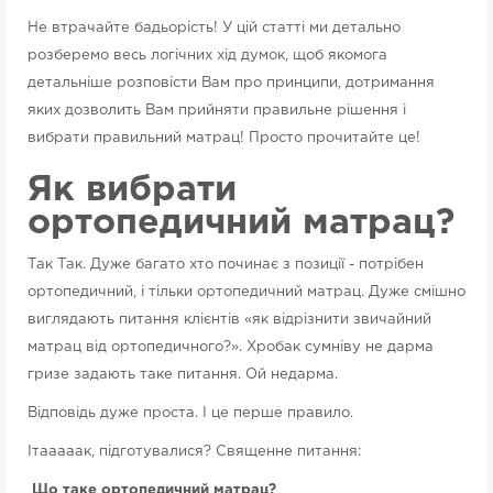
Не втрачайте бадьорість! У цій статті ми детально
розберемо весь логічних хід думок, щоб якомога
детальніше розповісти Вам про принципи, дотримання
яких дозволить Вам прийняти правильне рішення і
вибрати правильний матрац! Просто прочитайте це!
Як вибрати
ортопедичний матрац?
Так Так. Дуже багато хто починає з позиції - потрібен
ортопедичний, і тільки ортопедичний матрац. Дуже смішно
виглядають питання клієнтів «як відрізнити звичайний
матрац від ортопедичного?». Хробак сумніву не дарма
гризе задають таке питання. Ой недарма.
Відповідь дуже проста. І це перше правило.
Ітааааак, підготувалися? Священне питання:
Що таке ортопедичний матрац?