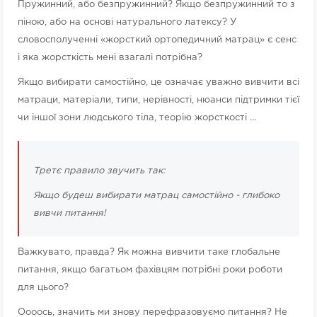
Пружинний, або безпружинний? Якщо безпружинний то з
піною, або на основі натурального латексу? У
словосполученні «жорсткий ортопедичний матрац» ​​є сенс
і яка жорсткість мені взагалі потрібна?
Якщо вибирати самостійно, це означає уважно вивчити всі
матраци, матеріали, типи, нерівності, нюанси підтримки тієї
чи іншої зони людського тіла, теорію жорсткості ...
Третє правило звучить так:
Якщо будеш вибирати матрац самостійно - глибоко
вивчи питання!
Важкувато, правда? Як можна вивчити таке глобальне
питання, якщо багатьом фахівцям потрібні роки роботи
для цього?
Оооось, значить ми знову перефразовуємо питання? Не