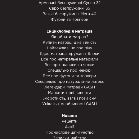
Армовані беспружинні Супер 32
Євро безпружинні 35
Важкі беспружинні Мега 40
Футони та Топпери
Енциклопедія матраців
Як обрати матрац?
Купити матрац: ціна і якість
Найважливіше про піну
Ядро матраца: пружинні блоки
Все про натуральні матеріали
Все про тканини та чохли
Спеціально про меморі
Все про футони та топпери
Спеціально про натуральний латекс
Легендарні матраци GASH
Маркетингові виверти
Жорсткість, вага і пози сну
Унікальні особливості GASH
Новини
Рецепти
Акції
Промислове шпигунство
Записки майстра