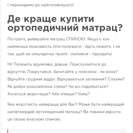
І переходимо до найголовнішого!
Де краще купити
ортопедичний матрац?
По-третє, вибирайте матрац СПИНОЮ. Якщо є хоч
найменша можливість піти полежати - йдіть лежите. І не
так, щоб на секундочку приліг, схопився - підходить!
Ні! Полежіть вдумливо, довше. Прислухайтеся до
відчуттів. Покрутився. Запитайте у пояснічкі - як вона?
Відчуйте грудний відділ. Відчуваються затікання? Спазми?
Як добре розслаблена спина? Чи всі подобається?
Хочеться жорсткіше? Або м'якше? Чому?
Яка жорсткість найкраща для Вас? Може бути найкращий
напівтвердий ортопедичний матрац? Ви повинні відчути
це своєю власною спиною.