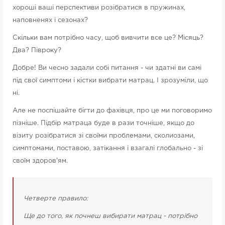
хороші ваші перспективи розібратися в пружинах,
наповненях і сезонах?
Скільки вам потрібно часу, щоб вивчити все це? Місяць?
Два? Півроку?
Добре! Ви чесно задали собі питання - чи здатні ви самі
під свої симптоми і кістки вибрати матрац. І зрозуміли, що
ні.
Але не поспішайте бігти до фахівця, про це ми поговоримо
пізніше. Підбір матраца буде в рази точніше, якщо до
візиту розібратися зі своїми проблемами, сколиозами,
симптомами, поставою, затікання і взагалі глобально - зі
своїм здоров'ям.
Четверте правило:
Ще до того, як почнеш вибирати матрац - потрібно