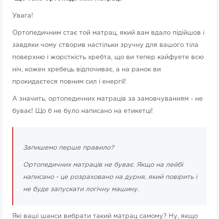
Увага!
Ортопедичним стає той матрац, який вам вдало підійшов і
завдяки чому створив настільки зручну для вашого тіла
поверхню і жорсткість хребта, що ви тепер кайфуете всю
ніч, кожен хребець відпочиває, а на ранок ви
прокидаєтеся повним сил і енергії!
А значить, ортопедичних матраців за замовчуванням - не
буває! Що б не було написано на етикетці!
Запишемо перше правило?
Ортопедичних матраців не буває. Якщо на лейбі
написано - це розраховано на дурня, який повірить і
не буде запускати логічну машину.
Які ваші шанси вибрати такий матрац самому? Ну, якщо