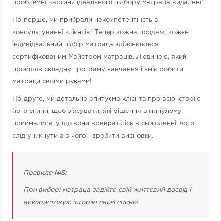
проблемні частини ідеального підбору матраца видалені!
По-перше, ми прибрали некомпетентність в
консультуванні клієнтів! Тепер кожна продаж, кожен
індивідуальний підбір матраца здійснюється
сертифікованим Майстром матраців. Людиною, який
пройшов складну програму навчання і вміє робити
матраци своїми руками!
По-друге, ми детально опитуємо клієнта про всю історію
його спини, щоб з'ясувати, які рішення в минулому
приймалися, у що вони вревратілісь в сьогоденні, чого
слід уникнути а з чого - зробити висновки.
Правило №8:
При виборі матраца задійте свій життєвий досвід і
використовую історію своєї спини!