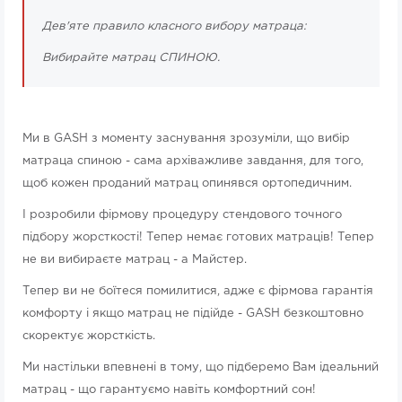
Дев'яте правило класного вибору матраца:
Вибирайте матрац СПИНОЮ.
Ми в GASH з моменту заснування зрозуміли, що вибір
матраца спиною - сама архіважливе завдання, для того,
щоб кожен проданий матрац опинявся ортопедичним.
І розробили фірмову процедуру стендового точного
підбору жорсткості! Тепер немає готових матраців! Тепер
не ви вибираєте матрац - а Майстер.
Тепер ви не боїтеся помилитися, адже є фірмова гарантія
комфорту і якщо матрац не підійде - GASH безкоштовно
скоректує жорсткість.
Ми настільки впевнені в тому, що підберемо Вам ідеальний
матрац - що гарантуємо навіть комфортний сон!