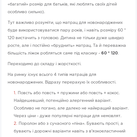
«багатий» розмір для батьків, які люблять своїх дітей
особливо сильно).
Тут важливо розуміти, що матрац для новонароджених
буде використовуватися пару років, і навіть розміру 60 *
120 вистачить з головою. Дитина не тільки дуже швидко
росте, але і постійно «бруднить» матрац. Та й переважна
більшість ліжок робляться саме під класику -
60 * 120
.
Переходимо до складу і жорсткості.
На ринку існує всього 4 типів матраців для
новонароджених. Відразу перерахую їх особливості.
Повсть або повсть + пружини або повсть + кокос.
Найдешевший, потенційно алергенний варіант.
Особливо не погано, але далеко не найкращий варіант.
Через ціни - дуже популярні матраци для немовлят.
Поролон або з сучасного «піна». Бувають прості, а
бувають і дорожчі варіанти навіть з в'язкоеластичний