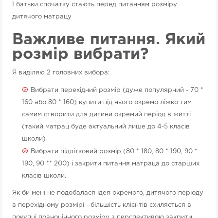
І батьки спочатку стають перед питанням розміру
дитячого матрацу
Важливе питання. Який
розмір вибрати?
Я виділяю 2 головних вибора:
Вибрати перехідний розмір (дуже популярний - 70 *
160 або 80 * 160) купити під нього окремо ліжко тим
самим створити для дитини окремий період в житті
(такий матрац буде актуальний лише до 4-5 класів
школи)
Вибрати підлітковий розмір (80 * 180, 80 * 190, 90 *
190, 90 ** 200) і закрити питання матраца до старших
класів школи.
Як би мені не подобалася ідея окремого, дитячого періоду
в перехідному розмірі - більшість клієнтів схиляється в
покупці повноцінного розміру з перспективою закрити