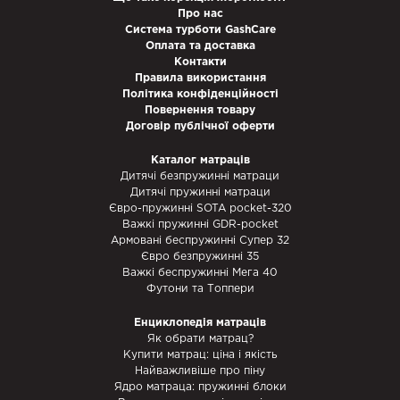
Про нас
Система турботи GashCare
Оплата та доставка
Контакти
Правила використання
Політика конфіденційності
Повернення товару
Договір публічної оферти
Каталог матраців
Дитячі безпружинні матраци
Дитячі пружинні матраци
Євро-пружинні SOTA pocket-320
Важкі пружинні GDR-pocket
Армовані беспружинні Супер 32
Євро безпружинні 35
Важкі беспружинні Мега 40
Футони та Топпери
Енциклопедія матраців
Як обрати матрац?
Купити матрац: ціна і якість
Найважливіше про піну
Ядро матраца: пружинні блоки