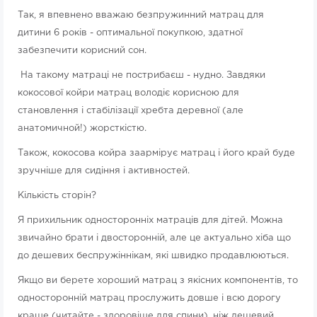
Так, я впевнено вважаю безпружинний матрац для
дитини 6 років - оптимальної покупкою, здатної
забезпечити корисний сон.
На такому матраці не пострибаєш - нудно. Завдяки
кокосової койри матрац володіє корисною для
становлення і стабілізації хребта деревної (але
анатомичной!) жорсткістю.
Також, кокосова койра заармірує матрац і його край буде
зручніше для сидіння і активностей.
Кількість сторін?
Я прихильник односторонніх матраців для дітей. Можна
звичайно брати і двосторонній, але це актуально хіба що
до дешевих беспружіннікам, які швидко продавлюються.
Якщо ви берете хороший матрац з якісних компонентів, то
односторонній матрац прослужить довше і всю дорогу
краще (читайте - здоровіше для спини), ніж дешевий