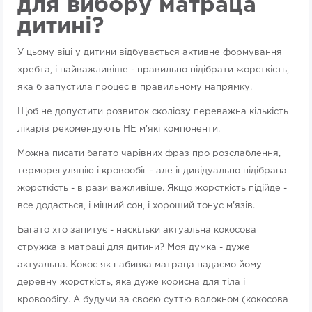
для вибору матраца
дитині?
У цьому віці у дитини відбувається активне формування
хребта, і найважливіше - правильно підібрати жорсткість,
яка б запустила процес в правильному напрямку.
Щоб не допустити розвиток сколіозу переважна кількість
лікарів рекомендують НЕ м'які компоненти.
Можна писати багато чарівних фраз про розслаблення,
терморегуляцію і кровообіг - але індивідуально підібрана
жорсткість - в рази важливіше. Якщо жорсткість підійде -
все додасться, і міцний сон, і хороший тонус м'язів.
Багато хто запитує - наскільки актуальна кокосова
стружка в матраці для дитини? Моя думка - дуже
актуальна. Кокос як набивка матраца надаємо йому
деревну жорсткість, яка дуже корисна для тіла і
кровообігу. А будучи за своєю суттю волокном (кокосова