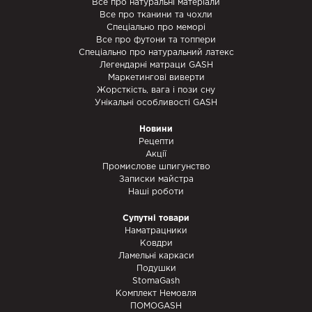
Все про натуральні матеріали
Все про тканини та чохли
Спеціально про меморі
Все про футони та топпери
Спеціально про натуральний латекс
Легендарні матраци GASH
Маркетингові виверти
Жорсткість, вага і пози сну
Унікальні особливості GASH
Новини
Рецепти
Акції
Промислове шпигунство
Записки майстра
Наші роботи
Супутні товари
Наматрацники
Ковдри
Ламельні каркаси
Подушки
StomaGash
Комплект Немовля
ПОМОGASH