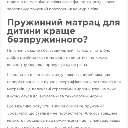
полотно не має нічого спільного з фанерою, ага) - кокос
забезпечує точковий повторення контурів тіла.
Пружинний матрац для
дитини краще
безпружинного?
Питання складне і багатовимірний. На жаль, потрібно
добре розбиратися в матрацах і дивитися на кожну
конкретну модель - продукція дуже різна.
І справа не в сертифікатах, у кожного виробника цих
паперів повно - не буває несертифікованих матеріалів для
матраців, це величезні стратегічні виробництва, на яких
виконуються всі екологічні та технологічні норми.
Що важливо розуміти, вибираючи саме пружини?
Зрозуміло, що сталь ви не протестуєте. Але ось товщина і
кількість прошарків над пружинками - це і є найважливіше
питання якості матраців для дітей від 7 років.