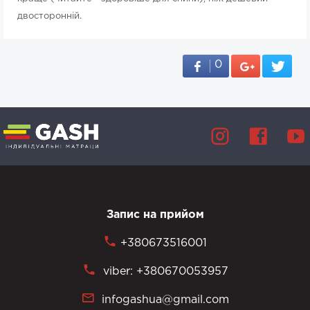
двосторонній.
0
Запис на прийом
+380673516001
viber: +380670053957
infogashua@gmail.com