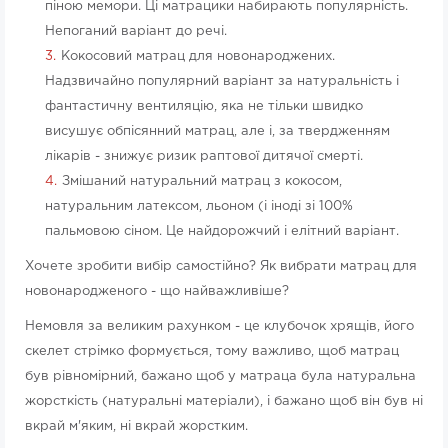
піною мемори. Ці матрацики набирають популярність.
Непоганий варіант до речі.
Кокосовий матрац для новонароджених.
Надзвичайно популярний варіант за натуральність і
фантастичну вентиляцію, яка не тільки швидко
висушує обпісянний матрац, але і, за твердженням
лікарів - знижує ризик раптової дитячої смерті.
Змішаний натуральний матрац з кокосом,
натуральним латексом, льоном (і іноді зі 100%
пальмовою сіном. Це найдорожчий і елітний варіант.
Хочете зробити вибір самостійно? Як вибрати матрац для
новонародженого - що найважливіше?
Немовля за великим рахунком - це клубочок хрящів, його
скелет стрімко формується, тому важливо, щоб матрац
був рівномірний, бажано щоб у матраца була натуральна
жорсткість (натуральні матеріали), і бажано щоб він був ні
вкрай м'яким, ні вкрай жорстким.