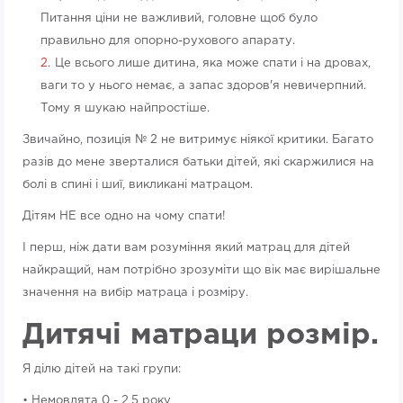
Питання ціни не важливий, головне щоб було
правильно для опорно-рухового апарату.
Це всього лише дитина, яка може спати і на дровах,
ваги то у нього немає, а запас здоров'я невичерпний.
Тому я шукаю найпростіше.
Звичайно, позиція № 2 не витримує ніякої критики. Багато
разів до мене зверталися батьки дітей, які скаржилися на
болі в спині і шиї, викликані матрацом.
Дітям НЕ все одно на чому спати!
І перш, ніж дати вам розуміння який матрац для дітей
найкращий, нам потрібно зрозуміти що вік має вирішальне
значення на вибір матраца і розміру.
Дитячі матраци розмір.
Я ділю дітей на такі групи:
• Немовлята 0 - 2,5 року