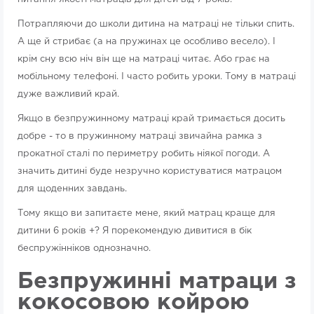
Потрапляючи до школи дитина на матраці не тільки спить.
А ще й стрибає (а на пружинах це особливо весело). І
крім сну всю ніч він ще на матраці читає. Або грає на
мобільному телефоні. І часто робить уроки. Тому в матраці
дуже важливий край.
Якщо в безпружинному матраці край тримається досить
добре - то в пружинному матраці звичайна рамка з
прокатної сталі по периметру робить ніякої погоди. А
значить дитині буде незручно користуватися матрацом
для щоденних завдань.
Тому якщо ви запитаєте мене, який матрац краще для
дитини 6 років +? Я порекомендую дивитися в бік
беспружінніков однозначно.
Безпружинні матраци з
кокосовою койрою