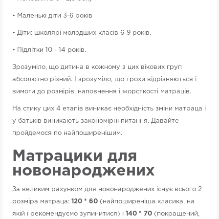
• Маленькі діти 3-6 років
• Діти: школярі молодших класів 6-9 років.
• Підлітки 10 - 14 років.
Зрозуміло, що дитина в кожному з цих вікових груп
абсолютно різний. І зрозуміло, що трохи відрізняються і
вимоги до розмірів, наповнення і жорсткості матраців.
На стику цих 4 етапів виникає необхідність зміни матраца і
у батьків виникають закономірні питання. Давайте
пройдемося по найпоширенішим.
Матрацики для
новонароджених
За великим рахунком для новонароджених існує всього 2
розміра матраца:
120 * 60
(найпоширеніша класика, на
якій і рекомендуємо зупинитися) і
140 * 70
(покращений,