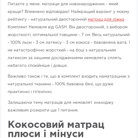
Питаєте у мене: матраци для новонароджених - який
краще? Впевнено відповідаю! Найкращий варіант у моєму
рейтингу - натуральний двосторонній
матрац для ліжка
Комплект Немовля від GASH. Він двосторонній, з вибором
жорсткості, оптимальної товщини - 7 см. Весь натуральний
- 100% льон - 3 см латексу - 3 см кокоса - бавовняна вата. І
не катастрофічно жорсткий - на боці з натуральним
латексом за нашими дослідженнями немовлята сплять
набагато спокійніше і довше.
Важливо також і те, що в комплект входить наматрацник з
натуральної тканини - 100% бавовна бязі, що дуже
практично і гігієнічно.
Залишаючи тему матраців для немовлят знаходжу
важливим розкрити ще 1 питання.
Кокосовий матрац
плюси і мінуси