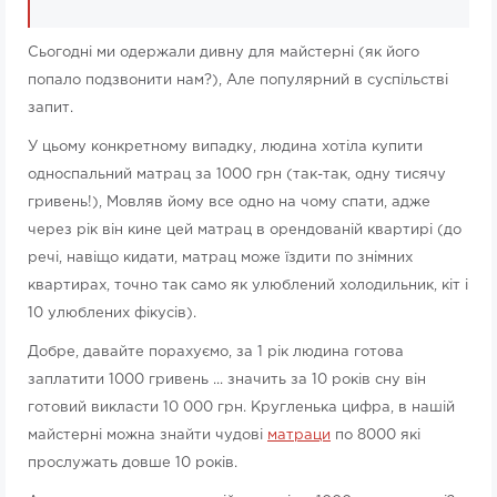
Сьогодні ми одержали дивну для майстерні (як його
попало подзвонити нам?), Але популярний в суспільстві
запит.
У цьому конкретному випадку, людина хотіла купити
односпальний матрац за 1000 грн (так-так, одну тисячу
гривень!), Мовляв йому все одно на чому спати, адже
через рік він кине цей матрац в орендованій квартирі (до
речі, навіщо кидати, матрац може їздити по знімних
квартирах, точно так само як улюблений холодильник, кіт і
10 улюблених фікусів).
Добре, давайте порахуємо, за 1 рік людина готова
заплатити 1000 гривень ... значить за 10 років сну він
готовий викласти 10 000 грн. Кругленька цифра, в нашій
майстерні можна знайти чудові
матраци
по 8000 які
прослужать довше 10 років.