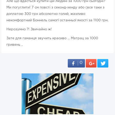
Але що вдасться купити цій людині за 1000 грн сьогодні?
Ми погуглити! 7 см повсті з секонд-хенду або (все таки з
доплатою 300 грн абсолютно голий, жахливо
некомфортний Боннель самогї останньої якості за 1100 грн.
Нерозумно ?! Звичайно ж!
Зате для гаманця звучить красиво ... Матрац за 1000
гривень ..
0