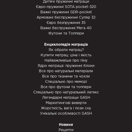
Дитячі пружинні матраци
Євро-пружинні SOTA pocket-320
Важкі пружинні GDR-pocket
Армовані беспружинні Супер 32
Євро безпружинні 35
Важкі беспружинні Мега 40
Футони та Топпери
Енциклопедія матраців
Як обрати матрац?
Купити матрац: ціна і якість
Найважливіше про піну
Ядро матраца: пружинні блоки
Все про натуральні матеріали
Все про тканини та чохли
Спеціально про меморі
Все про футони та топпери
Спеціально про натуральний латекс
Легендарні матраци GASH
Маркетингові виверти
Жорсткість, вага і пози сну
Унікальні особливості GASH
Новини
Рецепти