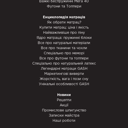
Важкі беспружинні Мега 40
Футони та Топпери
Енциклопедія матраців
Як обрати матрац?
Купити матрац: ціна і якість
Найважливіше про піну
Ядро матраца: пружинні блоки
Все про натуральні матеріали
Все про тканини та чохли
Спеціально про меморі
Все про футони та топпери
Спеціально про натуральний латекс
Легендарні матраци GASH
Маркетингові виверти
Жорсткість, вага і пози сну
Унікальні особливості GASH
Новини
Рецепти
Акції
Промислове шпигунство
Записки майстра
Наші роботи