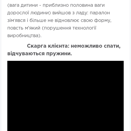
(вага дитини - приблизно половина ваги
дорослої людини) вийшов з ладу: паралон
зім
явся і більше не відновлює свою форму,
’
повсть м'який (порушення технології
виробництва).
Скарга клієнта: неможливо спати,
відчуваються пружини.