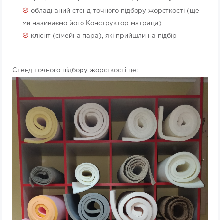
обладнаний стенд точного підбору жорсткості (ще
ми називаємо його Конструктор матраца)
клієнт (сімейна пара), які прийшли на підбір
Стенд точного підбору жорсткості це: