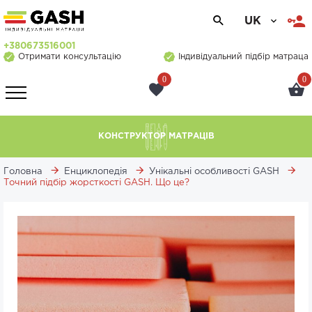
UK
+380673516001
Отримати консультацію
Індивідуальний підбір матраца
0
0
КОНСТРУКТОР МАТРАЦІВ
Головна
Енциклопедія
Унікальні особливості GASH
Точний підбір жорсткості GASH. Що це?