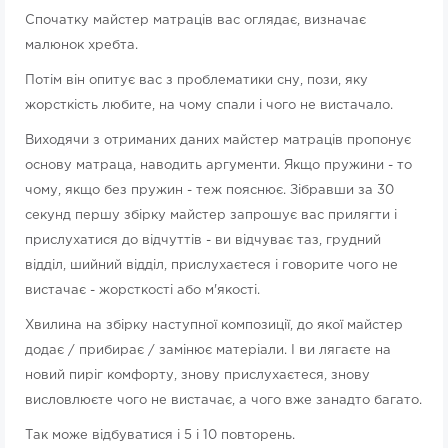
Спочатку майстер матраців вас оглядає, визначає
малюнок хребта.
Потім він опитує вас з проблематики сну, пози, яку
жорсткість любите, на чому спали і чого не вистачало.
Виходячи з отриманих даних майстер матраців пропонує
основу матраца, наводить аргументи. Якщо пружини - то
чому, якщо без пружин - теж пояснює. Зібравши за 30
секунд першу збірку майстер запрошує вас прилягти і
прислухатися до відчуттів - ви відчуває таз, грудний
відділ, шийний відділ, прислухаєтеся і говорите чого не
вистачає - жорсткості або м'якості.
Хвилина на збірку наступної композиції, до якої майстер
додає / прибирає / замінює матеріали. І ви лягаєте на
новий пиріг комфорту, знову прислухаєтеся, знову
висловлюєте чого не вистачає, а чого вже занадто багато.
Так може відбуватися і 5 і 10 повторень.