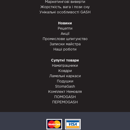
Маркетингові виверти
Жорсткість, вага і пози сну
Унікальні особливості GASH
Новини
Рецепти
Акції
Промислове шпигунство
Записки майстра
Наші роботи
Супутні товари
Наматрацники
Ковдри
Ламельні каркаси
Подушки
StomaGash
Комплект Немовля
ПОМОGASH
ПЕРЕМОGASH