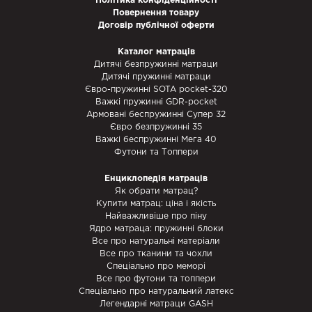
Політика конфіденційності
Повернення товару
Договір публічної оферти
Каталог матраців
Дитячі безпружинні матраци
Дитячі пружинні матраци
Євро-пружинні SOTA pocket-320
Важкі пружинні GDR-pocket
Армовані беспружинні Супер 32
Євро безпружинні 35
Важкі беспружинні Мега 40
Футони та Топпери
Енциклопедія матраців
Як обрати матрац?
Купити матрац: ціна і якість
Найважливіше про піну
Ядро матраца: пружинні блоки
Все про натуральні матеріали
Все про тканини та чохли
Спеціально про меморі
Все про футони та топпери
Спеціально про натуральний латекс
Легендарні матраци GASH