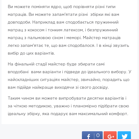
Ви можете поміняти ядро, щоб порівняти різні типи
матраців. Ви можете запам'ятати різні збірки які вам
довподоби. Наприклад вам сподобається пружинний
матрац з кокосом і тонким латексом, і безпружинний
матрац з пальмовою сіном і меморі. Майстер матраців
легко запам'ятає те, що вам сподобалося. І в кінці звузить
вибір до цих варіантів.
На фінальній стадії майстер буде збирати самі
вподобані вами варіанти і підведе до ідеального вибору. У
найскладніших ситуаціях майстер, звичайно, порадить що
вам підійде найкраще виходячи зі свого досвіду.
Таким чином ви можете випробувати десятки варіантів і
за чіткою методикою, уважно і планомірно підібрати свою
ідеальну збірку, яка подарує вам максимальний комфорт.
0