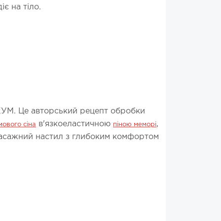
іє на тіло.
 КУМ. Це авторський рецепт обробки
в'язкоеластичною
,
ового сіна
піною меморі
 масажний настил з глибоким комфортом