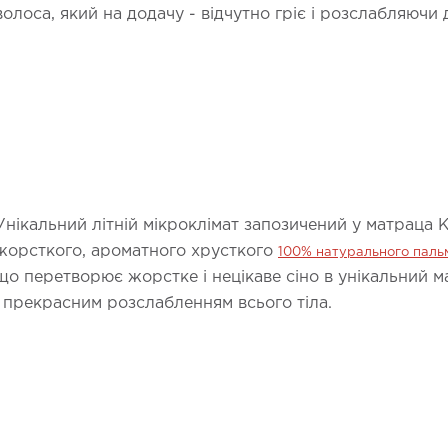
волоса, який на додачу - відчутно гріє і розслабляючи д
Унікальний літній мікроклімат запозичений у матраца
жорсткого, ароматного хрусткого
100% натурального пальм
що перетворює жорстке і нецікаве сіно в унікальний
і прекрасним розслабленням всього тіла.