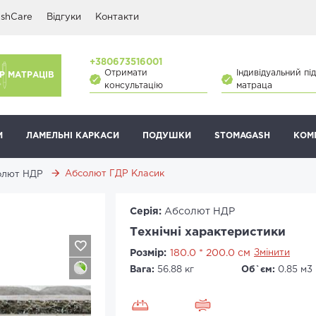
shCare
Відгуки
Контакти
+380673516001
Отримати
Індивідуальний під
Р МАТРАЦІВ
консультацію
матраца
И
ЛАМЕЛЬНІ КАРКАСИ
ПОДУШКИ
STOMAGASH
КОМ
Абсолют ГДР Класик
олют НДР
Серія:
Абсолют НДР
Технічні характеристики
Розмір:
180.0 * 200.0 см
Змінити
Вага:
56.88 кг
Об`єм:
0.85 м3