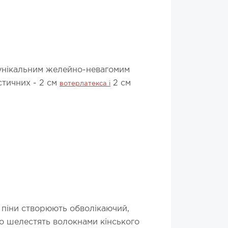
 унікальним желейно-невагомим
стичних - 2 см
2 см
вотерлатекса і
 піни створюють обволікаючий,
о шелестять волокнами кінського