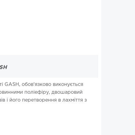
ASH
ті GASH, обов'язково виконується
рвинними поліефіру, двошаровий
в і його перетворення в лахміття з