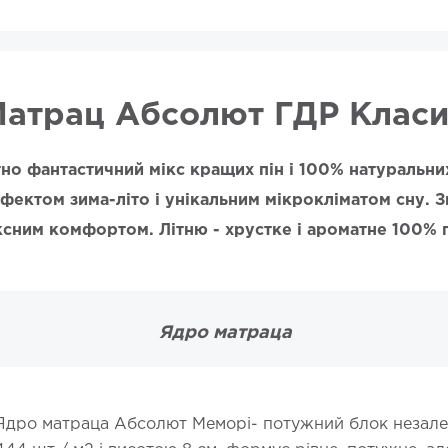
атрац Абсолют ГДР Клас
но фантастичний мікс кращих пін і 100% натуральни
фектом зима-літо і унікальним мікрокліматом сну. 
ксним комфортом. Літню - хрустке і ароматне 100% 
Ядро матраца
Ядро матраца Абсолют Меморі- потужний блок неза