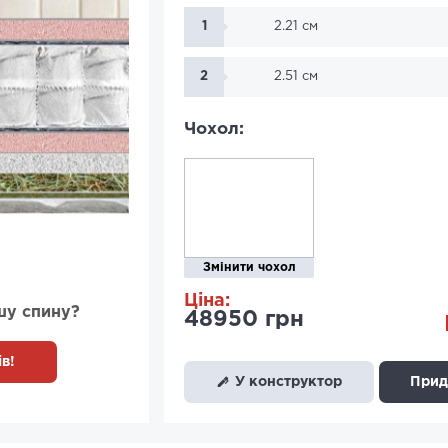
1
2.21 см
2
2.51 см
Чохол:
Змінити чохол
Ціна:
шу спину?
48950 грн
в!
У конструктор
Придб