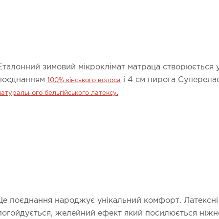
Еталонний зимовий мікроклімат матраца створюється
поєднанням
і 4 см пирога Суперела
100% кінського волоса
натурального бельгійського латексу.
Це поєднання народжує унікальний комфорт. Латексні
погойдується, желейний ефект який посилюється ніжн