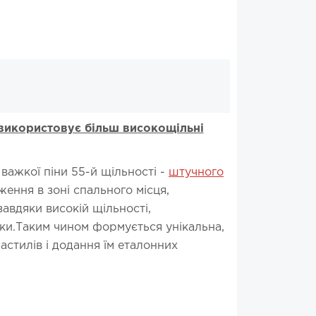
 використовує більш високощільні
ажкої піни 55-й щільності -
штучного
ення в зоні спального місця,
авдяки високій щільності,
ки.Таким чином формується унікальна,
астилів і додання їм еталонних