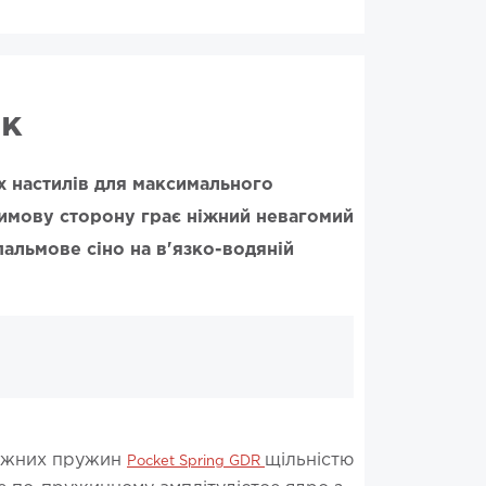
ик
х настилів для максимального
Зимову сторону грає ніжний невагомий
пальмове сіно на в'язко-водяній
лежних пружин
щільністю
Pocket Spring GDR