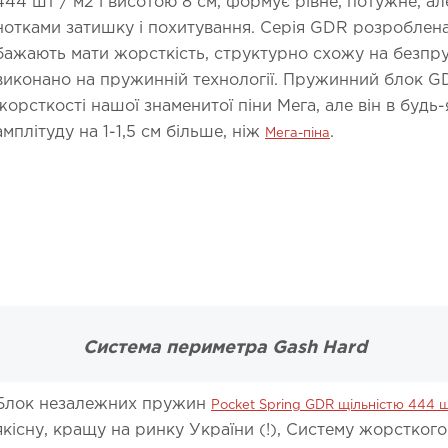
444 шт / м2 і висотою 8 см, формує рівне, потужне, ал
нотками затишку і похитування. Серія GDR розроблена
бажають мати жорсткість, структурно схожу на безпр
виконано на пружинній технології. Пружинний блок 
жорсткості нашої знаменитої піни Мега, але він в будь
амплітуду на 1-1,5 см більше, ніж
.
Мега-піна
Система периметра Gash Hard
Блок незалежних пружин
Pocket Spring GDR щільністю 444 ш
якісну, кращу на ринку України (!), Систему жорстко