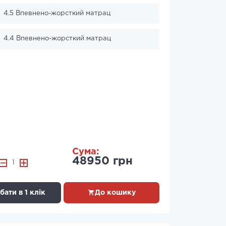
4.5 Впевнено-жорсткий матрац
4.4 Впевнено-жорсткий матрац
Сума:
48950 грн
1
ати в 1 клік
До кошику