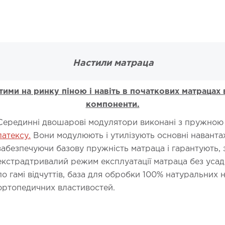
Настили матраца
тими на ринку піною і навіть в початкових матрацах
компоненти.
Серединні двошарові модулятори виконані з пружною в
латексу.
Вони модулюють і утилізують основні навантаж
забезпечуючи базову пружність матраца і гарантують, з
екстрадтривалий режим експлуатації матраца без усад
по гамі відчуттів, база для обробки 100% натуральних н
ортопедичних властивостей.