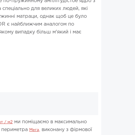
е по-пружинному амплітудістое ядро ​​з
 спеціально для великих людей, які
ужинні матраци, однак щоб це було
GDR є найближчим аналогом по
-якому випадку більш м'який і має
ми поміщаємо в максимально
т / м2
го периметра
виконану з фірмової
Мега,