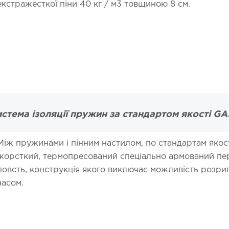
екстражесткої піни 40 кг / м3 товщиною 8 см.
стема ізоляції пружин за стандартом якості G
Між пружинами і пінним настилом, по стандартам якос
жорсткий, термопресований спеціально армований пе
повсть, конструкція якого виключає можливість розриві
часом.