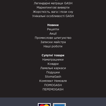
Легендарні матраци GASH
Маркетингові виверти
Жорсткість, вага і пози сну
Унікальні особливості GASH
Новини
Рецепти
Акції
Промислове шпигунство
Записки майстра
Наші роботи
Супутні товари
Наматрацники
Ковдри
Ламельні каркаси
Подушки
StomaGash
Комплект Немовля
ПОМОGASH
ПЕРЕМОGASH