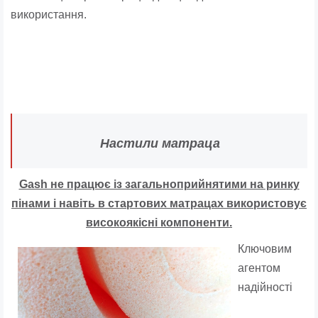
використання.
Настили матраца
Gash не працює із загальноприйнятими на ринку
пінами і навіть в стартових матрацах використовує
високоякісні компоненти.
Ключовим
агентом
надійності