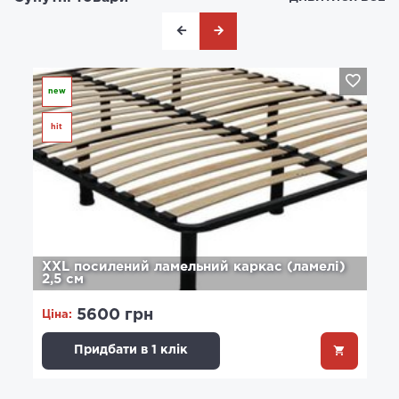
new
hit
XXL посилений ламельний каркас (ламелі)
2,5 см
5600 грн
Ціна:
Придбати в 1 клік