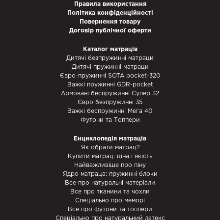
Правила використання
Політика конфіденційності
Повернення товару
Договір публічної оферти
Каталог матраців
Дитячі безпружинні матраци
Дитячі пружинні матраци
Євро-пружинні SOTA pocket-320
Важкі пружинні GDR-pocket
Армовані беспружинні Супер 32
Євро безпружинні 35
Важкі беспружинні Мега 40
Футони та Топпери
Енциклопедія матраців
Як обрати матрац?
Купити матрац: ціна і якість
Найважливіше про піну
Ядро матраца: пружинні блоки
Все про натуральні матеріали
Все про тканини та чохли
Спеціально про меморі
Все про футони та топпери
Спеціально про натуральний латекс