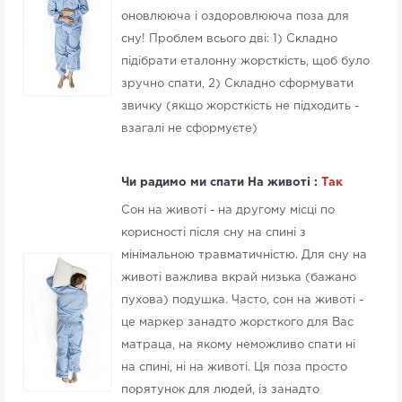
оновлююча і оздоровлююча поза для
сну! Проблем всього дві: 1) Складно
підібрати еталонну жорсткість, щоб було
зручно спати, 2) Складно сформувати
звичку (якщо жорсткість не підходить -
взагалі не сформуєте)
Чи радимо ми спати На животі :
Так
Сон на животі - на другому місці по
корисності після сну на спині з
мінімальною травматичністю. Для сну на
животі важлива вкрай низька (бажано
пухова) подушка. Часто, сон на животі -
це маркер занадто жорсткого для Вас
матраца, на якому неможливо спати ні
на спині, ні на животі. Ця поза просто
порятунок для людей, із занадто