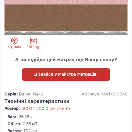
5 років
130 kg
А чи підійде цей матрац під Вашу спину?
Дізнайся у Майстра Матраців!
Серія:
Батон Мега
Артикул: MAT000346
Технічні характеристики
Розмір:
180.0 * 200.0 см
Змінити
Вага:
26.28 кг
Об`єм:
0.58 м3
Висота:
16.0 см