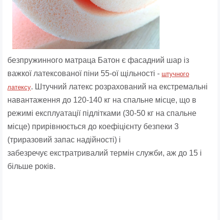
безпружинного матраца Батон є фасадний шар із
важкої латексованої піни 55-ої щільності -
штучного
. Штучний латекс розрахований на екстремальні
латексу
навантаження до 120-140 кг на спальне місце, що в
режимі експлуатації підлітками (30-50 кг на спальне
місце) прирівнюється до коефіцієнту безпеки 3
(триразовий запас надійності) і
забезречує екстратривалий термін служби, аж до 15 і
більше років.