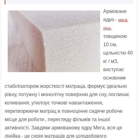
Армоване
ядро ​​-
мега-
,
піна
товщиною
10 см,
щільністю 40
кг / м3,
виступає
основним
стабілізатором жорсткості матраца, формує ідеально
рівну, потужну і монолітну поверхню для сну, поглинає
коливання, утилізує точкові навантаження,
перетворюючи матрац в повноцінне сидяче робоче
місце для роботи , перегляду фільмів та іншої
активності. Завдяки армованому ядру Мега, вся ця
лінійка - це серія матраців для цілодобового