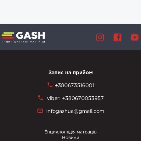
Запис на прийом
+380673516001
viber: +380670053957
infogashua@gmail.com
Енциклопедія матраців
Новини