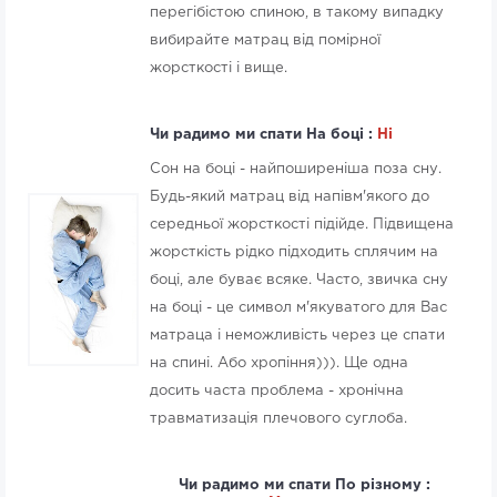
перегібістою спиною, в такому випадку
вибирайте матрац від помірної
жорсткості і вище.
Чи радимо ми спати На боці :
Нi
Сон на боці - найпоширеніша поза сну.
Будь-який матрац від напівм'якого до
середньої жорсткості підійде. Підвищена
жорсткість рідко підходить сплячим на
боці, але буває всяке. Часто, звичка сну
на боці - це символ м'якуватого для Вас
матраца і неможливість через це спати
на спині. Або хропіння))). Ще одна
досить часта проблема - хронічна
травматизація плечового суглоба.
Чи радимо ми спати По різному :