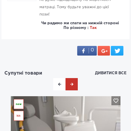
матраці. Тому будьте уважні до цієї
пози!
Чи радимо ми спати на нижній стороні
По різному :
Так
0
Супутні товари
ДИВИТИСЯ ВСЕ
new
hit