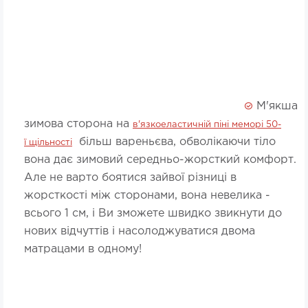
М'якша
зимова сторона на
в'язкоеластичній піні меморі 50-
більш вареньєва, обволікаючи тіло
ї щільності
вона дає зимовий середньо-жорсткий комфорт.
Але не варто боятися зайвої різниці в
жорсткості між сторонами, вона невелика -
всього 1 см, і Ви зможете швидко звикнути до
нових відчуттів і насолоджуватися двома
матрацами в одному!