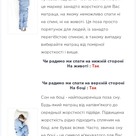
це маркер занадто жорсткого для Вас
матраца, на якому неможливо спати ні
на спині, ні на животі. Ця поза просто
порятунок для людей, із занадто
перегібістою спиною, в такому випадку
вибирайте матрац від помірної
жорсткості і вище.
Чи радимо ми спати на нижній стороні
На животі :
Так
Чи радимо ми спати на верхній стороні
На боці :
Так
Сон на боці - найпоширеніша поза сну.
Будь-який матрац від напівм'якого до
середньої жорсткості підійде. Підвищена
жорсткість рідко підходить сплячим на
боці, але буває всяке. Часто, звичка сну
на боці - це символ м'якуватого для Вас