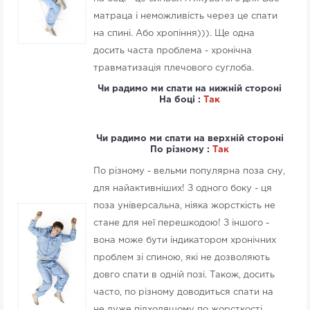
матраца і неможливість через це спати
на спині. Або хропіння))). Ще одна
досить часта проблема - хронічна
травматизація плечового суглоба.
Чи радимо ми спати на нижній стороні
На боці :
Так
Чи радимо ми спати на верхній стороні
По різному :
Так
По різному - вельми популярна поза сну,
для найактивніших! З одного боку - ця
поза універсальна, ніяка жорсткість не
стане для неї перешкодою! З іншого -
вона може бути індикатором хронічних
проблем зі спиною, які не дозволяють
довго спати в одній позі. Також, досить
часто, по різному доводиться спати на
не дуже підходящому по жорсткості