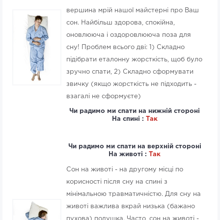
вершина мрій нашої майстерні про Ваш
сон. Найбільш здорова, спокійна,
оновлююча і оздоровлююча поза для
сну! Проблем всього дві: 1) Складно
підібрати еталонну жорсткість, щоб було
зручно спати, 2) Складно сформувати
звичку (якщо жорсткість не підходить -
взагалі не сформуєте)
Чи радимо ми спати на нижній стороні
На спині :
Так
Чи радимо ми спати на верхній стороні
На животі :
Так
Сон на животі - на другому місці по
корисності після сну на спині з
мінімальною травматичністю. Для сну на
животі важлива вкрай низька (бажано
пухова) подушка. Часто, сон на животі -