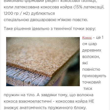
Виконано фірмовий рецепт кокосової ізоляції,
коли латексована кокосова койра (15% латексації,
1200 гр / м2) дублюється
спеціальною двошаровою м'якою повстю.
Таке рішення ідеально з технічної точки зору:
- це 1
Кокос
см шар
деревних
волокон,
які
повністю
приховують
точковий
тиск
пружин на тіло. А завдяки тому, що волокна
кокоса взаємоеластичні - кокосова койра НЕ
знижує анатомічність пружинного блоку.