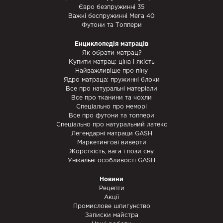
Євро безпружинні 35
Важкі беспружинні Мега 40
Футони та Топпери
Енциклопедія матраців
Як обрати матрац?
Купити матрац: ціна і якість
Найважливіше про піну
Ядро матраца: пружинні блоки
Все про натуральні матеріали
Все про тканини та чохли
Спеціально про меморі
Все про футони та топпери
Спеціально про натуральний латекс
Легендарні матраци GASH
Маркетингові виверти
Жорсткість, вага і пози сну
Унікальні особливості GASH
Новини
Рецепти
Акції
Промислове шпигунство
Записки майстра