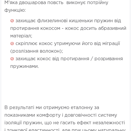
М'яка двошарова повсть виконує потрійну
функцію:
захищає флизелинові кишеньки пружин від
протирання кокосом - кокос досить абразивний
матеріал;
скріплює кокос утримуючи його від міграції
(розлізання волокон);
захищає кокос від протирання / розривання
пружинами.
В результаті ми отримуємо еталонну за
показниками комфорту і довговічності систему
ізоляції пружин, що не гасить ефект незалежності
і точкової еластичності, але при цьому натуральну