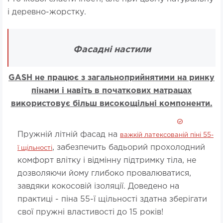
і деревно-жорстку.
Фасадні настили
GASH не працює з загальноприйнятими на ринку
пінами і навіть в початкових матрацах
використовує більш високощільні компоненти.
Пружній літній фасад на
важкій латексованій піні 55-
, забезпечить бадьорий прохолодний
ї щільності
комфорт влітку і відмінну підтримку тіла, не
дозволяючи йому глибоко провалюватися,
завдяки кокосовій ізоляції. Доведено на
практиці - піна 55-ї щільності здатна зберігати
свої пружні властивості до 15 років!