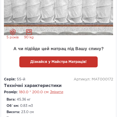
5 років
90 kg
А чи підійде цей матрац під Вашу спину?
Дізнайся у Майстра Матраців!
Серія:
55-й
Артикул: MAT000172
Технічні характеристики
Розмір:
180.0 * 200.0 см
Змінити
Вага:
45.36 кг
Об`єм:
0.83 м3
Висота:
23.0 см