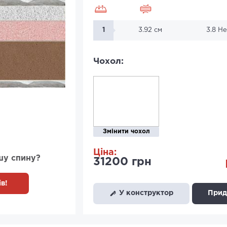
1
3.92 см
3.8 Н
Чохол:
Змінити чохол
Ціна:
шу спину?
31200 грн
в!
У конструктор
Придб