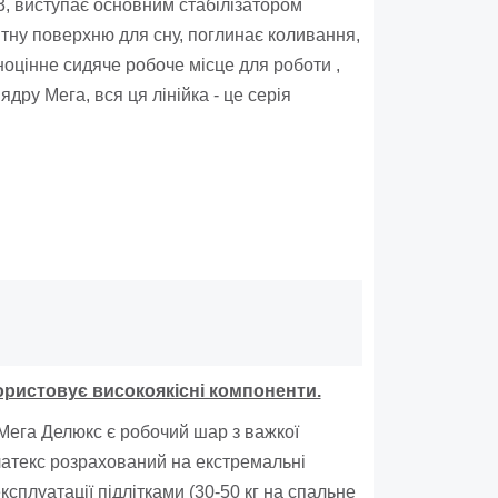
м3, виступає основним стабілізатором
ітну поверхню для сну, поглинає коливання,
оцінне сидяче робоче місце для роботи ,
дру Мега, вся ця лінійка - це серія
ористовує високоякісні компоненти.
ега Делюкс є робочий шар з важкої
латекс розрахований на екстремальні
сплуатації підлітками (30-50 кг на спальне