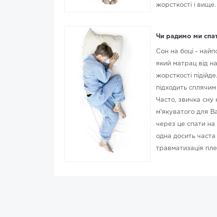
жорсткості і вище.
Чи радимо ми спат
Сон на боці - най
який матрац від на
жорсткості підійде
підходить сплячим 
Часто, звичка сну 
м'якуватого для В
через це спати на 
одна досить часта
травматизація пле