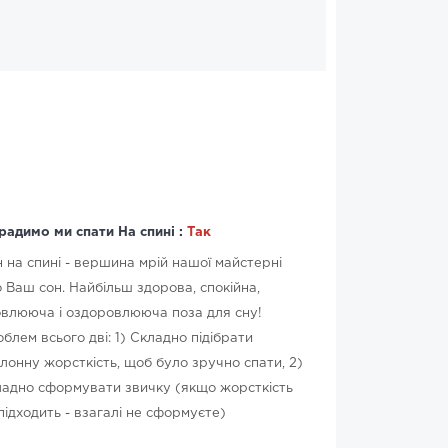
радимо ми спати На спині :
Так
 на спині - вершина мрій нашої майстерні
 Ваш сон. Найбільш здорова, спокійна,
влююча і оздоровлююча поза для сну!
блем всього дві: 1) Складно підібрати
лонну жорсткість, щоб було зручно спати, 2)
адно сформувати звичку (якщо жорсткість
підходить - взагалі не сформуєте)