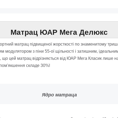
Матрац ЮАР Мега Делюкс
ртний матрац підвищеної жорсткості по знаменитому триша
ним модулятором з піни 55-ої щільності і затишним, ідеаль
, що цей матрац відрізняється від ЮАР Мега Класик лише на 
 пом'якшення складе 30%!
Ядро матраца