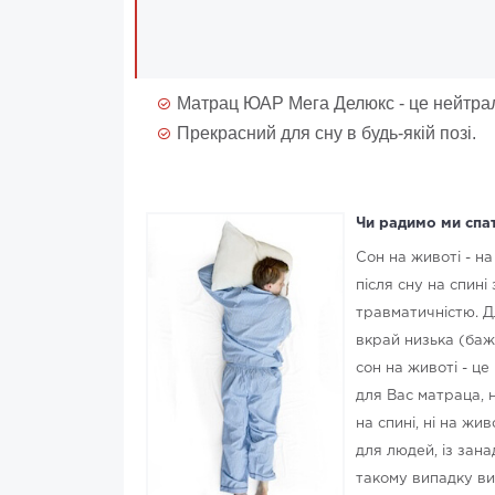
Матрац ЮАР Мега Делюкс - це нейтраль
Прекрасний для сну в будь-якій позі.
Чи радимо ми спа
Сон на животі - на
після сну на спині
травматичністю. Д
вкрай низька (баж
сон на животі - ц
для Вас матраца, 
на спині, ні на жи
для людей, із зана
такому випадку ви