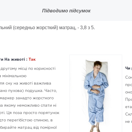
Підводимо підсумок
ний (середньо жорсткий) матрац, - 3,8 з 5.
ти На животі :
Так
Чи 
 другому місці по корисності
 з мінімальною
Сон
ля сну на животі важлива
про
ано пухова) подушка. Часто,
оно
е маркер занадто жорсткого
Про
на якому неможливо спати ні
ета
воті. Ця поза просто порятунок
Скл
дто перегібістою спиною, в
не 
бирайте матрац від помірної