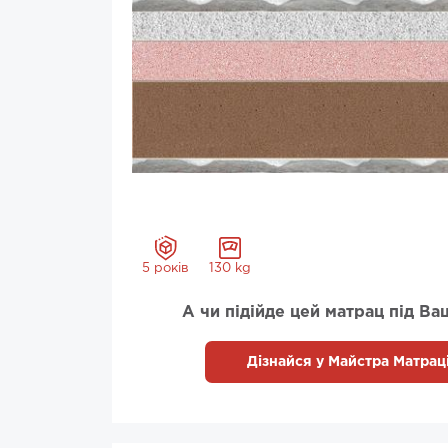
5 років
130 kg
А чи підійде цей матрац під Ва
Дізнайся у Майстра Матраці