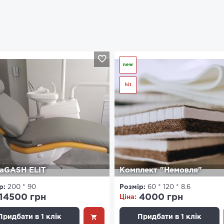
new
hit
aGASH ELIT
Комплект "Немовля"
р:
200 * 90
Розмір:
60 * 120 * 8.6
14500 грн
4000 грн
Ціна:
Придбати в 1 клік
Придбати в 1 клік