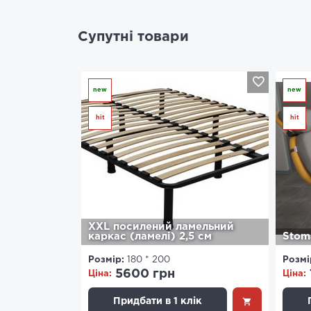
Супутні товари
new
new
hit
hit
XXL посилений ламельний
каркас (ламелі) 2,5 см
Stom
Розмір:
180 * 200
Розмі
5600 грн
Ціна:
Ціна:
Придбати в 1 клік