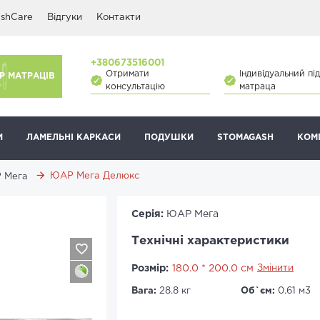
shCare
Відгуки
Контакти
+380673516001
Отримати
Індивідуальний під
Р МАТРАЦІВ
консультацію
матраца
И
ЛАМЕЛЬНІ КАРКАСИ
ПОДУШКИ
STOMAGASH
КОМ
ЮАР Мега Делюкс
 Мега
Серія:
ЮАР Мега
Технічні характеристики
Розмір:
180.0 * 200.0 см
Змінити
Вага:
28.8 кг
Об`єм:
0.61 м3