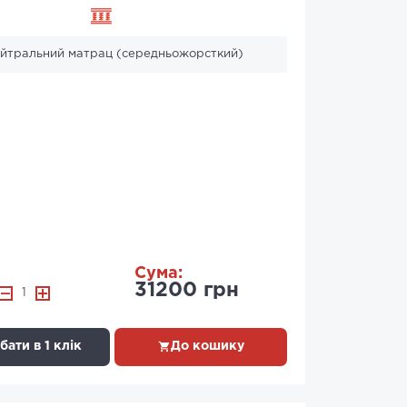
ейтральний матрац (середньожорсткий)
Сума:
31200 грн
1
ати в 1 клік
До кошику