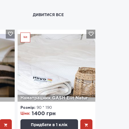
ДИВИТИСЯ ВСЕ
hit
Наматрацник GASH Elit Natur
Розмір:
90 * 190
1400 грн
Ціна:
Придбати в 1 клік