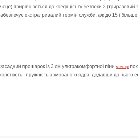
місце) прирівнюється до коефіцієнту безпеки 3 (триразовий з
забезпечує екстратривалий термін служби, аж до 15 і більше 
Фасадний прошарок із 3 см ультракомфортної піни
пок
меморі
жорсткість і пружність армованого ядра, додавши до нього 