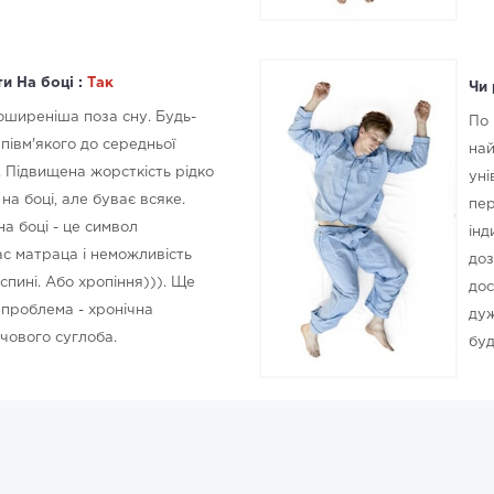
и На боці :
Так
Чи 
поширеніша поза сну. Будь-
По 
півм'якого до середньої
най
. Підвищена жорсткість рідко
уні
на боці, але буває всяке.
пер
на боці - це символ
інд
ас матраца і неможливість
доз
спині. Або хропіння))). Ще
дос
 проблема - хронічна
дуж
чового суглоба.
буд