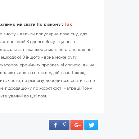
радимо ми спати По різному :
Так
різному - вельми популярна поза сну, для
активніших! З одного боку - ця поза
версальна, ніяка жорсткість не стане для неї
ешкодою! З іншого - вона може бути
икатором хронічних проблем зі спиною, які не
воляють довго спати в одній позі. Також,
ить часто, по різному доводиться спати на не
е підходящому по жорсткості матраці. Тому
ьте уважні до цієї пози!
0