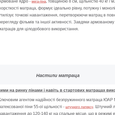
Армоване ядро ​​-
, товщиною 8 см, щільністю 40 кг / 
мега-піна
жорсткості матраца, формує ідеально рівну, потужну і монол
утилізує точкові навантаження, перетворюючи матрац в повн
перегляду фільмів та іншої активності. Завдяки армованому я
матраців для цілодобового використання.
Настили матраца
ими на ринку пінами і навіть в стартових матрацах вик
Ключовим агентом надійності безпружинного матраца ЮАР М
латексованої піни 55-ої щільності -
. Штучний 
штучного латексу
навантаження до 120-140 кг на спальне місце, що в режимі ек