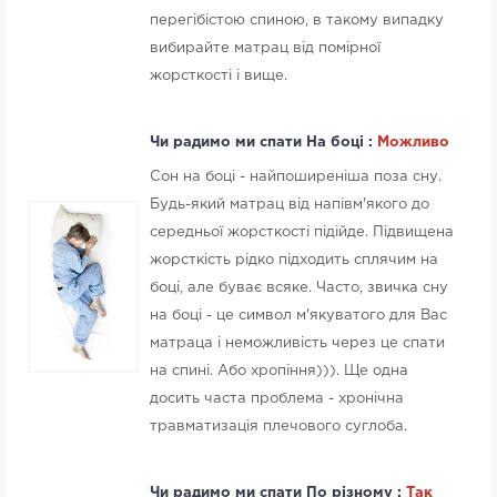
перегібістою спиною, в такому випадку
вибирайте матрац від помірної
жорсткості і вище.
Чи радимо ми спати На боці :
Можливо
Сон на боці - найпоширеніша поза сну.
Будь-який матрац від напівм'якого до
середньої жорсткості підійде. Підвищена
жорсткість рідко підходить сплячим на
боці, але буває всяке. Часто, звичка сну
на боці - це символ м'якуватого для Вас
матраца і неможливість через це спати
на спині. Або хропіння))). Ще одна
досить часта проблема - хронічна
травматизація плечового суглоба.
Чи радимо ми спати По різному :
Так