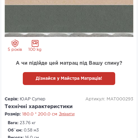
5 років
100 kg
А чи підійде цей матрац під Вашу спину?
Дізнайся у Майстра Матраців!
Серія:
ЮАР Супер
Артикул: MAT000293
Технічні характеристики
Розмір:
180.0 * 200.0 см
Змінити
Вага:
23.76 кг
Об`єм:
0.58 м3
Висота:
16.0 см