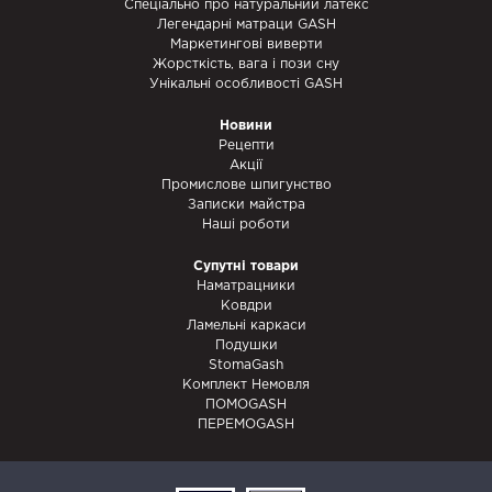
Спеціально про натуральний латекс
Легендарні матраци GASH
Маркетингові виверти
Жорсткість, вага і пози сну
Унікальні особливості GASH
Новини
Рецепти
Акції
Промислове шпигунство
Записки майстра
Наші роботи
Супутні товари
Наматрацники
Ковдри
Ламельні каркаси
Подушки
StomaGash
Комплект Немовля
ПОМОGASH
ПЕРЕМОGASH