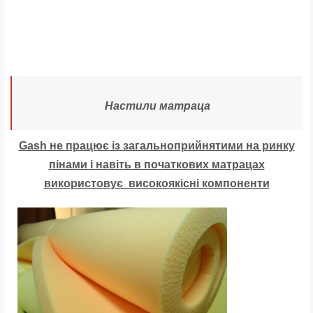
Настили матраца
Gash не працює із загальноприйнятими на ринку
пінами і навіть в початкових матрацах
використовує високоякісні компоненти