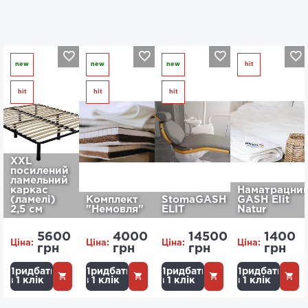
new
new
new
hit
hit
hit
hit
XXL
посилений
ламельний
каркас
Наматрацни
(ламелі)
Комплект
StomaGASH
GASH Elit
2,5 см
"Немовля"
ELIT
Natur
5600
4000
14500
1400
Ціна:
Ціна:
Ціна:
Ціна:
грн
грн
грн
грн
Придбати
Придбати
Придбати
Придбати
в 1 клік
в 1 клік
в 1 клік
в 1 клік