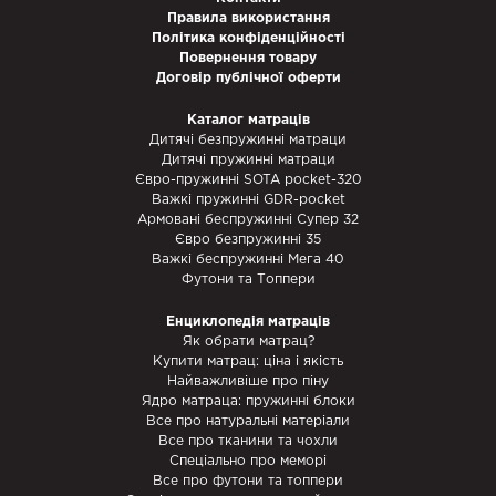
Правила використання
Політика конфіденційності
Повернення товару
Договір публічної оферти
Каталог матраців
Дитячі безпружинні матраци
Дитячі пружинні матраци
Євро-пружинні SOTA pocket-320
Важкі пружинні GDR-pocket
Армовані беспружинні Супер 32
Євро безпружинні 35
Важкі беспружинні Мега 40
Футони та Топпери
Енциклопедія матраців
Як обрати матрац?
Купити матрац: ціна і якість
Найважливіше про піну
Ядро матраца: пружинні блоки
Все про натуральні матеріали
Все про тканини та чохли
Спеціально про меморі
Все про футони та топпери