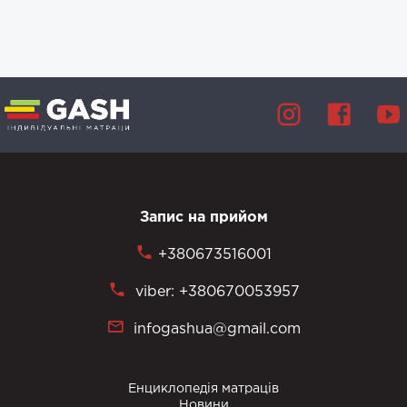
Запис на прийом
+380673516001
viber: +380670053957
infogashua@gmail.com
Енциклопедія матраців
Новини