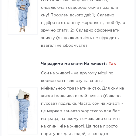
сон. Найбільш здорова, спокійна,
оновлююча і оздоровлююча поза для
сну! Проблем всього дві: 1) Складно
підібрати еталонну жорсткість, щоб було
зручно спати, 2) Складно сформувати
звичку (якщо жорсткість не підходить -
взагалі не сформуєте)
Чи радимо ми спати На животі :
Так
Сон на животі - на другому місці по
корисності після сну на спині з
мінімальною травматичністю. Для сну на
животі важлива вкрай низька (бажано
пухова) подушка. Часто, сон на животі -
це маркер занадто жорсткого для Вас
матраца, на якому неможливо спати ні
на спині, ні на животі. Ця поза просто
порятунок для людей, із занадто