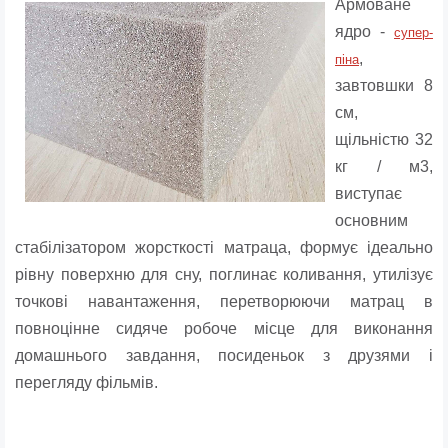
Армоване
ядро ​​-
супер-
,
піна
завтовшки 8
см,
щільністю 32
кг / м3,
виступає
основним
стабілізатором жорсткості матраца, формує ідеально
рівну поверхню для сну, поглинає коливання, утилізує
точкові навантаження, перетворюючи матрац в
повноцінне сидяче робоче місце для виконання
домашнього завдання, посиденьок з друзями і
перегляду фільмів.