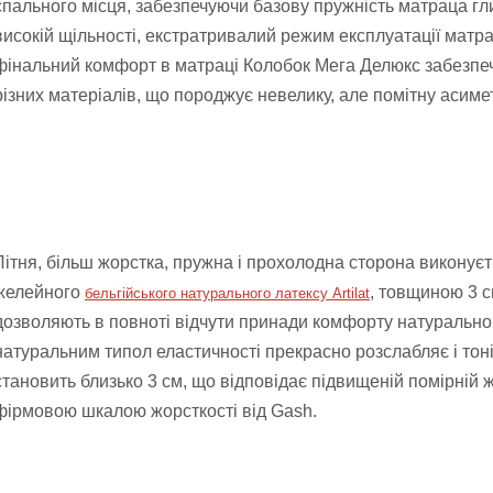
спального місця, забезпечуючи базову пружність матраца глиб
високій щільності, екстратривалий режим експлуатації матра
фінальний комфорт в матраці Колобок Мега Делюкс забезпе
різних матеріалів, що породжує невелику, але помітну асимет
Літня, більш жорстка, пружна і прохолодна сторона виконує
желейного
, товщиною 3 с
бельгійського натурального латексу Artilat
дозволяють в повноті відчути принади комфорту натуральног
натуральним типол еластичності прекрасно розслабляє і тоні
становить близько 3 см, що відповідає підвищеній помірній жо
фірмовою шкалою жорсткості від Gash.