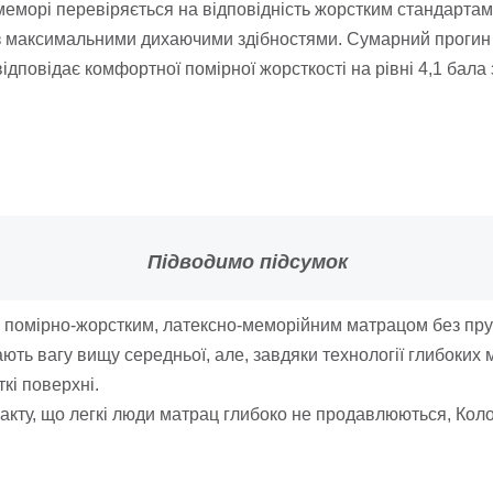
меморі перевіряється на відповідність жорстким стандартам
з максимальними дихаючими здібностями. Сумарний прогин з
відповідає комфортної помірної жорсткості на рівні 4,1 бала з
Підводимо підсумок
помірно-жорстким, латексно-меморійним матрацом без пружи
ть вагу вищу середньої, але, завдяки технології глибоких м'
кі поверхні.
факту, що легкі люди матрац глибоко не продавлюються, Кол