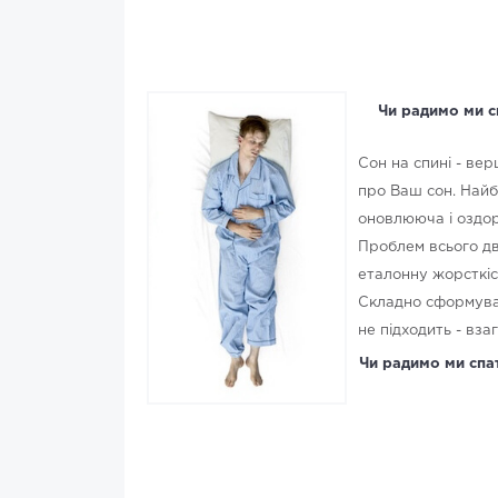
Чи радимо ми с
Сон на спині - ве
про Ваш сон. Найб
оновлююча і оздо
Проблем всього дві
еталонну жорсткіс
Складно сформува
не підходить - вза
Чи радимо ми спат