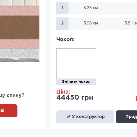
1
3.23 см
2
3.98 см
3.8 Н
Чохол:
Змінити чохол
Ціна:
шу спину?
44450 грн
в!
У конструктор
Придб