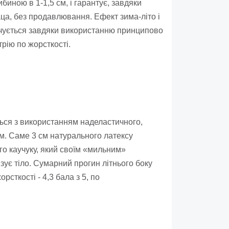
иною в 1-1,5 см, і гарантує, завдяки
ца, без продавлювання. Ефект зима-літо і
чується завдяки використанню принципово
рію по жорсткості.
ться з використанням наделастичного,
м. Саме 3 см натурального латексу
о каучуку, який своїм «мильним»
зує тіло. Сумарний прогин літнього боку
рсткості - 4,3 бала з 5, по