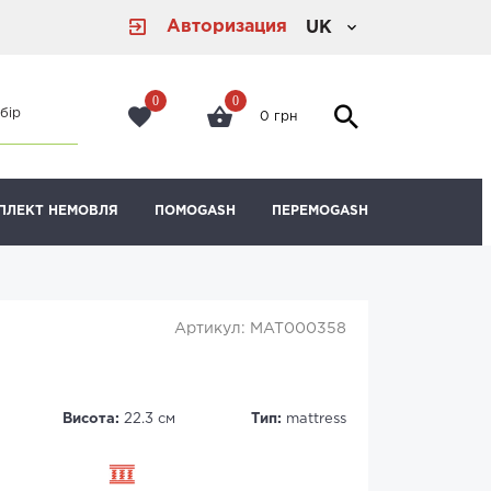
Авторизация
UK
0
0
бір
0 грн
ПЛЕКТ НЕМОВЛЯ
ПОМОGASH
ПЕРЕМОGASH
Артикул: MAT000358
Висота:
22.3 см
Тип:
mattress