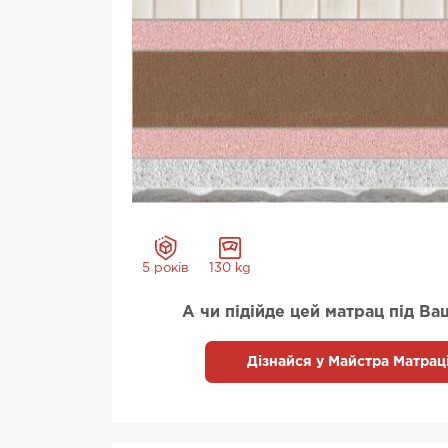
5 років
130 kg
А чи підійде цей матрац під Ва
Дізнайся у Майстра Матраці