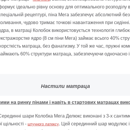
формує ідеально рівну основу для оптимального розподілу в
спеціальній рецептурі, піна Мега забезпечує абсолютний безп
коливання, чудово тримає точкові навантаження при сидінні
ядра, в матраці Колобок використовується технологія глибо
екстражорстке ядро ​​(8 см піни Мега) займає всього 40% ст
жорсткість матраца, без фанатизму. У той же час, пружні ком
займають 60% структури матраца, забезпечуючи одночасно і 
Настили матраца
ими на ринку пінами і навіть в стартових матрацах вик
Серединні шари Колобка Мега Делюкс виконані з 3-х сантиме
ої щільності -
. Цей серединний шар модулює і 
штучного латексу