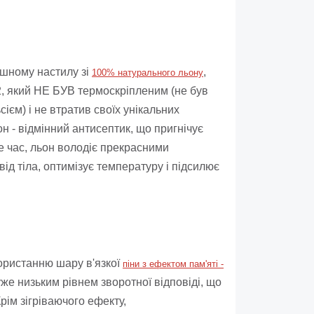
ішному настилу зі
,
100% натурального льону
2, який НЕ БУВ термоскріпленим (не був
ієм) і не втратив своїх унікальних
н - відмінний антисептик, що пригнічує
е час, льон володіє прекрасними
від тіла, оптимізує температуру і підсилює
ористанню шару в'язкої
піни з ефектом пам'яті -
же низьким рівнем зворотної відповіді, що
ім зігріваючого ефекту,