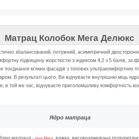
Матрац Колобок Мега Делюкс
тично збалансований, потужний, асиметричний двосторонні
фортну підвищену жорсткістю з індексом 4,2 з 5 балів, за 
 поєднання м'яких фасадів з топових ультракомфортних пін (
дром. В результаті цього, Ви відчуваєте внутрішню міць ядра
е, в той же час, відчуваєте приголомшливу комфортність конта
Ядро матраца
Ядро матраца -
, важка, високоармована поліуретано
піна Мега