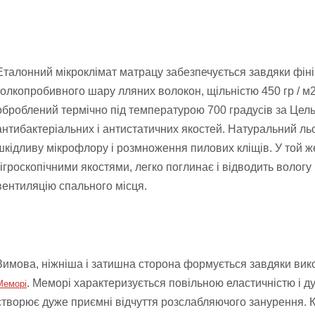
Еталонний мікроклімат матрацу забезпечується завдяки фін
голкопробивного шару лляних волокон, щільністю 450 гр / м
оброблений термічно під температурою 700 градусів за Цельс
антибактеріальних і антистатичних якостей. Натуральний льо
шкідливу мікрофлору і розмноження пилових кліщів. У той ж
гігроскопічними якостями, легко поглинає і відводить вологу 
вентиляцію спального місця.
Зимова, ніжніша і затишна сторона формується завдяки вик
. Меморі характеризується повільною еластичністю і ду
Меморі
створює дуже приємні відчуття розслабляючого занурення. Кр