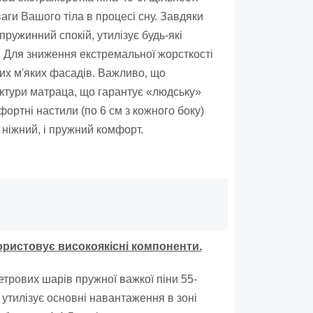
аги Вашого тіла в процесі сну. Завдяки
ружинний спокій, утилізує будь-які
. Для зниження екстремальної жорсткості
ких м'яких фасадів. Важливо, що
руктури матраца, що гарантує «людську»
фортні настили (по 6 см з кожного боку)
ніжний, і пружний комфорт.
ористовує високоякісні компоненти.
трових шарів пружної важкої піни 55-
утилізує основні навантаження в зоні