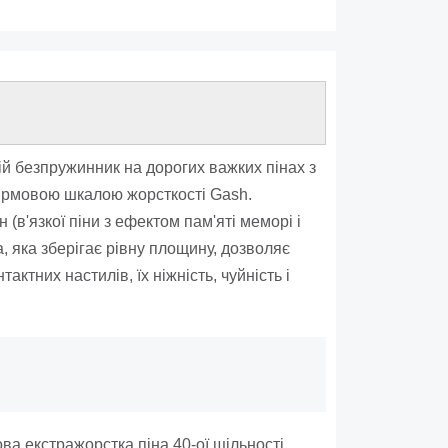
й безпружинник на дорогих важких пінах з
фірмовою шкалою жорсткості Gash.
в'язкої піни з ефектом пам'яті меморі і
, яка зберігає рівну площину, дозволяє
ктних настилів, їх ніжність, чуйність і
ва екстражорстка піна 40-ої щільності