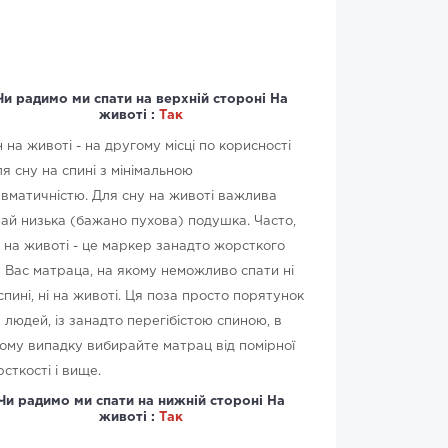
Чи радимо ми спати на верхній стороні На
животі :
Так
 на животі - на другому місці по корисності
ля сну на спині з мінімальною
вматичністю. Для сну на животі важлива
ай низька (бажано пухова) подушка. Часто,
 на животі - це маркер занадто жорсткого
 Вас матраца, на якому неможливо спати ні
спині, ні на животі. Ця поза просто порятунок
 людей, із занадто перегібістою спиною, в
ому випадку вибирайте матрац від помірної
сткості і вище.
Чи радимо ми спати на нижній стороні На
животі :
Так