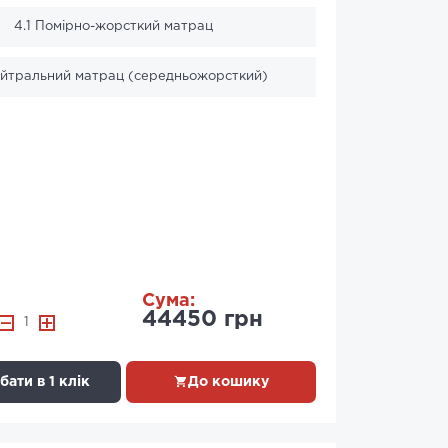
4.1 Помірно-жорсткий матрац
ейтральний матрац (середньожорсткий)
Сума:
44450 грн
1
ати в 1 клік
До кошику