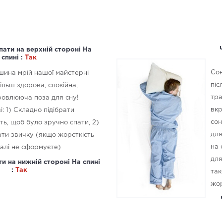
пати на верхній стороні На
спині :
Так
Сон
ршина мрій нашої майстерні
піс
ільш здорова, спокійна,
тра
ровлююча поза для сну!
вкр
: 1) Складно підібрати
сон
ть, щоб було зручно спати, 2)
для
ти звичку (якщо жорсткість
на 
галі не сформуєте)
для
и на нижній стороні На спині
:
Так
так
жор