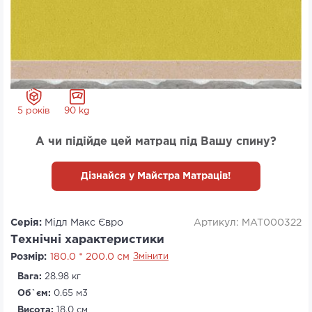
5 років
90 kg
А чи підійде цей матрац під Вашу спину?
Дізнайся у Майстра Матраців!
Серія:
Мідл Макс Євро
Артикул: MAT000322
Технічні характеристики
Розмір:
180.0 * 200.0 см
Змінити
Вага:
28.98 кг
Об`єм:
0.65 м3
Висота:
18.0 см