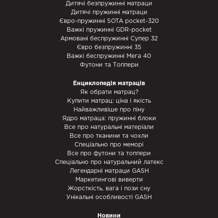
Дитячі безпружинні матраци
Дитячі пружинні матраци
Євро-пружинні SOTA pocket-320
Важкі пружинні GDR-pocket
Армовані беспружинні Супер 32
Євро безпружинні 35
Важкі беспружинні Мега 40
Футони та Топпери
Енциклопедія матраців
Як обрати матрац?
Купити матрац: ціна і якість
Найважливіше про піну
Ядро матраца: пружинні блоки
Все про натуральні матеріали
Все про тканини та чохли
Спеціально про меморі
Все про футони та топпери
Спеціально про натуральний латекс
Легендарні матраци GASH
Маркетингові виверти
Жорсткість, вага і пози сну
Унікальні особливості GASH
Новини