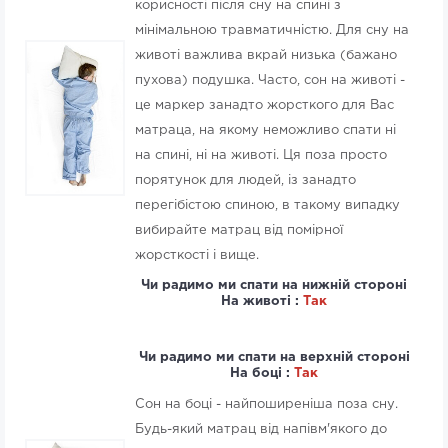
корисності після сну на спині з
мінімальною травматичністю. Для сну на
животі важлива вкрай низька (бажано
пухова) подушка. Часто, сон на животі -
це маркер занадто жорсткого для Вас
матраца, на якому неможливо спати ні
на спині, ні на животі. Ця поза просто
порятунок для людей, із занадто
перегібістою спиною, в такому випадку
вибирайте матрац від помірної
жорсткості і вище.
Чи радимо ми спати на нижній стороні
На животі :
Так
Чи радимо ми спати на верхній стороні
На боці :
Так
Сон на боці - найпоширеніша поза сну.
Будь-який матрац від напівм'якого до