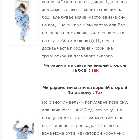
середньої жорсткості підійде. Підвищена
жорсткість рідко підходить сплячим на
боці, але буває всяке. Часто, звичка сну
на боці - це символ м'якуватого для Вас
матраца і неможливість через це спати
на спині. Або хропіння))). Ще одна
досить часта проблема - хронічна
травматизація плечового суглоба.
Чи радимо ми спати на нижній стороні
На боці :
Так
Чи радимо ми спати на верхній стороні
По різному :
Так
По різному - вельми популярна поза сну,
для найактивніших! З одного боку - ця
поза універсальна, ніяка жорсткість не
стане для неї перешкодою! З іншого -
вона може бути індикатором хронічних