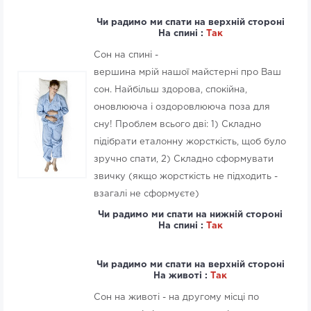
Чи радимо ми спати на верхній стороні
На спині :
Так
Сон на спині -
вершина мрій нашої майстерні про Ваш
сон. Найбільш здорова, спокійна,
оновлююча і оздоровлююча поза для
сну! Проблем всього дві: 1) Складно
підібрати еталонну жорсткість, щоб було
зручно спати, 2) Складно сформувати
звичку (якщо жорсткість не підходить -
взагалі не сформуєте)
Чи радимо ми спати на нижній стороні
На спині :
Так
Чи радимо ми спати на верхній стороні
На животі :
Так
Сон на животі - на другому місці по