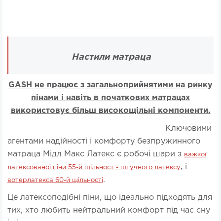
Настили матраца
GASH не працює з загальноприйнятими на ринку
пінами і навіть в початкових матрацах
використовує більш високощільні компоненти.
Ключовими
агентами надійності і комфорту безпружинного
матраца Мідл Макс Латекс є робочі шари з
важкої
, і
латексованої піни 55-й щільност - штучного латексу
.
вотерлатекса 60-й щільності
Це латексоподібні піни, що ідеально підходять для
тих, хто любить нейтральний комфорт під час сну