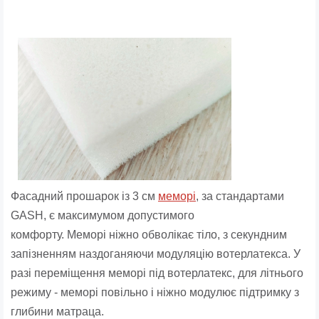
Фасадний прошарок із 3 см
меморі
, за стандартами
GASH, є максимумом допустимого
комфорту. Меморі ніжно обволікає тіло, з секундним
запізненням наздоганяючи модуляцію вотерлатекса. У
разі переміщення меморі під вотерлатекс, для літнього
режиму - меморі повільно і ніжно модулює підтримку з
глибини матраца.