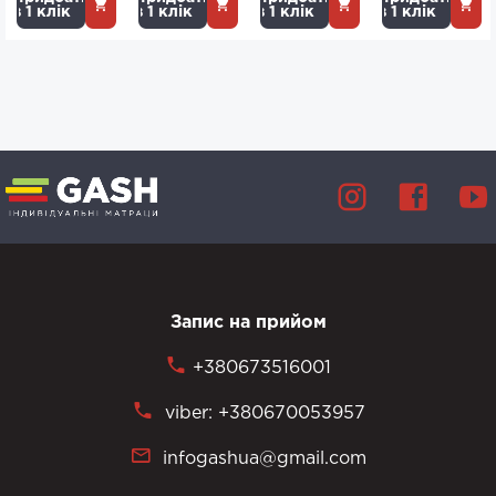
в 1 клік
в 1 клік
в 1 клік
в 1 клік
Запис на прийом
+380673516001
viber: +380670053957
infogashua@gmail.com