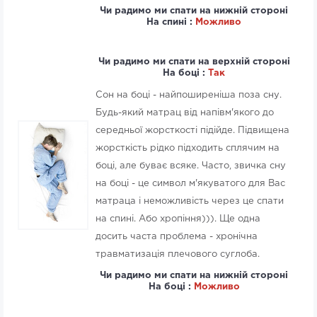
Чи радимо ми спати на нижній стороні
На спині :
Можливо
Чи радимо ми спати на верхній стороні
На боці :
Так
Сон на боці - найпоширеніша поза сну.
Будь-який матрац від напівм'якого до
середньої жорсткості підійде. Підвищена
жорсткість рідко підходить сплячим на
боці, але буває всяке. Часто, звичка сну
на боці - це символ м'якуватого для Вас
матраца і неможливість через це спати
на спині. Або хропіння))). Ще одна
досить часта проблема - хронічна
травматизація плечового суглоба.
Чи радимо ми спати на нижній стороні
На боці :
Можливо