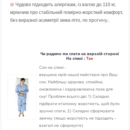
Чудово підходить алергікам, із вагою до 110 кг,
мріючим про стабільний помірно-жорсткий комфорт,
без виразної асиметрії зима-літо, по пр
огину..
Чи радимо ми спати на верхній стороні
На спині :
Так
Сон на спині -
вершина мрій нашої майстерні про Ваш
сон. Найбільш здорова, спокійна,
оновлююча і оздоровлююча поза для
сну! Проблем всього дві: 1) Складно
підібрати еталонну жорсткість, щоб було
зручно спати, 2) Складно сформувати
звичку (якщо жорсткість не підходить -
взагалі не сформуєте)