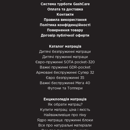
Система турботи GashCare
Оплата та доставка
Контакти
Правила використання
Політика конфіденційності
Повернення товару
Договір публічної оферти
Каталог матраців
Дитячі безпружинні матраци
Дитячі пружинні матраци
Євро-пружинні SOTA pocket-320
Важкі пружинні GDR-pocket
Армовані беспружинні Супер 32
Євро безпружинні 35
Важкі беспружинні Мега 40
Футони та Топпери
Енциклопедія матраців
Як обрати матрац?
Купити матрац: ціна і якість
Найважливіше про піну
Ядро матраца: пружинні блоки
Все про натуральні матеріали