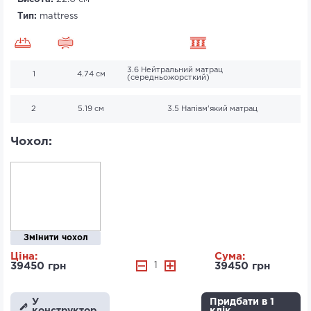
Тип:
mattress
3.6 Нейтральний матрац
1
4.74 см
(середньожорсткий)
2
5.19 см
3.5 Напівм'який матрац
Чохол:
Змінити чохол
Ціна:
Сума:
39450 грн
1
39450 грн
У
Придбати в 1