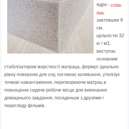
ядро ​​-
супер-
,
піна
завтовшки 8
см,
щільністю 32
кг / м3,
виступає
основним
стабілізатором жорсткості матраца, формує ідеально
рівну поверхню для сну, поглинає коливання, утилізує
точкові навантаження, перетворюючи матрац в
повноцінне сидяче робоче місце для виконання
домашнього завдання, посиденьок з друзями і
перегляду фільмів.