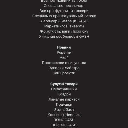
Все про тканини та чохли
Спеціально про меморі
Все про футони та топпери
Спеціально про натуральний латекс
Легендарні матраци GASH
Маркетингові виверти
Жорсткість, вага і пози сну
Унікальні особливості GASH
Новини
Рецепти
Акції
Промислове шпигунство
Записки майстра
Наші роботи
Супутні товари
Наматрацники
Ковдри
Ламельні каркаси
Подушки
StomaGash
Комплект Немовля
ПОМОGASH
ПЕРЕМОGASH