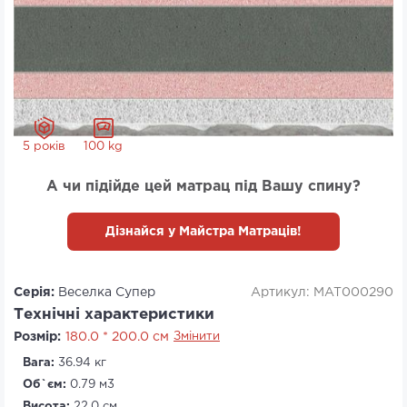
5 років
100 kg
А чи підійде цей матрац під Вашу спину?
Дізнайся у Майстра Матраців!
Серія:
Веселка Супер
Артикул: MAT000290
Технічні характеристики
Розмір:
180.0 * 200.0 см
Змінити
Вага:
36.94 кг
Об`єм:
0.79 м3
Висота:
22.0 см