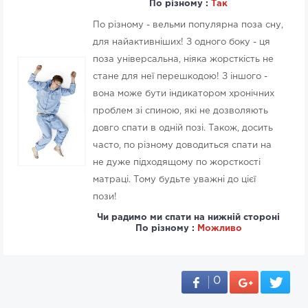
По різному :
Так
По різному - вельми популярна поза сну,
для найактивніших! З одного боку - ця
поза універсальна, ніяка жорсткість не
стане для неї перешкодою! З іншого -
вона може бути індикатором хронічних
проблем зі спиною, які не дозволяють
довго спати в одній позі. Також, досить
часто, по різному доводиться спати на
не дуже підходящому по жорсткості
матраці. Тому будьте уважні до цієї
пози!
Чи радимо ми спати на нижній стороні
По різному :
Можливо
0