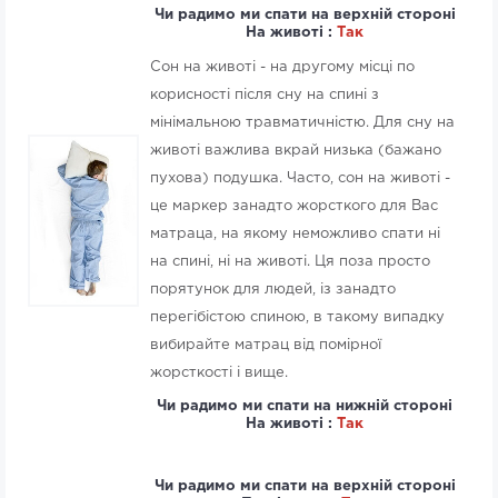
Чи радимо ми спати на верхній стороні
На животі :
Так
Сон на животі - на другому місці по
корисності після сну на спині з
мінімальною травматичністю. Для сну на
животі важлива вкрай низька (бажано
пухова) подушка. Часто, сон на животі -
це маркер занадто жорсткого для Вас
матраца, на якому неможливо спати ні
на спині, ні на животі. Ця поза просто
порятунок для людей, із занадто
перегібістою спиною, в такому випадку
вибирайте матрац від помірної
жорсткості і вище.
Чи радимо ми спати на нижній стороні
На животі :
Так
Чи радимо ми спати на верхній стороні