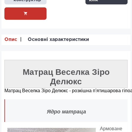
конструктор
клік
Опис
Основні характеристики
Матрац Веселка Зіро
Делюкс
Матрац Веселка Зіро Делюкс - розкішна п'ятишарова гіпоа
Ядро матраца
Армоване