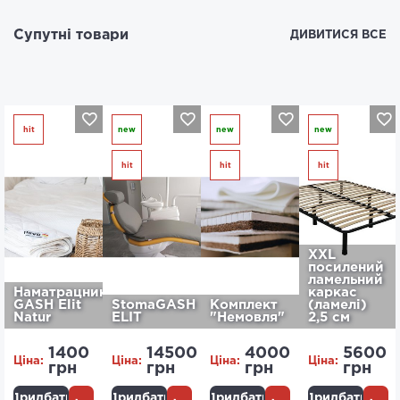
Супутні товари
ДИВИТИСЯ ВСЕ
hit
new
new
new
hit
hit
hit
XXL
посилений
ламельний
Наматрацник
каркас
GASH Elit
StomaGASH
Комплект
(ламелі)
Natur
ELIT
"Немовля"
2,5 см
1400
14500
4000
5600
Ціна:
Ціна:
Ціна:
Ціна:
грн
грн
грн
грн
Придбати
Придбати
Придбати
Придбати