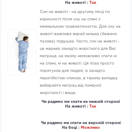
На животі :
Так
Сон на животі - на другому місці по
корисності після сну на спині з
мінімальною травматичністю. Для сну на
животі важлива вкрай низька (бажано
пухова) подушка. Часто, сон на животі -
це маркер занадто жорсткого для Вас
матраца, на якому неможливо спати ні
на спині, ні на животі. Ця поза просто
порятунок для людей, із занадто
перегібістою спиною, в такому випадку
вибирайте матрац від помірної
жорсткості і вище.
Чи радимо ми спати на нижній стороні
На животі :
Так
Чи радимо ми спати на верхній стороні
На боці :
Можливо