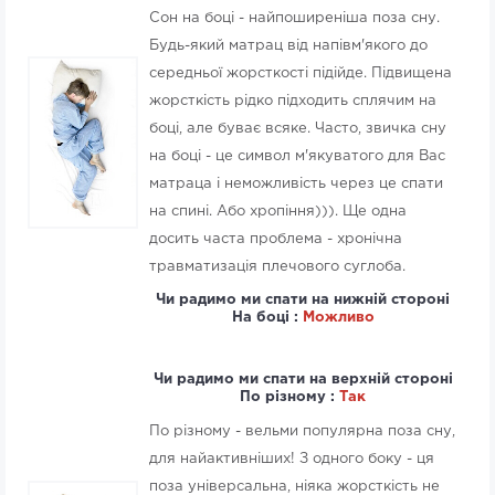
Сон на боці - найпоширеніша поза сну.
Будь-який матрац від напівм'якого до
середньої жорсткості підійде. Підвищена
жорсткість рідко підходить сплячим на
боці, але буває всяке. Часто, звичка сну
на боці - це символ м'якуватого для Вас
матраца і неможливість через це спати
на спині. Або хропіння))). Ще одна
досить часта проблема - хронічна
травматизація плечового суглоба.
Чи радимо ми спати на нижній стороні
На боці :
Можливо
Чи радимо ми спати на верхній стороні
По різному :
Так
По різному - вельми популярна поза сну,
для найактивніших! З одного боку - ця
поза універсальна, ніяка жорсткість не