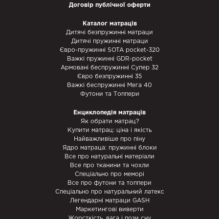
Договір публічної оферти
Каталог матраців
Дитячі безпружинні матраци
Дитячі пружинні матраци
Євро-пружинні SOTA pocket-320
Важкі пружинні GDR-pocket
Армовані беспружинні Супер 32
Євро безпружинні 35
Важкі беспружинні Мега 40
Футони та Топпери
Енциклопедія матраців
Як обрати матрац?
Купити матрац: ціна і якість
Найважливіше про піну
Ядро матраца: пружинні блоки
Все про натуральні матеріали
Все про тканини та чохли
Спеціально про меморі
Все про футони та топпери
Спеціально про натуральний латекс
Легендарні матраци GASH
Маркетингові виверти
Жорсткість, вага і пози сну