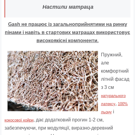
Настили матраца
Gash не працює із загальноприйнятими на ринку
пінами і навіть в стартових матрацах використовує
високоякісні компоненти.
Пружний,
але
комфортний
літній фасад
з 3 см
натурального
,
латексу
100%
і
льону
, дає додатковий прогин 1-2 см,
кокосової койри
забезпечуючи, при модуляції, виразно-деревний