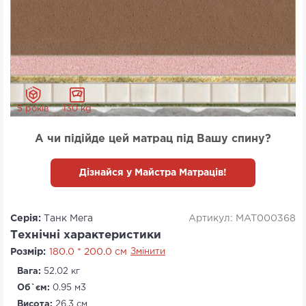
5 років
130 kg
А чи підійде цей матрац під Вашу спину?
Дізнайся у Майстра Матраців!
Серія:
Танк Мега
Артикул: MAT000368
Технічні характеристики
Розмір:
180.0 * 200.0 см
Змінити
Вага:
52.02 кг
Об`єм:
0.95 м3
Висота:
26.3 см