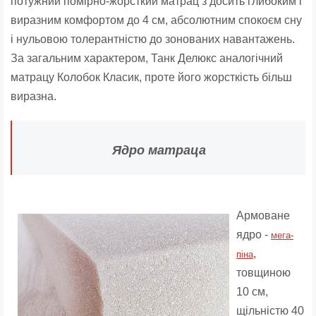
потужний помірно-жорсткий матрац з досить глибоким і
виразним комфортом до 4 см, абсолютним спокоєм сну
і нульовою толерантністю до зонованих навантажень.
За загальним характером, Танк Делюкс аналогічний
матрацу Колобок Класик, проте його жорсткість більш
виразна.
Ядро матраца
Армоване
ядро ​​-
мега-
,
піна
товщиною
10 см,
щільністю 40