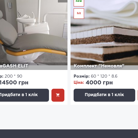
new
hit
aGASH ELIT
Комплект "Немовля"
р:
200 * 90
Розмір:
60 * 120 * 8.6
14500 грн
4000 грн
Ціна:
Придбати в 1 клік
Придбати в 1 клік