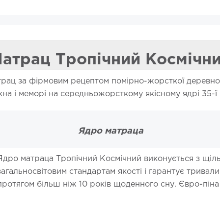
атрац Тропічний Космічн
рац за фірмовим рецептом помірно-жорсткої деревно-в
а і меморі на середньожорсткому якісному ядрі 35-ї 
Ядро матраца
Ядро матраца Тропічний Космічний виконується з щіл
загальносвітовим стандартам якості і гарантує тривали
протягом більш ніж 10 років щоденного сну. Євро-піна