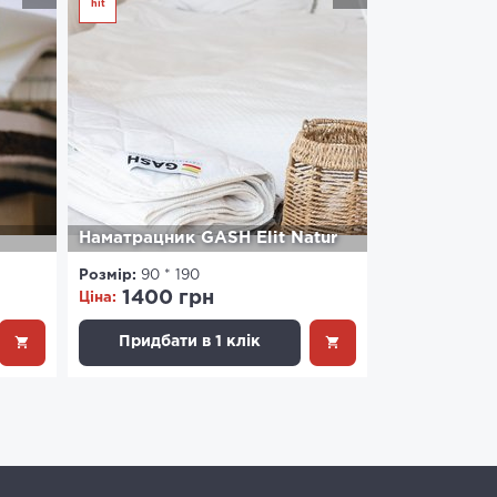
hit
Наматрацник GASH Elit Natur
Розмір:
90 * 190
1400 грн
Ціна:
Придбати в 1 клік