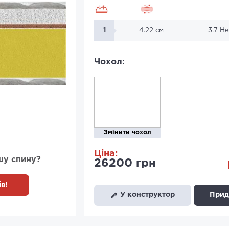
1
4.22 см
3.7 Н
Чохол:
Змінити чохол
Ціна:
шу спину?
26200 грн
в!
У конструктор
Придб