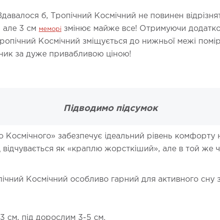
Здавалося б, Тропічний Космічний не повинен відрізня
. але 3 см
змінює майже все! Отримуючи додаткови
меморі
Тропічний Космічний зміщується до нижньої межі помі
ик за дуже привабливою ціною!
Підводимо підсумок
о Космічного» забезпечує ідеальний рівень комфорту 
 відчувається як «краплю жорсткіший», але в той же ч
ний Космічний особливо гарний для активного сну з 
3 см, під дорослим 3-5 см.