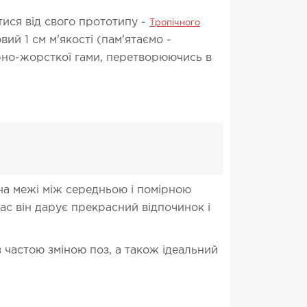
тися від свого прототипу -
Тропічного
й 1 см м'якості (пам'ятаємо -
рно-жорсткої гами, перетворюючись в
на межі між середньою і помірною
ас він дарує прекрасний відпочинок і
частою зміною поз, а також ідеальний