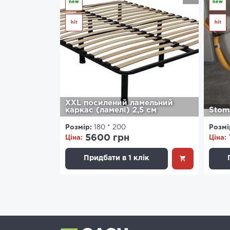
new
new
hit
hit
XXL посилений ламельний
каркас (ламелі) 2,5 см
Stom
Розмір:
180 * 200
Розмі
5600 грн
Ціна:
Ціна:
Придбати в 1 клік