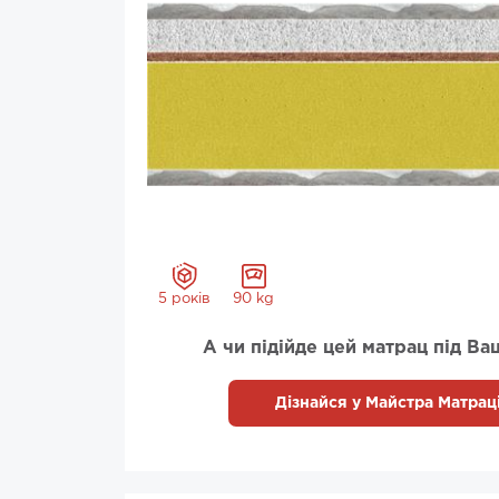
5 років
90 kg
А чи підійде цей матрац під Ва
Дізнайся у Майстра Матраці