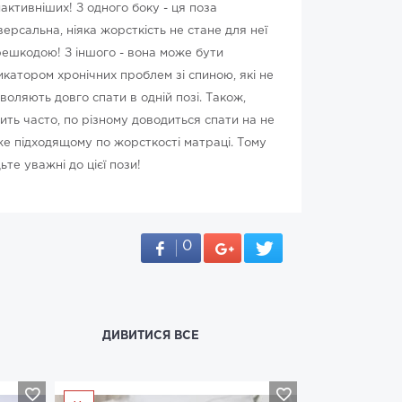
активніших! З одного боку - ця поза
версальна, ніяка жорсткість не стане для неї
ешкодою! З іншого - вона може бути
икатором хронічних проблем зі спиною, які не
воляють довго спати в одній позі. Також,
ить часто, по різному доводиться спати на не
е підходящому по жорсткості матраці. Тому
ьте уважні до цієї пози!
0
ДИВИТИСЯ ВСЕ