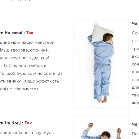
Чи 
и На спині :
Так
Сон
піс
ршина мрій нашої майстерні
тра
ільш здорова, спокійна,
вкр
ровлююча поза для сну!
сон
: 1) Складно підібрати
для
ть, щоб було зручно спати, 2)
на 
ти звичку (якщо жорсткість
для
галі не сформуєте)
так
жор
и На боці :
Так
Чи 
поширеніша поза сну. Будь-
По 