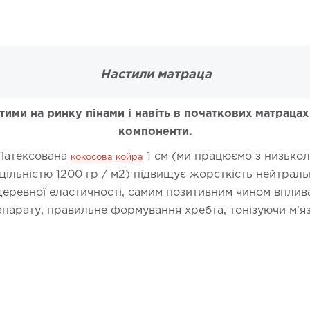
Настили матраца
ими на ринку пінами і навіть в початкових матраца
компоненти.
Латексована
1 см (ми працюємо з низькол
кокосова койра
щільністю 1200 гр / м2) підвищує жорсткість нейтраль
деревної еластичності, самим позитивним чином впли
апарату, правильне формування хребта, тонізуючи м'я