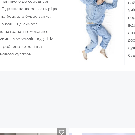
півм'якого до середньої
най
. Підвищена жорсткість рідко
уні
на боці, але буває всяке.
пер
на боці - це символ
інд
ас матраца і неможливість
доз
спині. Або хропіння))). Ще
дос
 проблема - хронічна
дуж
чового суглоба.
буд