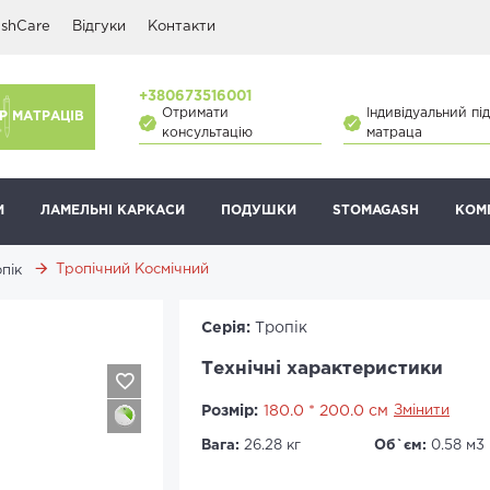
shCare
Відгуки
Контакти
+380673516001
Отримати
Індивідуальний під
Р МАТРАЦІВ
консультацію
матраца
И
ЛАМЕЛЬНІ КАРКАСИ
ПОДУШКИ
STOMAGASH
КОМ
Тропічний Космічний
пік
Серія:
Тропік
Технічні характеристики
Розмір:
180.0 * 200.0 см
Змінити
Вага:
26.28 кг
Об`єм:
0.58 м3