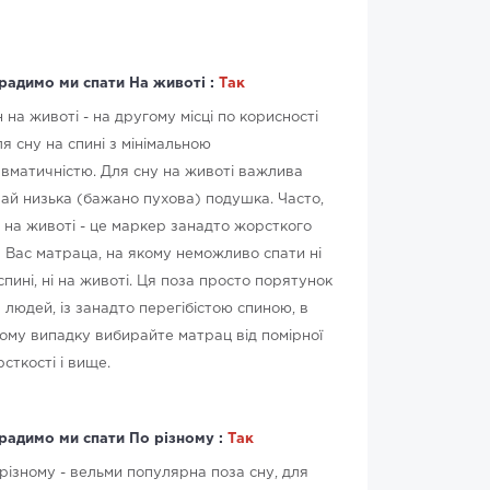
радимо ми спати На животі :
Так
 на животі - на другому місці по корисності
ля сну на спині з мінімальною
вматичністю. Для сну на животі важлива
ай низька (бажано пухова) подушка. Часто,
 на животі - це маркер занадто жорсткого
 Вас матраца, на якому неможливо спати ні
спині, ні на животі. Ця поза просто порятунок
 людей, із занадто перегібістою спиною, в
ому випадку вибирайте матрац від помірної
сткості і вище.
радимо ми спати По різному :
Так
різному - вельми популярна поза сну, для