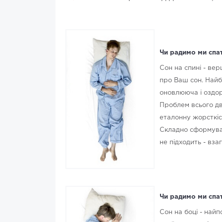
Чи радимо ми спат
Сон на спині - ве
про Ваш сон. Найб
оновлююча і оздо
Проблем всього дві
еталонну жорсткіс
Складно сформува
не підходить - вза
Чи радимо ми спат
Сон на боці - най