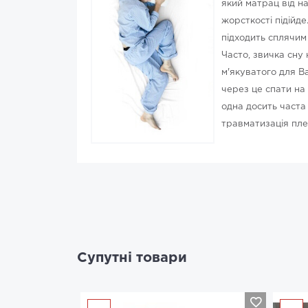
який матрац від на
жорсткості підійде
підходить сплячим 
Часто, звичка сну 
м'якуватого для В
через це спати на 
одна досить часта
травматизація пле
Супутні товари