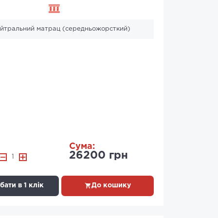
ейтральний матрац (середньожорсткий)
Сума:
26200 грн
1
ати в 1 клік
До кошику