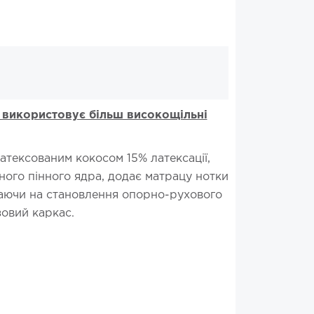
х використовує більш високощільні
атексованим кокосом 15% латексації,
ного пінного ядра, додає матрацу нотки
ваючи на становлення опорно-рухового
зовий каркас.