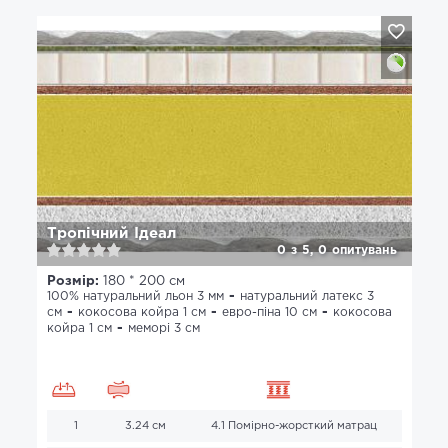
Тропічний Ідеал
0
з
5,
0
опитувань
Розмір:
180 * 200 см
100% натуральний льон 3 мм
натуральний латекс 3
см
кокосова койра 1 см
евро-піна 10 см
кокосова
койра 1 см
меморі 3 см
1
3.24 см
4.1 Помірно-жорсткий матрац