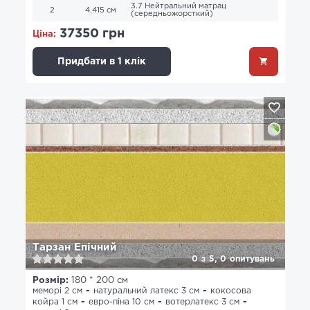
3.7 Нейтральний матрац
2
4.415 см
(середньожорсткий)
37350 грн
Ціна:
Придбати в 1 клік
Тарзан Епічний
0
з
5,
0
опитувань
Розмір:
180 * 200 см
меморі 2 см
натуральний латекс 3 см
кокосова
койра 1 см
евро-піна 10 см
вотерлатекс 3 см