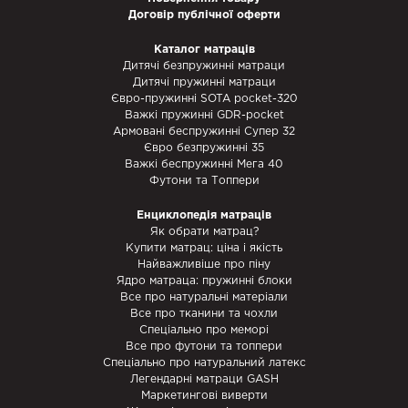
Договір публічної оферти
Каталог матраців
Дитячі безпружинні матраци
Дитячі пружинні матраци
Євро-пружинні SOTA pocket-320
Важкі пружинні GDR-pocket
Армовані беспружинні Супер 32
Євро безпружинні 35
Важкі беспружинні Мега 40
Футони та Топпери
Енциклопедія матраців
Як обрати матрац?
Купити матрац: ціна і якість
Найважливіше про піну
Ядро матраца: пружинні блоки
Все про натуральні матеріали
Все про тканини та чохли
Спеціально про меморі
Все про футони та топпери
Спеціально про натуральний латекс
Легендарні матраци GASH
Маркетингові виверти