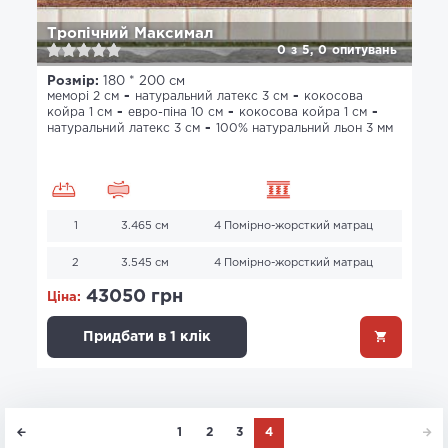
Тропічний Максимал
0
з
5,
0
опитувань
Розмір:
180 * 200 см
меморі 2 см
натуральний латекс 3 см
кокосова
койра 1 см
евро-піна 10 см
кокосова койра 1 см
натуральний латекс 3 см
100% натуральний льон 3 мм
1
3.465 см
4 Помірно-жорсткий матрац
2
3.545 см
4 Помірно-жорсткий матрац
43050 грн
Ціна:
Придбати в 1 клік
1
2
3
4