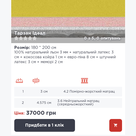
Тарзан Ідеал
0
з
5,
0
опитувань
Розмір:
180 * 200 см
100% натуральний льон 3 мм
натуральний латекс 3
см
кокосова койра 1 см
евро-піна 8 см
штучний
латекс 3 см
меморі 2 см
1
3 см
4.2 Помірно-жорсткий матрац
3.6 Нейтральний матрац
2
4.575 см
(середньожорсткий)
37000 грн
Ціна:
Придбати в 1 клік