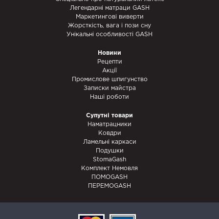
Легендарні матраци GASH
Маркетингові виверти
Жорсткість, вага і пози сну
Унікальні особливості GASH
Новини
Рецепти
Акції
Промислове шпигунство
Записки майстра
Наші роботи
Супутні товари
Наматрацники
Ковдри
Ламельні каркаси
Подушки
StomaGash
Комплект Немовля
ПОМОGASH
ПЕРЕМОGASH