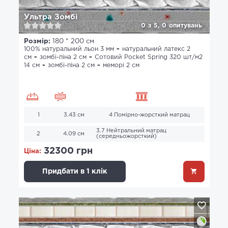
Ультра Зомбі
0
з
5,
0
опитувань
Розмір:
180 * 200 см
100% натуральний льон 3 мм
натуральний латекс 2
см
зомбі-піна 2 см
Сотовий Pocket Spring 320 шт/м2
14 см
зомбі-піна 2 см
меморі 2 см
1
3.43 см
4 Помірно-жорсткий матрац
3.7 Нейтральний матрац
2
4.09 см
(середньожорсткий)
32300 грн
Ціна:
Придбати в 1 клік