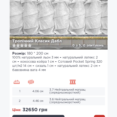
Тропічний Класик Дабл
0
з
5,
0
опитувань
Розмір:
180 * 200 см
100% натуральний льон 3 мм
натуральний латекс 2
см
кокосова койра 1 см
Сотовий Pocket Spring 320
шт/м2 14 см
сизаль 1 см
натуральний латекс 2 см
бавовняна вата 4 мм
3.7 Нейтральний матрац
1
4.06 см
(середньожорсткий)
3.6 Нейтральний матрац
2
4.46 см
(середньожорсткий)
32650 грн
Ціна: