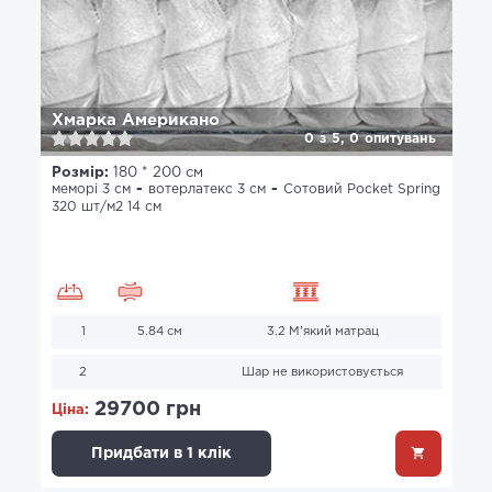
Хмарка Американо
0
з
5,
0
опитувань
Розмір:
180 * 200 см
меморі 3 см
вотерлатекс 3 см
Сотовий Pocket Spring
320 шт/м2 14 см
1
5.84 см
3.2 М'який матрац
2
Шар не використовується
29700 грн
Ціна:
Придбати в 1 клік