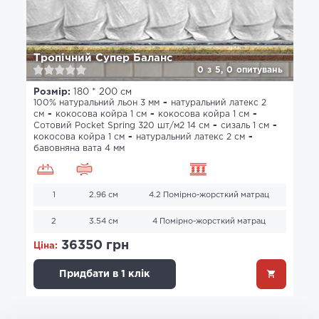
Тропічний Супер Баланс
0
з
5,
0
опитувань
Розмір:
180 * 200 см
100% натуральний льон 3 мм
натуральний латекс 2
см
кокосова койра 1 см
кокосова койра 1 см
Сотовий Pocket Spring 320 шт/м2 14 см
сизаль 1 см
кокосова койра 1 см
натуральний латекс 2 см
бавовняна вата 4 мм
1
2.96 см
4.2 Помірно-жорсткий матрац
2
3.54 см
4 Помірно-жорсткий матрац
36350 грн
Ціна:
Придбати в 1 клік