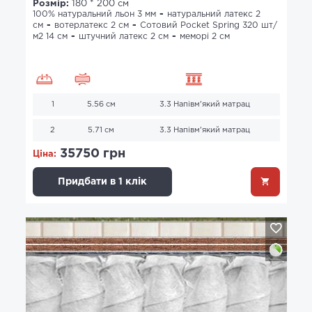
Розмір:
180 * 200 см
100% натуральний льон 3 мм
натуральний латекс 2
см
вотерлатекс 2 см
Сотовий Pocket Spring 320 шт/
м2 14 см
штучний латекс 2 см
меморі 2 см
1
5.56 см
3.3 Напівм'який матрац
2
5.71 см
3.3 Напівм'який матрац
35750 грн
Ціна:
Придбати в 1 клік