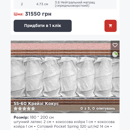
3.6 Нейтральний матрац
2
4.73 см
(середньожорсткий)
31550 грн
Ціна:
Придбати в 1 клік
55-60 Крейзі Кокус
0
з
5,
0
опитувань
Розмір:
180 * 200 см
штучний латекс 2 см
кокосова койра 1 см
кокосова
койра 1 см
Сотовий Pocket Spring 320 шт/м2 14 см