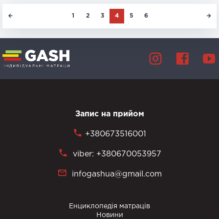
1
2
3
4
5
6
Запис на прийом
+380673516001
viber: +380670053957
infogashua@gmail.com
Енциклопедія матраців
Новини