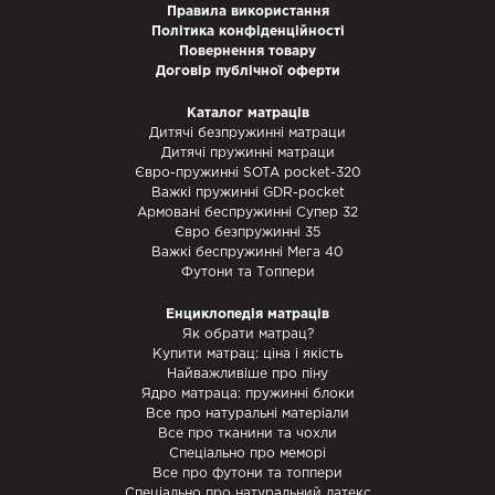
Правила використання
Політика конфіденційності
Повернення товару
Договір публічної оферти
Каталог матраців
Дитячі безпружинні матраци
Дитячі пружинні матраци
Євро-пружинні SOTA pocket-320
Важкі пружинні GDR-pocket
Армовані беспружинні Супер 32
Євро безпружинні 35
Важкі беспружинні Мега 40
Футони та Топпери
Енциклопедія матраців
Як обрати матрац?
Купити матрац: ціна і якість
Найважливіше про піну
Ядро матраца: пружинні блоки
Все про натуральні матеріали
Все про тканини та чохли
Спеціально про меморі
Все про футони та топпери
Спеціально про натуральний латекс