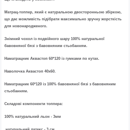
Матрац-топпер, який є натуральною двосторонньою збіркою,
що дає можливість підібрати максимально зручну жорсткість
для новонародженого.
Знімний чохол із подвійного шару 100% натуральної
бавовняної бязі з бавовняним стьобанням.
Наматрацник Аквастоп 60*120 із гумками по кутах.
Наволочка Аквастоп 40х60.
Наматрацник 60*120 із 100% бавовняної бязі з бавовняним
стьобанням.
Складові компоненти топпера:
100% натуральний льон - 3мм
натуральний латекс - 3 см