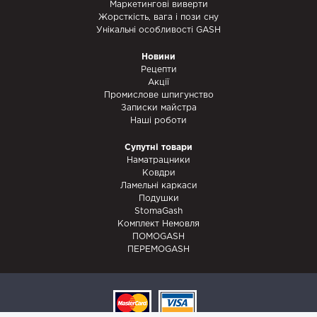
Маркетингові виверти
Жорсткість, вага і пози сну
Унікальні особливості GASH
Новини
Рецепти
Акції
Промислове шпигунство
Записки майстра
Наші роботи
Супутні товари
Наматрацники
Ковдри
Ламельні каркаси
Подушки
StomaGash
Комплект Немовля
ПОМОGASH
ПЕРЕМОGASH