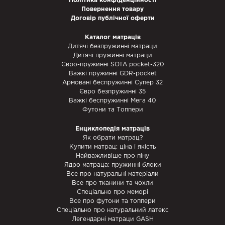
Політика конфіденційності
Повернення товару
Договір публічної оферти
Каталог матраців
Дитячі безпружинні матраци
Дитячі пружинні матраци
Євро-пружинні SOTA pocket-320
Важкі пружинні GDR-pocket
Армовані беспружинні Супер 32
Євро безпружинні 35
Важкі беспружинні Мега 40
Футони та Топпери
Енциклопедія матраців
Як обрати матрац?
Купити матрац: ціна і якість
Найважливіше про піну
Ядро матраца: пружинні блоки
Все про натуральні матеріали
Все про тканини та чохли
Спеціально про меморі
Все про футони та топпери
Спеціально про натуральний латекс
Легендарні матраци GASH