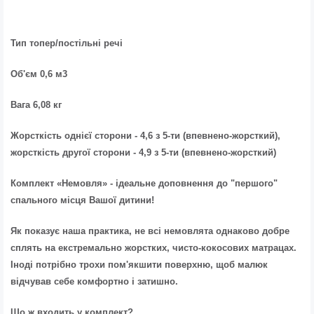
Тип топер/постільні речі
Об'єм 0,6 м3
Вага 6,08 кг
Жорсткість однієї сторони - 4,6 з 5-ти (впевнено-жорсткий),
жорсткість другої сторони - 4,9 з 5-ти (впевнено-жорсткий)
Комплект «Немовля» - ідеальне доповнення до "першого"
спального місця Вашої дитини!
Як показує наша практика, не всі немовлята однаково добре
сплять на екстремально жорстких, чисто-кокосових матрацах.
Іноді потрібно трохи пом'якшити поверхню, щоб малюк
відчував себе комфортно і затишно.
Що ж входить у комплект?