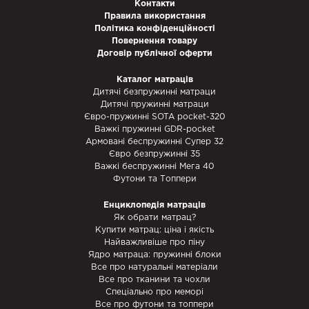
Контакти
Правила використання
Політика конфіденційності
Повернення товару
Договір публічної оферти
Каталог матраців
Дитячі безпружинні матраци
Дитячі пружинні матраци
Євро-пружинні SOTA pocket-320
Важкі пружинні GDR-pocket
Армовані беспружинні Супер 32
Євро безпружинні 35
Важкі беспружинні Мега 40
Футони та Топпери
Енциклопедія матраців
Як обрати матрац?
Купити матрац: ціна і якість
Найважливіше про піну
Ядро матраца: пружинні блоки
Все про натуральні матеріали
Все про тканини та чохли
Спеціально про меморі
Все про футони та топпери