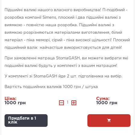
Підшийні валикі нашого власного виробництва! П-подібний -
розробка компанії Simens, плоский і два підшийні валикі з
виямкою - повністю наша розробка. Підшийні валикі з
виямкою розрізняються матеріалами виготовлення, білий
матеріал - піна меморі, сірий - піна високої щільності! Плоский
підшийний валік найчастіше використовується для дітей!
При замовленні матраца StomaGASH, ви можете вибрати які
подшийні валикі будуть у комплекті з вашим матрацом!
У комплекті зі StomaGASH йде 2 шт. підголівника на вибір.
Вартість подшийних валиків 1000 грн / штука
Ціна:
Сума:
1000 грн
1
1000 грн
Придбати в 1
клік