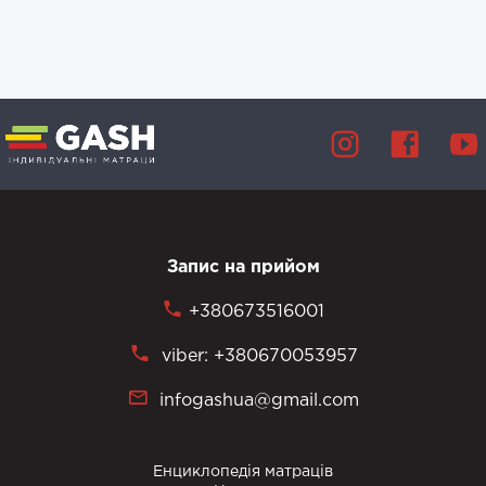
Запис на прийом
+380673516001
viber: +380670053957
infogashua@gmail.com
Енциклопедія матраців