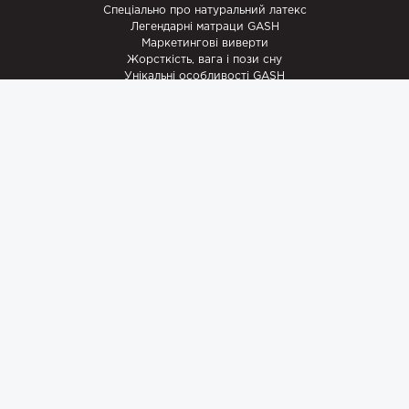
Спеціально про натуральний латекс
Легендарні матраци GASH
Маркетингові виверти
Жорсткість, вага і пози сну
Унікальні особливості GASH
Новини
Рецепти
Акції
Промислове шпигунство
Записки майстра
Наші роботи
Супутні товари
Наматрацники
Ковдри
Ламельні каркаси
Подушки
StomaGash
Комплект Немовля
ПОМОGASH
ПЕРЕМОGASH