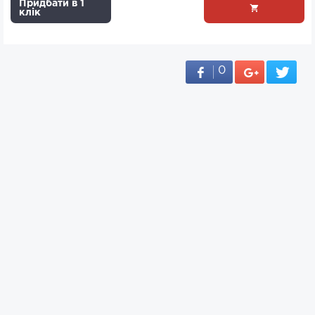
Придбати в 1
клік
0