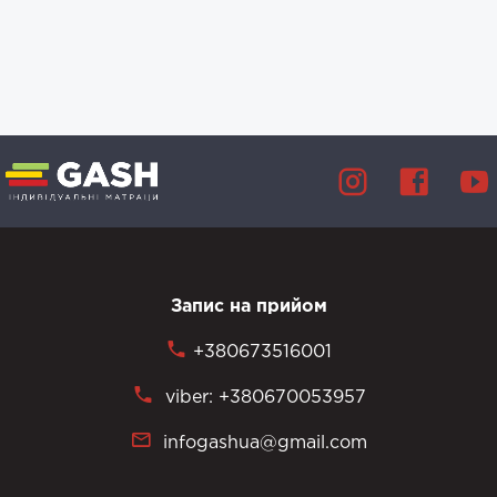
Запис на прийом
+380673516001
viber: +380670053957
infogashua@gmail.com