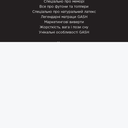
Спеціально про меморі
Все про футони та топпери
Спеціально про натуральний латекс
Легендарні матраци GASH
Маркетингові виверти
Жорсткість, вага і пози сну
Унікальні особливості GASH
Новини
Рецепти
Акції
Промислове шпигунство
Записки майстра
Наші роботи
Супутні товари
Наматрацники
Ковдри
Ламельні каркаси
Подушки
StomaGash
Комплект Немовля
ПОМОGASH
ПЕРЕМОGASH