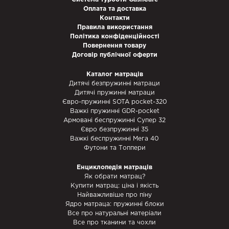
Оплата та доставка
Контакти
Правила використання
Політика конфіденційності
Повернення товару
Договір публічної оферти
Каталог матраців
Дитячі безпружинні матраци
Дитячі пружинні матраци
Євро-пружинні SOTA pocket-320
Важкі пружинні GDR-pocket
Армовані беспружинні Супер 32
Євро безпружинні 35
Важкі беспружинні Мега 40
Футони та Топпери
Енциклопедія матраців
Як обрати матрац?
Купити матрац: ціна і якість
Найважливіше про піну
Ядро матраца: пружинні блоки
Все про натуральні матеріали
Все про тканини та чохли