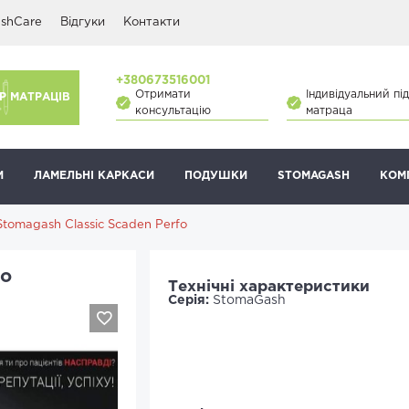
shCare
Відгуки
Контакти
+380673516001
Отримати
Індивідуальний під
Р МАТРАЦІВ
консультацію
матраца
И
ЛАМЕЛЬНІ КАРКАСИ
ПОДУШКИ
STOMAGASH
КОМ
Stomagash Classic Scaden Perfo
fo
Технічні характеристики
Серія:
StomaGash