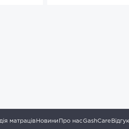
ія матраців
Новини
Про нас
GashCare
Відгу