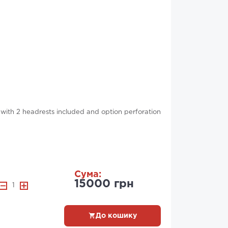
ith 2 headrests included and option perforation
Сума:
15000 грн
1
До кошику