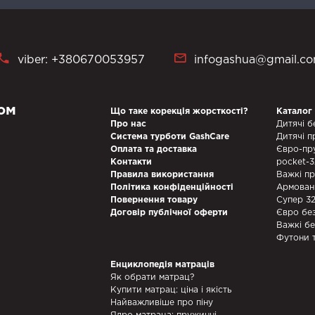
viber: +380670053957
infogashua@gmail.c
ом
Що таке корекція жорсткості?
Каталог
Про нас
Дитячі б
Система турботи GashCare
Дитячі п
Оплата та доставка
Євро-пр
Контакти
pocket-
Правила використання
Важкі п
Політика конфіденційності
Армован
Повернення товару
Супер 3
Договір публічної оферти
Євро бе
Важкі б
Футони 
Енциклопедія матраців
Як обрати матрац?
Купити матрац: ціна і якість
Найважливіше про піну