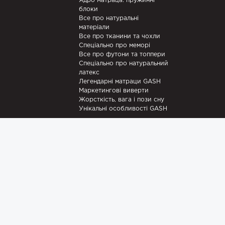
Ядро матраца: пружинні
блоки
Все про натуральні
матеріали
Все про тканини та чохли
Спеціально про меморі
Все про футони та топпери
Спеціально про натуральний
латекс
Легендарні матраци GASH
Маркетингові виверти
Жорсткість, вага і пози сну
Унікальні особливості GASH
Новини
Супутні то
Рецепти
Наматрацн
Акції
Ковдри
Промислове шпигунство
Ламельні к
Записки майстра
Подушки
Наші роботи
StomaGash
Комплект 
ПОМОGAS
ПЕРЕМОGA