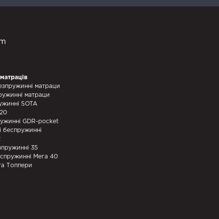
om
 матраців
езпружинні матраци
ружинні матраци
ужинні SOTA
320
ружинні GDR-pocket
і беспружинні
2
зпружинні 35
еспружинні Мега 40
та Топпери