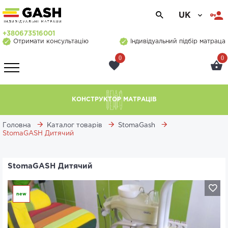
UK
+380673516001
Отримати консультацію
Індивідуальний підбір матраца
0
0
КОНСТРУКТОР МАТРАЦІВ
Головна
Каталог товарів
StomaGash
StomaGASH Дитячий
StomaGASH Дитячий
new