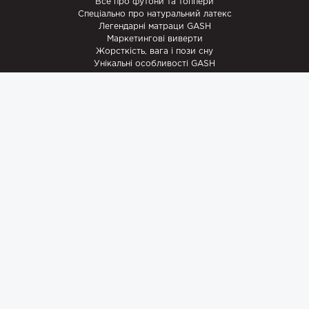
Все про футони та топпери
Спеціально про натуральний латекс
Легендарні матраци GASH
Маркетингові виверти
Жорсткість, вага і пози сну
Унікальні особливості GASH
Новини
Рецепти
Акції
Промислове шпигунство
Записки майстра
Наші роботи
Супутні товари
Наматрацники
Ковдри
Ламельні каркаси
Подушки
StomaGash
Комплект Немовля
ПОМОGASH
ПЕРЕМОGASH