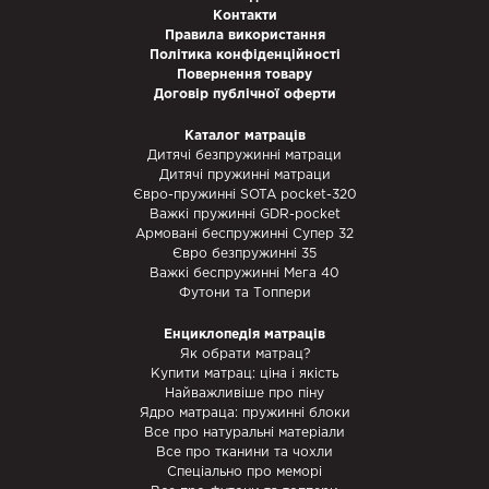
Контакти
Правила використання
Політика конфіденційності
Повернення товару
Договір публічної оферти
Каталог матраців
Дитячі безпружинні матраци
Дитячі пружинні матраци
Євро-пружинні SOTA pocket-320
Важкі пружинні GDR-pocket
Армовані беспружинні Супер 32
Євро безпружинні 35
Важкі беспружинні Мега 40
Футони та Топпери
Енциклопедія матраців
Як обрати матрац?
Купити матрац: ціна і якість
Найважливіше про піну
Ядро матраца: пружинні блоки
Все про натуральні матеріали
Все про тканини та чохли
Спеціально про меморі