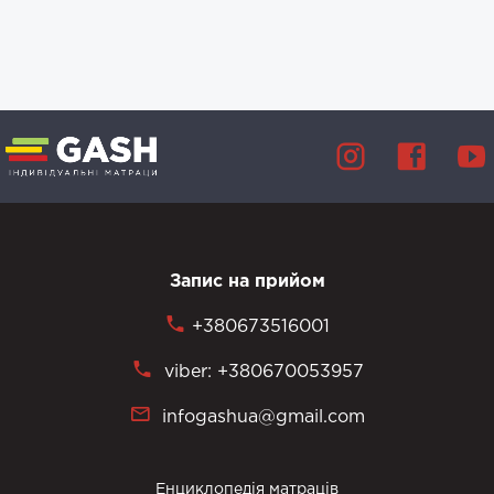
Запис на прийом
+380673516001
viber: +380670053957
infogashua@gmail.com
Енциклопедія матраців