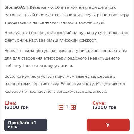
StomaGASH Веселка
- особлива комплектація дитячого
матраца, в якій формуються поперечні смуги різного кольору
з додатковим наповненням меморі в кожній смузі.
В результаті матрац стає схожий на пухнасту гусеницю, стає
фактурним, набуває більш глибокий комфорт.
Веселка - сама віртуозна і складна у виконанні комплектація
для для створення атмосфери радісного і невимушеного
кабінету і зняття страху у дитини.
сімома кольорами
Веселка комплектується максимум
з
наявної гами під стилістику Вашого кабінету. Місце кожного
кольору і їх послідовність узгоджується додатково.
Ціна:
Сума:
16000 грн
1
16000 грн
Придбати в 1
клік