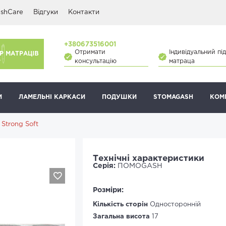
shCare
Відгуки
Контакти
+380673516001
Отримати
Індивідуальний під
Р МАТРАЦІВ
консультацію
матраца
И
ЛАМЕЛЬНІ КАРКАСИ
ПОДУШКИ
STOMAGASH
КОМ
Strong Soft
Технічні характеристики
Серія:
ПОМОGASH
Розміри:
Кількість сторін
Односторонній
Загальна висота
17