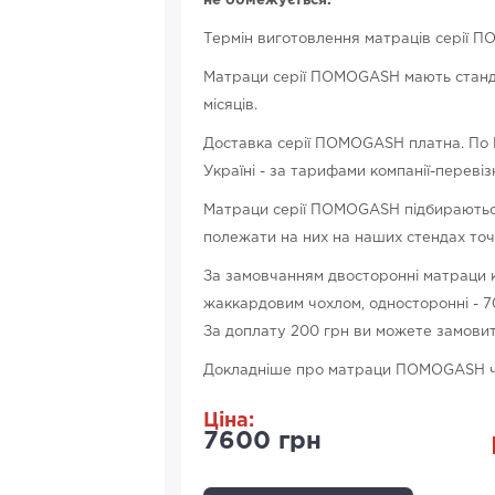
не обмежується.
Термін виготовлення матраців серії П
Матраци серії ПОМОGASH мають станда
місяців.
Доставка серії ПОМОGASH платна. По Ки
Україні - за тарифами компанії-перевіз
Матраци серії ПОМОGASH підбираються
полежати на них на наших стендах точ
За замовчанням двосторонні матраци
жаккардовим чохлом, односторонні - 
За доплату 200 грн ви можете замови
Докладніше про матраци ПОМОGASH 
Ціна:
7600 грн