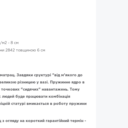
м2 - 8 см
іни 2842 товщиною 6 см
 матрац. Завдяки сруктурі "від м'якого до
 великою різницею у вазі. Пружинне ядро в
 точкових "сидячих" навантажень. Тому
их людей буде працювати комбінація
міцній статурі вмикається в роботу пружини
з огляду на короткий гарантійний термін -