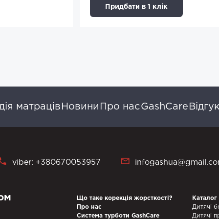
Придбати в 1 клік
ія матраців
Новини
Про нас
GashCare
Відгу
viber: +380670053957
infogashua@gmail.c
ом
Що таке корекція жорсткості?
Каталог
Про нас
Дитячі б
Система турботи GashCare
Дитячі п