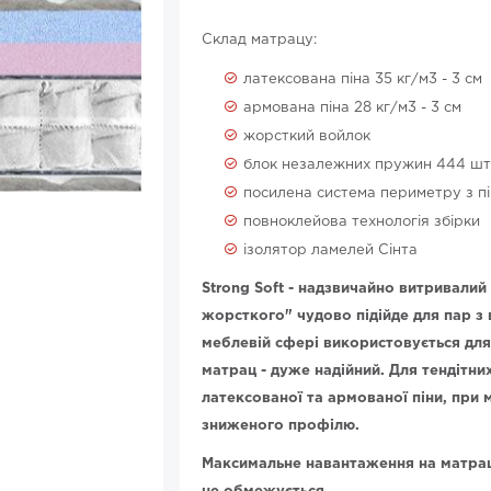
Склад матрацу:
латексована піна 35 кг/м3 - 3 см
армована піна 28 кг/м3 - 3 см
жорсткий войлок
блок незалежних пружин 444 шт/
посилена система периметру з п
повноклейова технологія збірки
ізолятор ламелей Сінта
Strong Soft - надзвичайно витривалий
жорсткого" чудово підійде для пар з
меблевій сфері використовується для
матрац - дуже надійний. Для тендітн
латексованої та армованої піни, при 
зниженого профілю.
Максимальне навантаження на матрац 