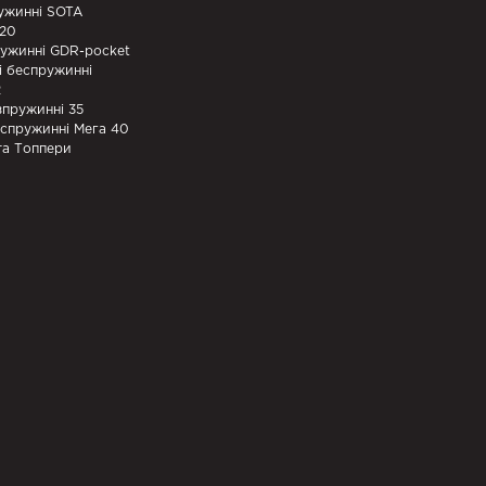
ужинні SOTA
320
ружинні GDR-pocket
і беспружинні
2
зпружинні 35
еспружинні Мега 40
та Топпери