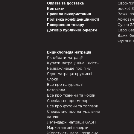
Оплата та доставка
Євро-пр
Контакти
pocket-
Правила використання
Важкі п
Політика конфіденційності
Армован
Повернення товару
Супер 3
Договір публічної оферти
Євро бе
Важкі б
Футони 
Енциклопедія матраців
Як обрати матрац?
Купити матрац: ціна і якість
Найважливіше про піну
Ядро матраца: пружинні
блоки
Все про натуральні
матеріали
Все про тканини та чохли
Спеціально про меморі
Все про футони та топпери
Спеціально про натуральний
латекс
Легендарні матраци GASH
Маркетингові виверти
Жорсткість, вага і пози сну