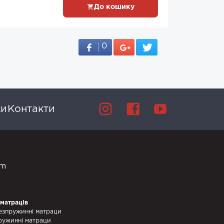
До кошику
0
ки
Контакти
om
 матраців
езпружинні матраци
ружинні матраци