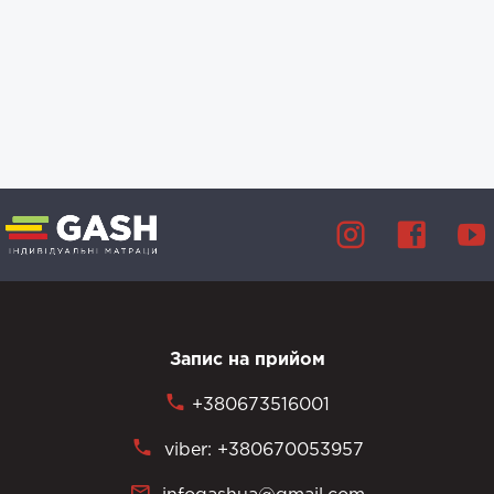
Запис на прийом
+380673516001
viber: +380670053957