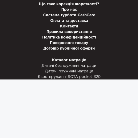
Що таке корекція жорсткості?
Про нас
Система турботи GashCare
Оплата та доставка
Контакти
Правила використання
Політика конфіденційності
Повернення товару
Договір публічної оферти
Каталог матраців
Дитячі безпружинні матраци
Дитячі пружинні матраци
Євро-пружинні SOTA pocket-320
Важкі пружинні GDR-pocket
Армовані беспружинні Супер 32
Євро безпружинні 35
Важкі беспружинні Мега 40
Футони та Топпери
Енциклопедія матраців
Як обрати матрац?
Купити матрац: ціна і якість
Найважливіше про піну