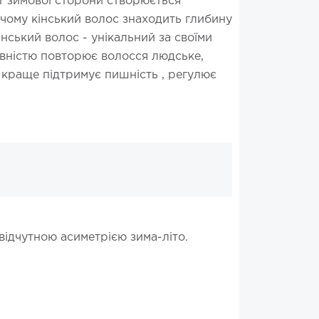
т зимової сторони створюється
 чому кінський волос знаходить глибину
інський волос - унікальний за своїми
повністю повторює волосся людське,
, краще підтримує пишність , регулює
відчутною асиметрією зима-літо.