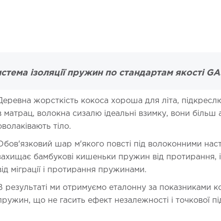
стема ізоляції пружин по стандартам якості G
Деревна жорсткість кокоса хороша для літа, підкрес
в матрац, волокна сизалю ідеальні взимку, вони більш 
оволаківають тіло.
Обов'язковий шар м'якого повсті під волоконними нас
захищає бамбукові кишеньки пружин від протирання, і
від міграції і протирання пружинами.
В результаті ми отримуємо еталонну за показниками ко
пружин, що не гасить ефект незалежності і точкової пі