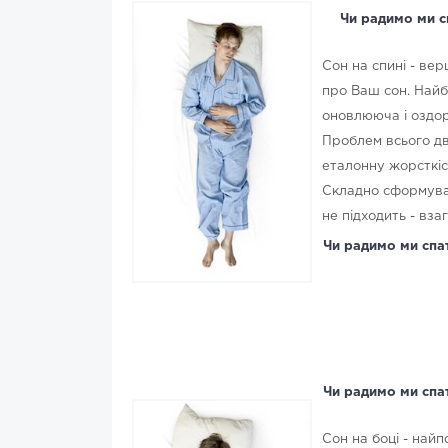
Чи радимо ми с
Сон на спині - ве
про Ваш сон. Найб
оновлююча і оздо
Проблем всього дві
еталонну жорсткіс
Складно сформува
не підходить - вза
Чи радимо ми спат
Чи радимо ми спат
Сон на боці - най