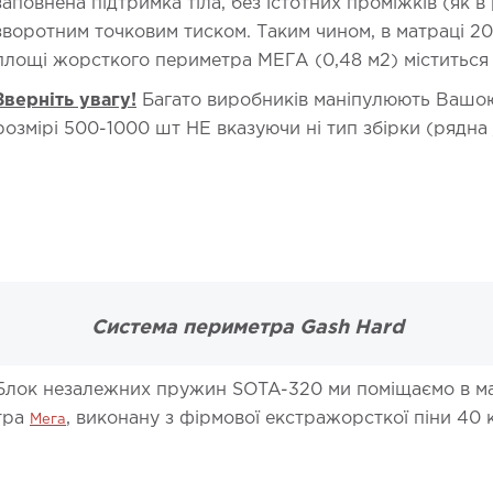
заповнена підтримка тіла, без істотних проміжків
(як в
зворотним точковим тиском. Таким чином, в матраці 20
площі жорсткого периметра МЕГА (0,48 м2) міститься 9
Зверніть увагу!
Багато виробників маніпулюють Вашою 
розмірі 500-1000 шт НЕ вказуючи ні тип збірки (рядна /
Система периметра Gash Hard
Блок незалежних пружин SOTA-320 ми поміщаємо в ма
етра
, виконану з фірмової екстражорсткої піни 40 
Мега