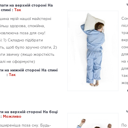
пати на верхній стороні На
спині :
Так
Сон
ршина мрій нашої майстерні
піс
ільш здорова, спокійна,
тра
ровлююча поза для сну!
вкр
: 1) Складно підібрати
сон
ть, щоб було зручно спати, 2)
для
ти звичку (якщо жорсткість
на 
галі не сформуєте)
для
и на нижній стороні На спині
:
Так
так
жор
и на верхній стороні На боці
:
Можливо
поширеніша поза сну. Будь-
По 