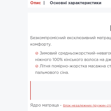
Опис
Основні характеристики
Безкомпромісний ексклюзивний матрац з
комфорту.
Зимовий средньожорсткий-невагоми
ніжного 100% кінського волоса на дж
Літня помірно-жорстка масажна ст
пальмового сіна.
Ядро матраца -
блок незалежних пружин стіл