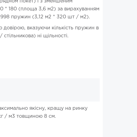
 рядном покет) і з зменшеним
0 * 180 (площа 3,6 м2) за вирахуванням
98 пружин (3,12 м2 * 320 шт / м2).
довірою, вказуючи кількість пружин в
 стільникова) ні щільності.
ксимально якісну, кращу на ринку
кг / м3 товщиною 8 см.