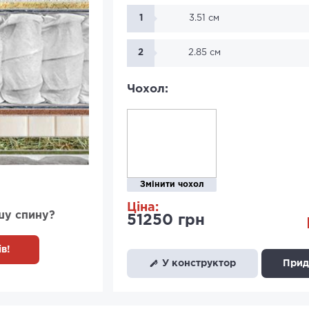
1
3.51 см
2
2.85 см
Чохол:
Змінити чохол
Ціна:
шу спину?
51250 грн
в!
У конструктор
Придб