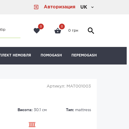
Авторизация
UK
0
0
бір
0 грн
ПЛЕКТ НЕМОВЛЯ
ПОМОGASH
ПЕРЕМОGASH
Артикул: MAT001003
Висота:
30.1 см
Тип:
mattress