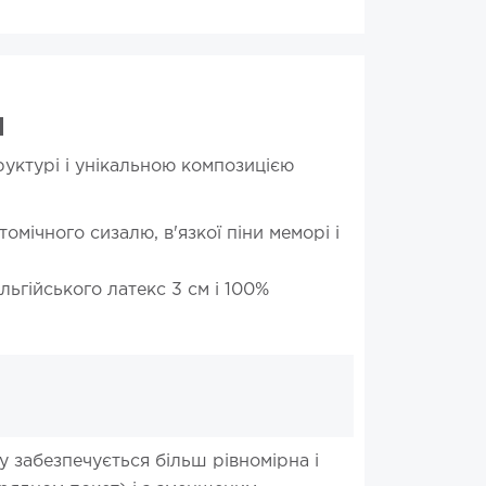
л
уктурі і унікальною композицією
ічного сизалю, в'язкої піни меморі і
ьгійського латекс 3 см і 100%
му забезпечується більш рівномірна і