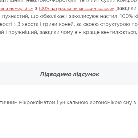
Затишний, невагомо-жорсткий, теплий і сухий комфор
з
завдяки
піни меморі 3 см
100% натуральним кінським волосом,
, пухнастий, що обволікає і заколисуює настил. 100% к
ерсті!) З хвоста і гриви коней, за своєю структурою 
ший і пружніший, завдяки чому він краще вентилюється
Підводимо підсумок
ичним мікрокліматом і унікальною ергономікою сну з 