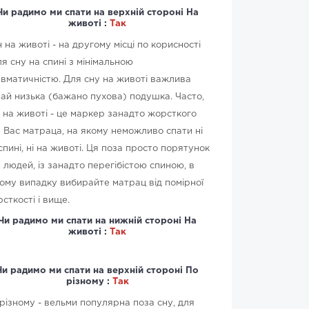
Чи радимо ми спати на верхній стороні На
животі :
Так
 на животі - на другому місці по корисності
ля сну на спині з мінімальною
вматичністю. Для сну на животі важлива
ай низька (бажано пухова) подушка. Часто,
 на животі - це маркер занадто жорсткого
 Вас матраца, на якому неможливо спати ні
спині, ні на животі. Ця поза просто порятунок
 людей, із занадто перегібістою спиною, в
ому випадку вибирайте матрац від помірної
сткості і вище.
Чи радимо ми спати на нижній стороні На
животі :
Так
Чи радимо ми спати на верхній стороні По
різному :
Так
різному - вельми популярна поза сну, для