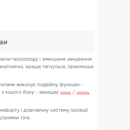
ASH
люючи прохолоду і зменшене занурення
анатомічні, краще тягнуться, приємніше
тилами виконує подвійну функцію -
 з іншого боку - захищає
/
кокос
сизаль
мфорту і довговічну систему ізоляції
дтримки тіла.