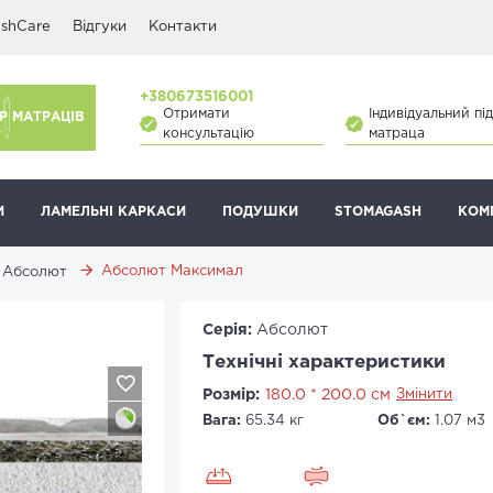
shCare
Відгуки
Контакти
+380673516001
Отримати
Індивідуальний під
Р МАТРАЦІВ
консультацію
матраца
И
ЛАМЕЛЬНІ КАРКАСИ
ПОДУШКИ
STOMAGASH
КОМ
Абсолют Максимал
Абсолют
Серія:
Абсолют
Технічні характеристики
Розмір:
180.0 * 200.0 см
Змінити
Вага:
65.34 кг
Об`єм:
1.07 м3