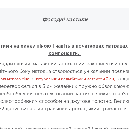
Фасадні настили
тими на ринку піною і навіть в початкових матрацах
компоненти.
Наддихаючий, масажний, ароматний, заколисуючи ше
літнього боку матраца створюється унікальним поєдн
з
завдя
пальмового сіна
н
атуральним бельгійським латексом 3 см,
перетворюється в 5 см желейних пружно обволікаючих 
необроблений, нелатексований настил великих трав'ян
голкопробивним способом на джутове полотно. Великий
м2 дарує виразний трав'яний аромат, який тримається 