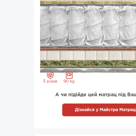
5 років
90 kg
А чи підійде цей матрац під Ва
Дізнайся у Майстра Матраці