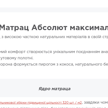
Матрац Абсолют максима
 високою часткою натуральних матеріалів в своїй стр
й комфорт створюється унікальним поєднанням анатом
утовому полотні.
орона формується пирогом з кокоса, натурального бел
Ядро матраца
, завдяки чо
ьникової збірки підвищеної щільності 320 шт / м2