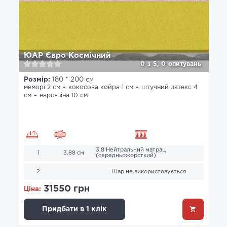
ЮАР Євро Космічний
0
з
5,
0
опитувань
Розмір:
180 * 200 см
меморі 2 см
кокосова койра 1 см
штучний латекс 4
см
евро-піна 10 см
3.8 Нейтральний матрац
1
3.88 см
(середньожорсткий)
2
Шар не використовується
31550 грн
Ціна:
Придбати в 1 клік