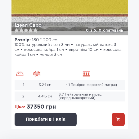
Ідеал Євро
0
з
5,
0
опитувань
Розмір:
180 * 200 см
100% натуральний льон 3 мм
натуральний латекс 3
см
кокосова койра 1 см
евро-піна 10 см
кокосова
койра 1 см
меморі 3 см
1
3.24 см
4.1 Помірно-жорсткий матрац
3.7 Нейтральний матрац
2
4.415 см
(середньожорсткий)
37350 грн
Ціна:
Придбати в 1 клік