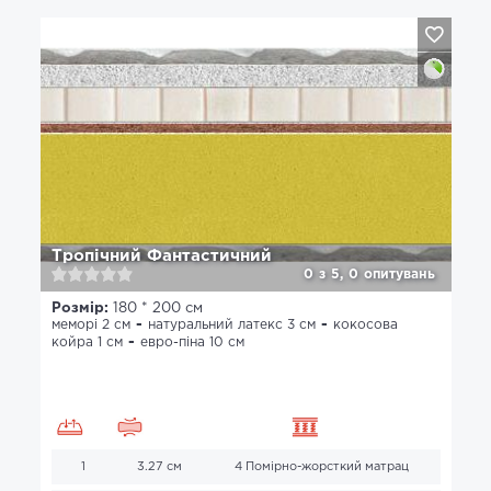
Тропічний Фантастичний
0
з
5,
0
опитувань
Розмір:
180 * 200 см
меморі 2 см
натуральний латекс 3 см
кокосова
койра 1 см
евро-піна 10 см
1
3.27 см
4 Помірно-жорсткий матрац