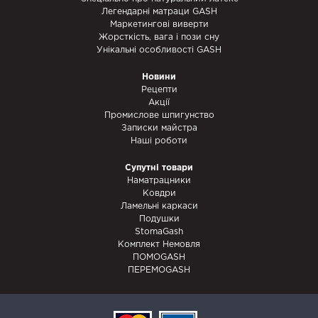
Легендарні матраци GASH
Маркетингові виверти
Жорсткість, вага і пози сну
Унікальні особливості GASH
Новини
Рецепти
Акції
Промислове шпигунство
Записки майстра
Наші роботи
Супутні товари
Наматрацники
Ковдри
Ламельні каркаси
Подушки
StomaGash
Комплект Немовля
ПОМОGASH
ПЕРЕМОGASH