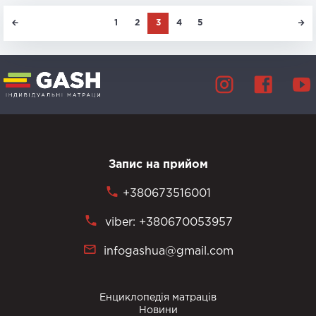
1
2
3
4
5
Запис на прийом
+380673516001
viber: +380670053957
infogashua@gmail.com
Енциклопедія матраців
Новини