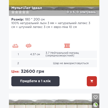
МультіЛат Ідеал
0
з
5,
0
опитувань
Розмір:
180 * 200 см
100% натуральний льон 3 мм
натуральний латекс 3
см
штучний латекс 3 см
евро-піна 10 см
3.7 Нейтральний матрац
1
4.37 см
(середньожорсткий)
2
Шар не використовується
32600 грн
Ціна:
Придбати в 1 клік