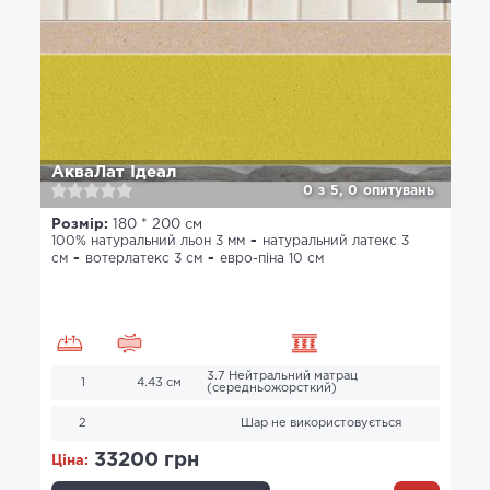
АкваЛат Ідеал
0
з
5,
0
опитувань
Розмір:
180 * 200 см
100% натуральний льон 3 мм
натуральний латекс 3
см
вотерлатекс 3 см
евро-піна 10 см
3.7 Нейтральний матрац
1
4.43 см
(середньожорсткий)
2
Шар не використовується
33200 грн
Ціна: