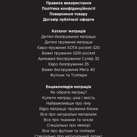
Правила використання
Політика конфіденційності
Повернення товару
Договір публічної оферти
Каталог матраців
Дитячі безпружинні матраци
Дитячі пружинні матраци
Євро-пружинні SOTA pocket-320
Важкі пружинні GDR-pocket
Армовані беспружинні Супер 32
Євро безпружинні 35
Важкі беспружинні Мега 40
Футони та Топпери
Енциклопедія матраців
Як обрати матрац?
Купити матрац: ціна і якість
Найважливіше про піну
Ядро матраца: пружинні блоки
Все про натуральні матеріали
Все про тканини та чохли
Спеціально про меморі
Все про футони та топпери
Спеціально про натуральний латекс