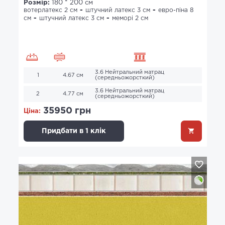
Розмір:
180 * 200 см
вотерлатекс 2 см
штучний латекс 3 см
евро-піна 8
см
штучний латекс 3 см
меморі 2 см
3.6 Нейтральний матрац
1
4.67 см
(середньожорсткий)
3.6 Нейтральний матрац
2
4.77 см
(середньожорсткий)
35950 грн
Ціна:
Придбати в 1 клік