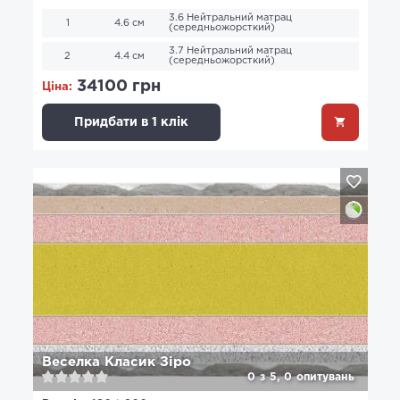
3.6 Нейтральний матрац
1
4.6 см
(середньожорсткий)
3.7 Нейтральний матрац
2
4.4 см
(середньожорсткий)
34100 грн
Ціна:
Придбати в 1 клік
Веселка Класик Зіро
0
з
5,
0
опитувань