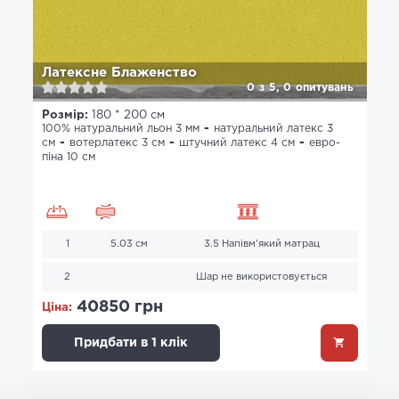
Латексне Блаженство
0
з
5,
0
опитувань
Розмір:
180 * 200 см
100% натуральний льон 3 мм
натуральний латекс 3
см
вотерлатекс 3 см
штучний латекс 4 см
евро-
піна 10 см
1
5.03 см
3.5 Напівм'який матрац
2
Шар не використовується
40850 грн
Ціна:
Придбати в 1 клік