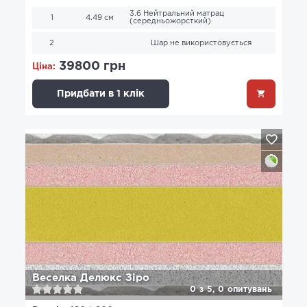
3.6 Нейтральний матрац
1
4.49 см
(середньожорсткий)
2
Шар не використовується
39800 грн
Ціна:
Придбати в 1 клік
Веселка Делюкс Зіро
0
з
5,
0
опитувань