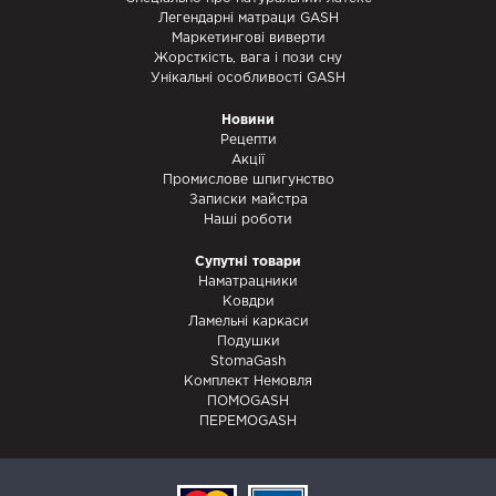
Легендарні матраци GASH
Маркетингові виверти
Жорсткість, вага і пози сну
Унікальні особливості GASH
Новини
Рецепти
Акції
Промислове шпигунство
Записки майстра
Наші роботи
Супутні товари
Наматрацники
Ковдри
Ламельні каркаси
Подушки
StomaGash
Комплект Немовля
ПОМОGASH
ПЕРЕМОGASH