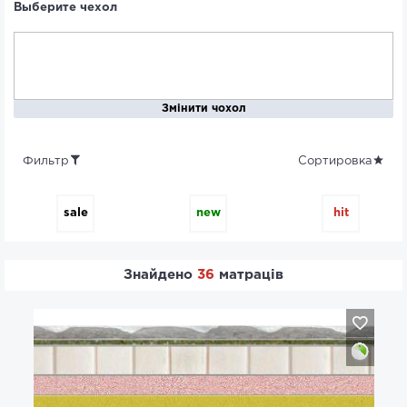
Выберите чехол
Змінити чохол
Фильтр
Сортировка
sale
new
hit
Знайдено
36
матраців