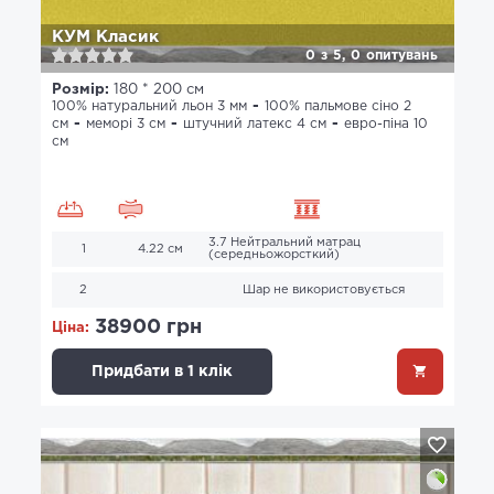
КУМ Класик
0
з
5,
0
опитувань
Розмір:
180 * 200 см
100% натуральний льон 3 мм
100% пальмове сіно 2
см
меморі 3 см
штучний латекс 4 см
евро-піна 10
см
3.7 Нейтральний матрац
1
4.22 см
(середньожорсткий)
2
Шар не використовується
38900 грн
Ціна:
Придбати в 1 клік