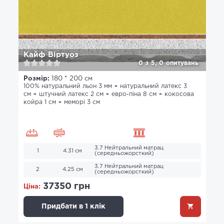
Кайф Віртуоз
0
з
5,
0
опитувань
Розмір:
180 * 200 см
100% натуральний льон 3 мм
натуральний латекс 3
см
штучний латекс 2 см
евро-піна 8 см
кокосова
койра 1 см
меморі 3 см
3.7 Нейтральний матрац
1
4.31 см
(середньожорсткий)
3.7 Нейтральний матрац
2
4.25 см
(середньожорсткий)
37350 грн
Ціна:
Придбати в 1 клік