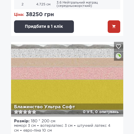
3.6 Нейтральний матрац
2
4.725 см
(середньожорсткий)
38250 грн
Ціна:
Придбати в 1 клік
Блаженство Ультра Софт
0
з
5,
0
опитувань
Розмір:
180 * 200 см
меморі 3 см
вотерлатекс 3 см
штучний латекс 4
см
евро-піна 10 см