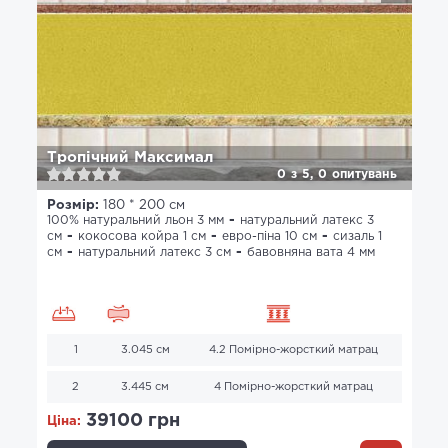
Тропічний Максимал
0
з
5,
0
опитувань
Розмір:
180 * 200 см
100% натуральний льон 3 мм
натуральний латекс 3
см
кокосова койра 1 см
евро-піна 10 см
сизаль 1
см
натуральний латекс 3 см
бавовняна вата 4 мм
1
3.045 см
4.2 Помірно-жорсткий матрац
2
3.445 см
4 Помірно-жорсткий матрац
39100 грн
Ціна: