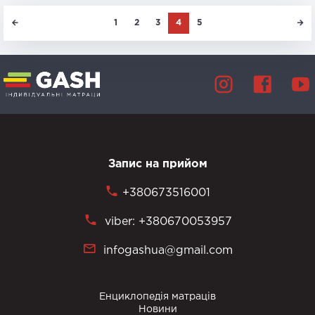
1
2
3
4
5
Запис на прийом
+380673516001
viber: +380670053957
infogashua@gmail.com
Енциклопедія матраців
Новини