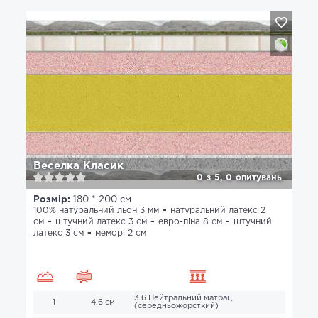
Веселка Класик
0
з
5,
0
опитувань
Розмір:
180 * 200 см
100% натуральний льон 3 мм
натуральний латекс 2
см
штучний латекс 3 см
евро-піна 8 см
штучний
латекс 3 см
меморі 2 см
3.6 Нейтральний матрац
1
4.6 см
(середньожорсткий)