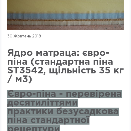
30 Жовтень 2018
Ядро матраца: євро-
піна (стандартна піна
ST3542, щільність 35 кг
/ м3)
Євро-піна - перевірена
десятиліттями
практики безусадкова
піна стандартної
рецептури