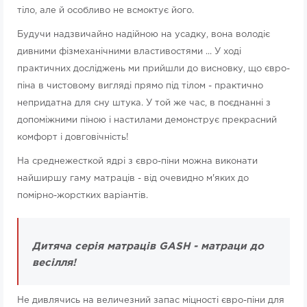
тіло, але й особливо не всмоктує його.
Будучи надзвичайно надійною на усадку, вона володіє
дивними фізмеханічними властивостями ... У ході
практичних досліджень ми прийшли до висновку, що євро-
піна в чистовому вигляді прямо під тілом - практично
непридатна для сну штука. У той же час, в поєднанні з
допоміжними піною і настилами демонструє прекрасний
комфорт і довговічність!
На среднежесткой ядрі з євро-піни можна виконати
найширшу гаму матраців - від очевидно м'яких до
помірно-жорстких варіантів.
Дитяча серія матраців GASH - матраци до
весілля!
Не дивлячись на величезний запас міцності євро-піни для