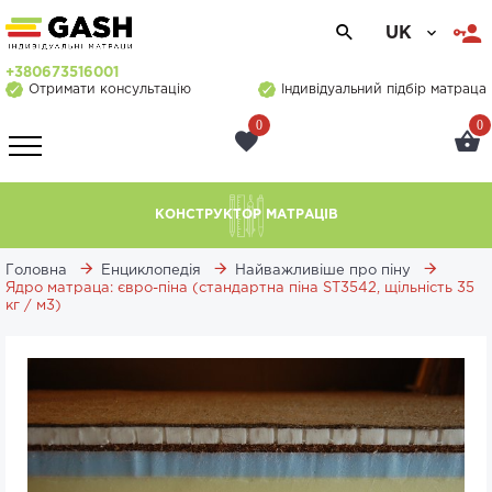
UK
+380673516001
Отримати консультацію
Індивідуальний підбір матраца
0
0
КОНСТРУКТОР МАТРАЦІВ
Головна
Енциклопедія
Найважливіше про піну
Ядро матраца: євро-піна (стандартна піна ST3542, щільність 35
кг / м3)