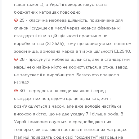
навантажень), в Україні використовується в
бюджетних матрацах повсюдно;
25 - класична меблева щільність, призначене для
спинок і сидушек в меблі через нюанси фізмеханікі
стандартні піни в цій щільності практично не
виробляються (ST2535), тому що користується попитом
зовсім інша, армована марка в тій же щільності EL2540.
28 - просунута меблева щільність, але в стандартній
марці нею майже ніхто не користується, а отже, завод
не запускає її в виробництво. Багато хто працює з
EL2842.
30 - передостання сходинка якості серед
стандартних пен, відомо що ця щільність, хоч і
розм'якшується з часом, але вже володіє настільки
високою якістю, що не дає усадку 7 і більше років. В
Україні використовується в среднебюджетних
топперах, як ізолюючі настилів в непоганих матрацах.
Італійці привозять сюди свої "бюджетні" матраци на