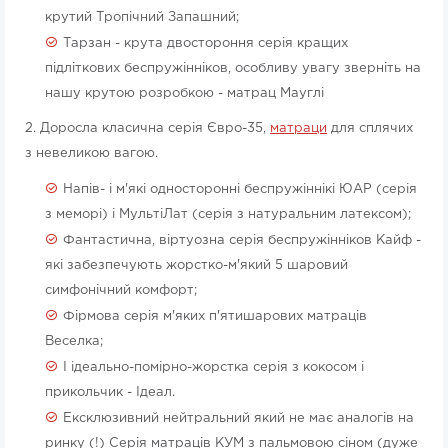
крутий Тропічний Запашний;
Тарзан - крута двостороння серія кращих
підліткових беспружінніков, особливу увагу зверніть на
нашу крутою розробкою - матрац Мауглі
2. Доросла класична серія Євро-35,
матраци
для сплячих
з невеликою вагою.
Напів- і м'які односторонні беспружіннікі ЮАР (серія
з меморі) і МультіЛат (серія з натуральним латексом);
Фантастична, віртуозна серія беспружінніков Кайф -
які забезпечують жорстко-м'який 5 шаровий
симфонічний комфорт;
Фірмова серія м'яких п'ятишарових матраців
Веселка;
І ідеально-помірно-жорстка серія з кокосом і
прикольчик - Ідеал.
Ексклюзивний нейтральний який не має аналогів на
ринку (!) Серія матраців КУМ з пальмовою сіном (дуже