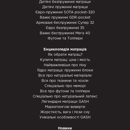
Дитячі безпружинні матраци
Дитячі пружинні матраци
Євро-пружинні SOTA pocket-320
Важкі пружинні GDR-pocket
Армовані беспружинні Супер 32
Євро безпружинні 35
Важкі беспружинні Мега 40
Футони та Топпери
Енциклопедія матраців
Як обрати матрац?
Купити матрац: ціна і якість
Найважливіше про піну
Ядро матраца: пружинні блоки
Все про натуральні матеріали
Все про тканини та чохли
Спеціально про меморі
Все про футони та топпери
Спеціально про натуральний латекс
Легендарні матраци GASH
Маркетингові виверти
Жорсткість, вага і пози сну
Унікальні особливості GASH
Новини