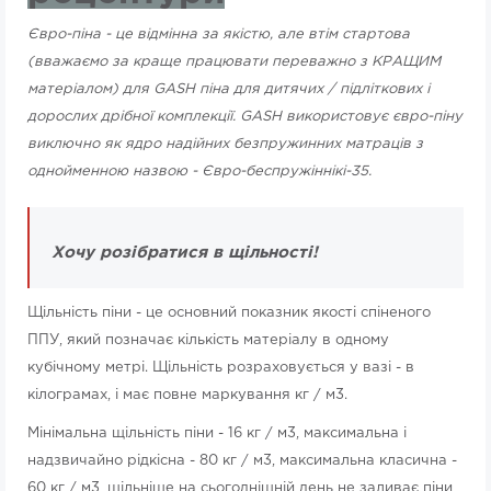
Євро-піна - це відмінна за якістю, але втім стартова
(вважаємо за краще працювати переважно з КРАЩИМ
матеріалом) для GASH піна для дитячих / підліткових і
дорослих дрібної комплекції. GASH використовує євро-піну
виключно як ядро ​​надійних безпружинних матраців з
однойменною назвою - Євро-беспружіннікі-35.
Хочу розібратися в щільності!
Щільність піни - це основний показник якості спіненого
ППУ, який позначає кількість матеріалу в одному
кубічному метрі. Щільність розраховується у вазі - в
кілограмах, і має повне маркування кг / м3.
Мінімальна щільність піни - 16 кг / м3, максимальна і
надзвичайно рідкісна - 80 кг / м3, максимальна класична -
60 кг / м3, щільніше на сьогоднішній день не заливає піни