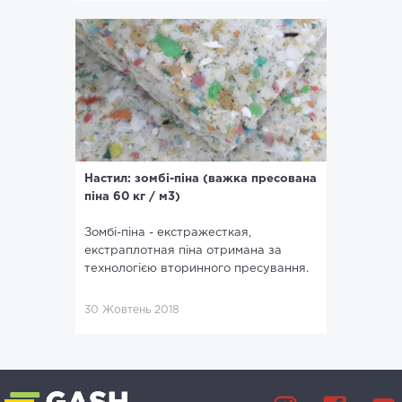
Настил: зомбі-піна (важка пресована
піна 60 кг / м3)
Зомбі-піна - екстражесткая,
екстраплотная піна отримана за
технологією вторинного пресування.
30 Жовтень 2018