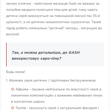
легких сплячих - майстерня матраців Gash не вважає за
потрібне вводити полегшені піни для дітей, тому навіть
дитяча серія виконується на повноцінній якісної піні 35-й
щільності, а не дитячих низькоплотних суррогатах. Такий
підхід робить номінально "дитячий" матрац - матрацом до
весілля!
Так, а можна детальніше, де GASH
використовує євро-піну?
Будь ласка!
1. Фірмова серія дитячих / підліткових беспружінніков:
Африка - пружна нейтральна по жорсткості серія в
лаконічних комплектаціях з важкими невбиваних піною
в контактних шарах;
Тропік - просунута серія з натуральним фасадом і