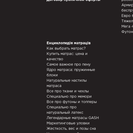
Армир
беспр
Евро 
Тяжел
Мега 
Футон
Енциклопедія матраців
Как выбрать матрас?
Купить матрас: цена и
качество
Самое важное про пену
Ядро матраса: пружинные
блоки
Натуральные настилы
матраса
Все про ткани и чехлы
Специально про мемори
Все про футоны и топперы
Специально про
натуральный латекс
Легендарные матрасы GASH
Маркетинговые уловки
Жесткость, вес и позы сна