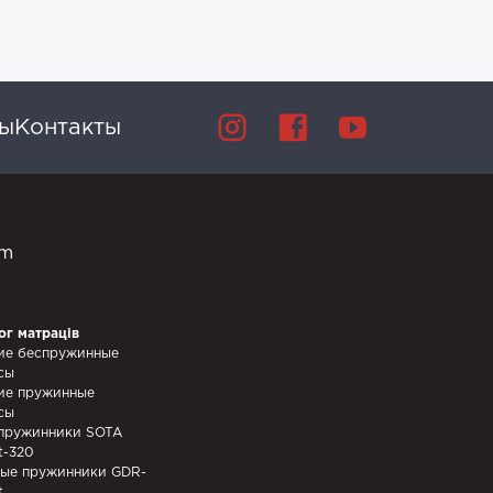
вы
Контакты
om
ог матраців
ие беспружинные
сы
ие пружинные
сы
пружинники SOTA
t-320
ые пружинники GDR-
t