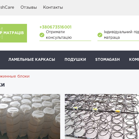
shCare
Отзывы
Контакты
+380673516001
Отримати
Індивідуальний під
Р МАТРАЦІВ
консультацію
матраца
ЛАМЕЛЬНЫЕ КАРКАСЫ
ПОДУШКИ
STOMAGASH
КОМ
ужинные блоки
ки