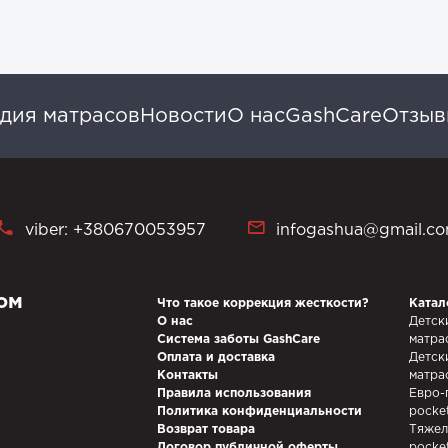
дия матрасов
Новости
О нас
GashCare
Отзы
viber: +380670053957
infogashua@gmail.c
ом
Что такое коррекция жесткости?
Катал
О нас
Детск
Система заботы GashCare
матра
Оплата и доставка
Детск
Контакты
матра
Правила использования
Евро-
Политика конфиденциальности
pocke
Возврат товара
Тяжел
Договор публичной оферты
pocke