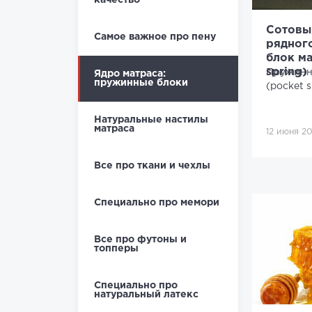
качество
Сотовы
Самое важное про пену
рядног
блок ма
spring)
Пружинн
Ядро матраса:
пружинные блоки
(pocket s
Натуральные настилы
матраса
12 июня 20
Все про ткани и чехлы
Специально про мемори
Все про футоны и
топперы
Специально про
натуральный латекс