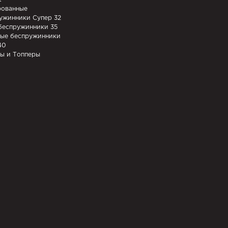
ованные
ужинники Супер 32
беспружинники 35
ые беспружинники
40
ы и Топперы