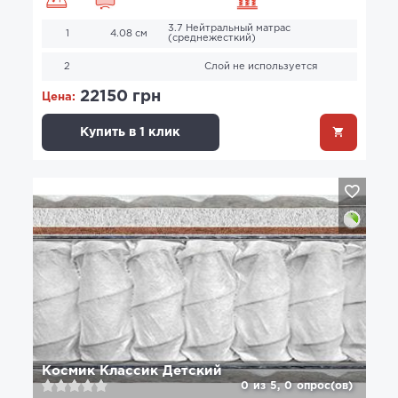
3.7 Нейтральный матрас
1
4.08 см
(среднежесткий)
2
Слой не используется
22150 грн
Цена:
Купить в 1 клик
Космик Классик Детский
0
из
5,
0
опрос(ов)