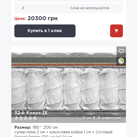
2
Слой не используется
20300 грн
Цена:
Купить в 1 клик
32-й Кокус 1X
0
из
5,
0
опрос(ов)
Размер:
180 * 200 см
супер-пена 2 см
кокосовая койра 1 см
Сотовый