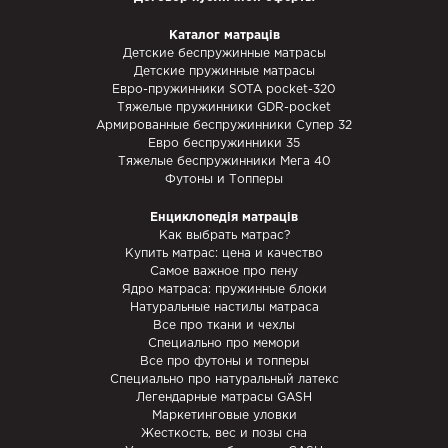
гипоаллергенности, как правильно позаботиться о здоровье
Каталог матраців
Вашего чада.
Детские беспружинные матрасы
Детские пружинные матрасы
Также Вас могут заинтересовать:
футоны и топперы
Евро-пружинники SOTA pocket-320
Тяжелые пружинники GDR-pocket
Армированные беспружинники Супер 32
Евро беспружинники 35
Тяжелые беспружинники Мега 40
Футоны и Топперы
Енциклопедія матраців
Как выбрать матрас?
Купить матрас: цена и качество
Самое важное про пену
Ядро матраса: пружинные блоки
Натуральные настилы матраса
Все про ткани и чехлы
Специально про мемори
Все про футоны и топперы
Специально про натуральный латекс
Легендарные матрасы GASH
Маркетинговые уловки
Жесткость, вес и позы сна