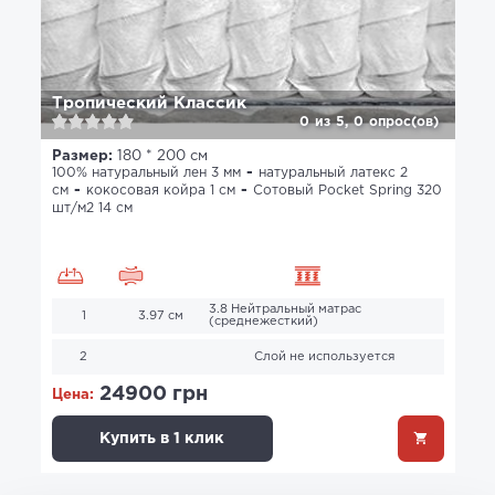
Тропический Классик
0
из
5,
0
опрос(ов)
Размер:
180 * 200 см
100% натуральный лен 3 мм
натуральный латекс 2
см
кокосовая койра 1 см
Сотовый Pocket Spring 320
шт/м2 14 см
3.8 Нейтральный матрас
1
3.97 см
(среднежесткий)
2
Слой не используется
24900 грн
Цена:
Купить в 1 клик