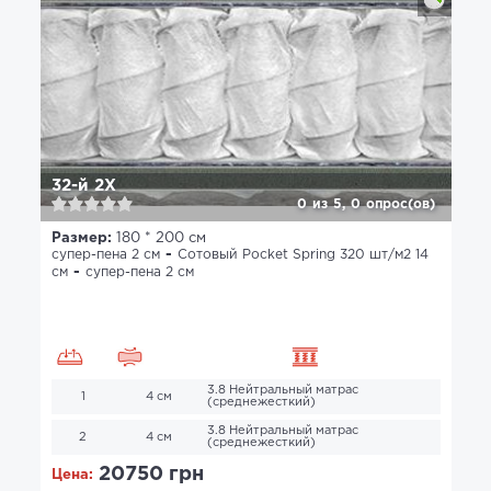
32-й 2X
0
из
5,
0
опрос(ов)
Размер:
180 * 200 см
супер-пена 2 см
Сотовый Pocket Spring 320 шт/м2 14
см
супер-пена 2 см
3.8 Нейтральный матрас
1
4 см
(среднежесткий)
3.8 Нейтральный матрас
2
4 см
(среднежесткий)
20750 грн
Цена: