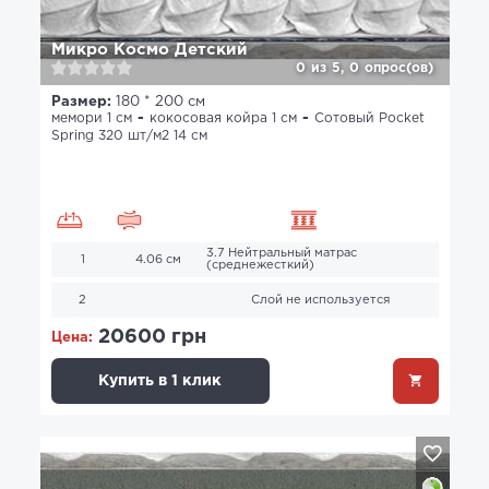
Микро Космо Детский
0
из
5,
0
опрос(ов)
Размер:
180 * 200 см
мемори 1 см
кокосовая койра 1 см
Сотовый Pocket
Spring 320 шт/м2 14 см
3.7 Нейтральный матрас
1
4.06 см
(среднежесткий)
2
Слой не используется
20600 грн
Цена:
Купить в 1 клик