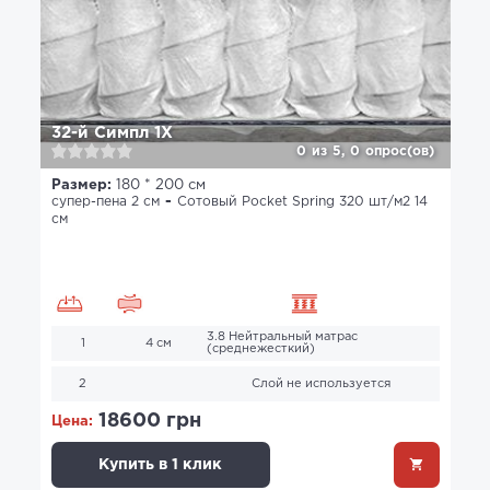
32-й Симпл 1X
0
из
5,
0
опрос(ов)
Размер:
180 * 200 см
супер-пена 2 см
Сотовый Pocket Spring 320 шт/м2 14
см
3.8 Нейтральный матрас
1
4 см
(среднежесткий)
2
Слой не используется
18600 грн
Цена:
Купить в 1 клик