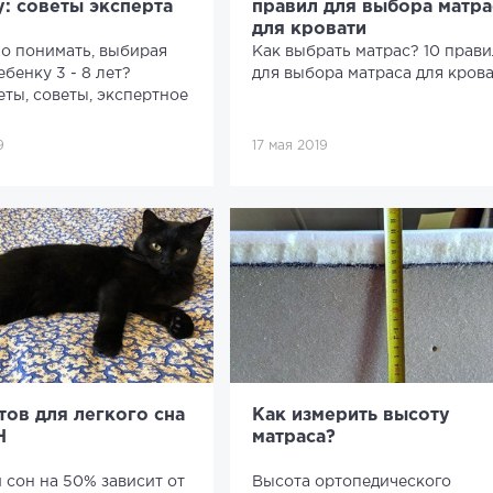
: советы эксперта
правил для выбора матра
для кровати
о понимать, выбирая
Как выбрать матрас? 10 прав
ебенку 3 - 8 лет?
для выбора матраса для кров
ты, советы, экспертное
9
17 мая 2019
тов для легкого сна
Как измерить высоту
H
матраса?
сон на 50% зависит от
Высота ортопедического