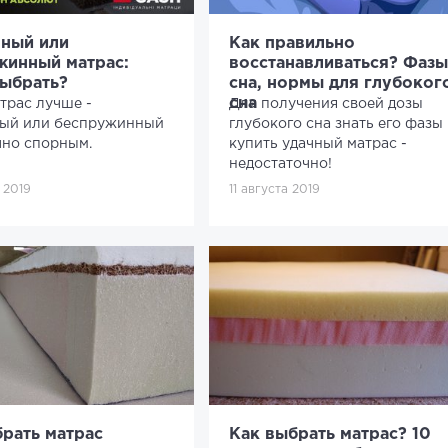
ный или
Как правильно
жинный матрас:
восстанавливаться? Фазы
выбрать?
сна, нормы для глубоког
сна
трас лучше -
Для получения своей дозы
ый или беспружинный
глубокого сна знать его фазы
чно спорным.
купить удачный матрас -
недостаточно!
 2019
11 августа 2019
рать матрас
Как выбрать матрас? 10