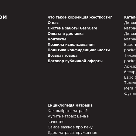
ом
Что такое коррекция жесткости?
Катал
О нас
Детск
Система заботы GashCare
матра
Оплата и доставка
Детск
Контакты
матра
Правила использования
Евро-
Политика конфиденциальности
pocke
Возврат товара
Тяжел
Договор публичной оферты
pocke
Армир
беспр
Евро 
Тяжел
Мега 
Футон
Енциклопедія матраців
Как выбрать матрас?
Купить матрас: цена и
качество
Самое важное про пену
Ядро матраса: пружинные