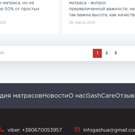
 матраса, но на
матраса - вопрос
е 50% от простых
преувеличенной важности, не
так важна высота, как качеств
2019
26 марта 2019
НЯ
1
2
3
дия матрасов
Новости
О нас
GashCare
Отзы
viber: +380670053957
infogashua@gmail.c