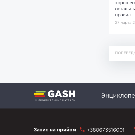
хорошего
остальны
правил.
27 марта 
ПОПЕРЕД
Энциклопе
Запис на прийом
+380673516001