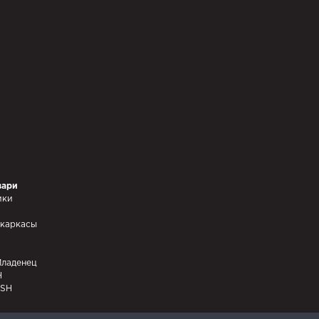
вари
ики
 каркасы
Младенец
H
SH