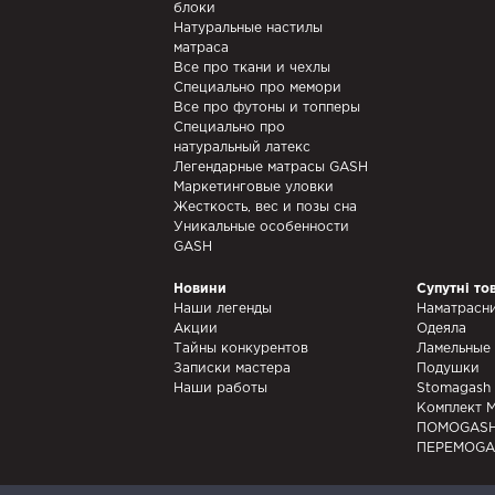
блоки
Натуральные настилы
матраса
Все про ткани и чехлы
Специально про мемори
Все про футоны и топперы
Специально про
натуральный латекс
Легендарные матрасы GASH
Маркетинговые уловки
Жесткость, вес и позы сна
Уникальные особенности
GASH
Новини
Супутні то
Наши легенды
Наматрасн
Акции
Одеяла
Тайны конкурентов
Ламельные
Записки мастера
Подушки
Наши работы
Stomagash
Комплект 
ПОМОGAS
ПЕРЕМОGA