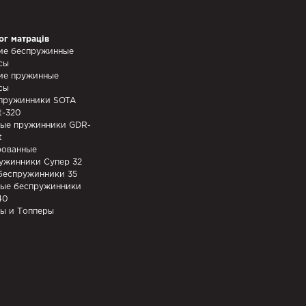
ог матраців
ие беспружинные
сы
ие пружинные
сы
пружинники SOTA
t-320
ые пружинники GDR-
t
ованные
ужинники Супер 32
беспружинники 35
ые беспружинники
40
ы и Топперы