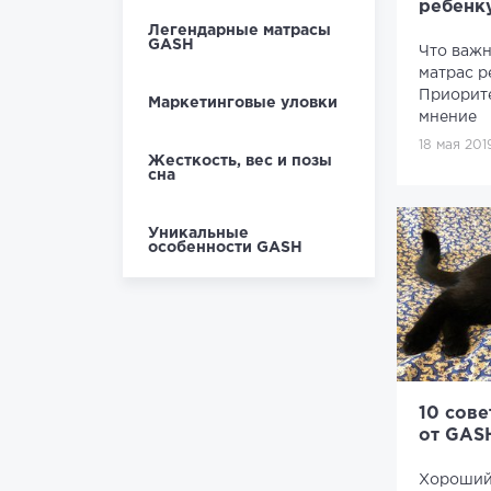
ребенку
Легендарные матрасы
GASH
Что важн
матрас р
Приорите
Маркетинговые уловки
мнение
18 мая 201
Жесткость, вес и позы
сна
Уникальные
особенности GASH
10 сове
от GAS
Хороший 