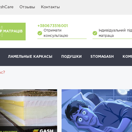
shCare
Отзывы
Контакты
+380673516001
Отримати
Індивідуальний під
Р МАТРАЦІВ
консультацію
матраца
ЛАМЕЛЬНЫЕ КАРКАСЫ
ПОДУШКИ
STOMAGASH
КОМ
ас?