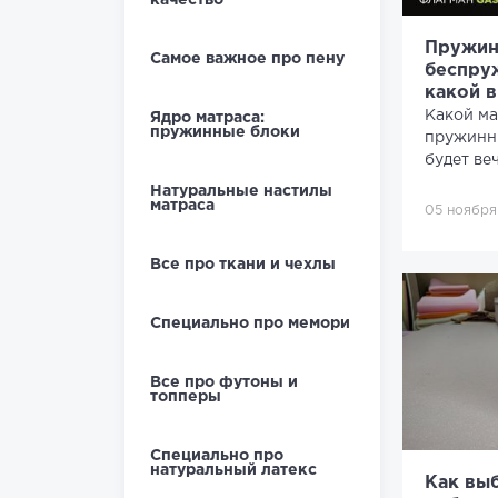
качество
Пружин
Самое важное про пену
беспру
какой 
Какой ма
Ядро матраса:
пружинные блоки
пружинн
будет ве
Натуральные настилы
матраса
05 ноября
Все про ткани и чехлы
Специально про мемори
Все про футоны и
топперы
Специально про
натуральный латекс
Как выб