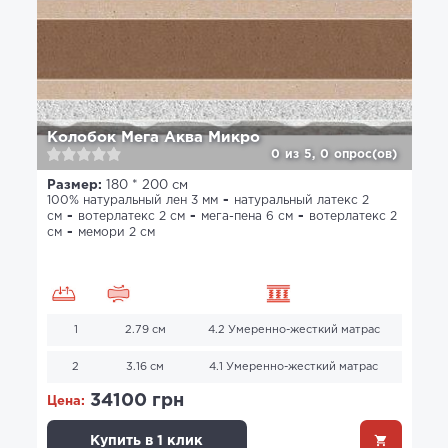
Колобок Мега Аква Микро
0
из
5,
0
опрос(ов)
Размер:
180 * 200 см
100% натуральный лен 3 мм
натуральный латекс 2
см
вотерлатекс 2 см
мега-пена 6 см
вотерлатекс 2
см
мемори 2 см
1
2.79 см
4.2 Умеренно-жесткий матрас
2
3.16 см
4.1 Умеренно-жесткий матрас
34100 грн
Цена:
Купить в 1 клик