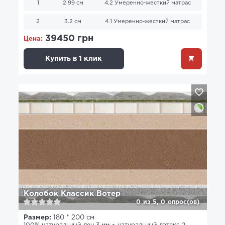
1
2.99 см
4.2 Умеренно-жесткий матрас
2
3.2 см
4.1 Умеренно-жесткий матрас
39450 грн
Цена:
Купить в 1 клик
Колобок Классик Вотер
0
из
5,
0
опрос(ов)
Размер:
180 * 200 см