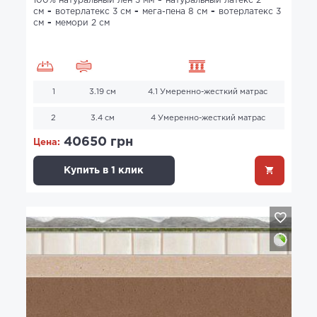
100% натуральный лен 3 мм
натуральный латекс 2
см
вотерлатекс 3 см
мега-пена 8 см
вотерлатекс 3
см
мемори 2 см
1
3.19 см
4.1 Умеренно-жесткий матрас
2
3.4 см
4 Умеренно-жесткий матрас
40650 грн
Цена:
Купить в 1 клик