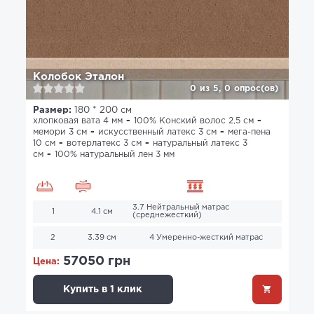
Колобок Эталон
0
из
5,
0
опрос(ов)
Размер:
180 * 200 см
хлопковая вата 4 мм
100% Конский волос 2,5 см
мемори 3 см
искусственный латекс 3 см
мега-пена
10 см
вотерлатекс 3 см
натуральный латекс 3
см
100% натуральный лен 3 мм
3.7 Нейтральный матрас
1
4.1 см
(среднежесткий)
2
3.39 см
4 Умеренно-жесткий матрас
57050 грн
Цена:
Купить в 1 клик