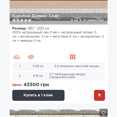
Колобок Делюкс Софт
0
из
5,
0
опрос(ов)
Размер:
180 * 200 см
100% натуральный лен 3 мм
натуральный латекс 3
см
вотерлатекс 3 см
мега-пена 6 см
вотерлатекс 3
см
мемори 3 см
1
3.59 см
3.9 Умеренно-жесткий матрас
3.7 Нейтральный матрас
2
4.18 см
(среднежесткий)
43300 грн
Цена:
Купить в 1 клик