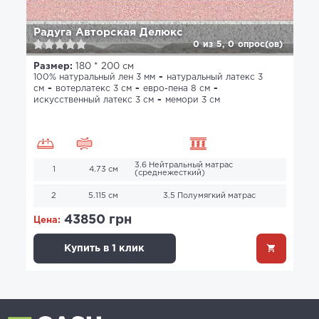
Радуга Авторская Делюкс
0
из
5,
0
опрос(ов)
Размер:
180 * 200 см
100% натуральный лен 3 мм
натуральный латекс 3
см
вотерлатекс 3 см
евро-пена 8 см
искусственный латекс 3 см
мемори 3 см
3.6 Нейтральный матрас
1
4.73 см
(среднежесткий)
2
5.115 см
3.5 Полумягкий матрас
43850 грн
Цена:
Купить в 1 клик