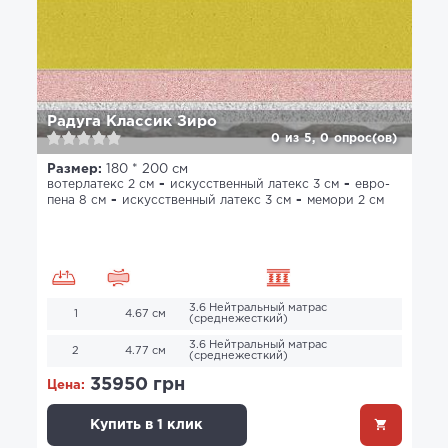
Радуга Классик Зиро
0
из
5,
0
опрос(ов)
Размер:
180 * 200 см
вотерлатекс 2 см
искусственный латекс 3 см
евро-
пена 8 см
искусственный латекс 3 см
мемори 2 см
3.6 Нейтральный матрас
1
4.67 см
(среднежесткий)
3.6 Нейтральный матрас
2
4.77 см
(среднежесткий)
35950 грн
Цена:
Купить в 1 клик