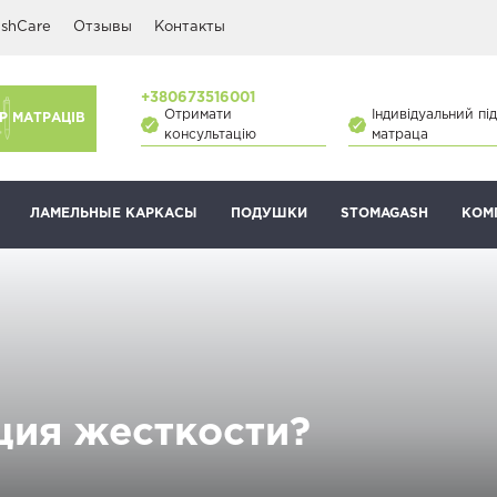
shCare
Отзывы
Контакты
+380673516001
Отримати
Індивідуальний під
Р МАТРАЦІВ
консультацію
матраца
ЛАМЕЛЬНЫЕ КАРКАСЫ
ПОДУШКИ
STOMAGASH
КОМ
ция жесткости?