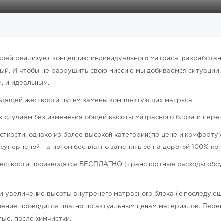
воей реализует концепцию индивидуального матраса, разработанн
ный. И чтобы не разрушить свою миссию мы добиваемся ситуации,
, и идеальным.
ходящей жесткости путем замены комплектующих матраса.
 к случаям без изменения общей высоты матрасного блока и пере
ткости, однако из более высокой категории(по цене и комфорту
 суперпеной - а потом бесплатно заменить ее на дорогой 100% кон
жесткости производятся БЕСПЛАТНО (транспортные расходы обсу
и увеличение высоты внутренего матрасного блока (с последующ
ение проводится платно по актуальным ценам материалов. Переш
ые, после химчистки.