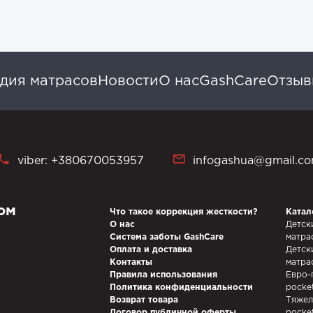
дия матрасов
Новости
О нас
GashCare
Отзы
viber: +380670053957
infogashua@gmail.c
ом
Что такое коррекция жесткости?
Катал
О нас
Детск
Система заботы GashCare
матра
Оплата и доставка
Детск
Контакты
матра
Правила использования
Евро-
Политика конфиденциальности
pocke
Возврат товара
Тяжел
Договор публичной оферты
pocke