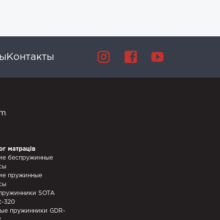
вы
Контакты
om
ог матраців
ие беспружинные
сы
ие пружинные
сы
пружинники SOTA
t-320
ые пружинники GDR-
t