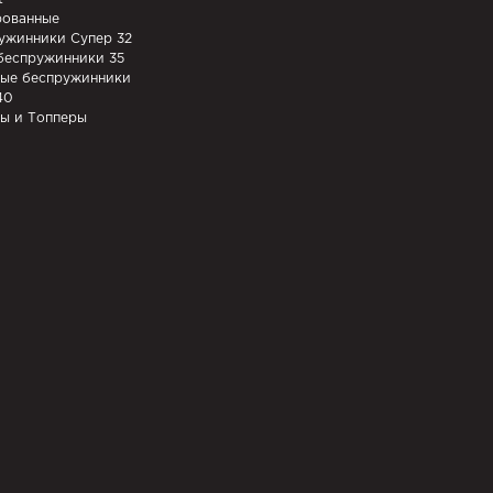
ованные
ужинники Супер 32
беспружинники 35
ые беспружинники
40
ы и Топперы