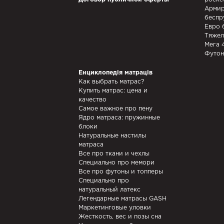
Армир
беспр
Евро 
Тяжел
Мега 
Футон
Енциклопедія матраців
Как выбрать матрас?
Купить матрас: цена и
качество
Самое важное про пену
Ядро матраса: пружинные
блоки
Натуральные настилы
матраса
Все про ткани и чехлы
Специально про мемори
Все про футоны и топперы
Специально про
натуральный латекс
Легендарные матрасы GASH
Маркетинговые уловки
Жесткость, вес и позы сна