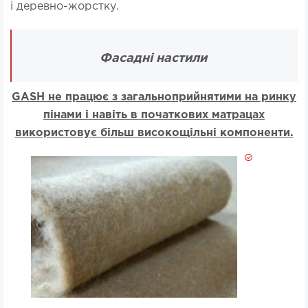
і деревно-жорстку.
Фасадні настили
GASH не працює з загальноприйнятими на ринку
пінами і навіть в початкових матрацах
використовує більш високощільні компоненти.