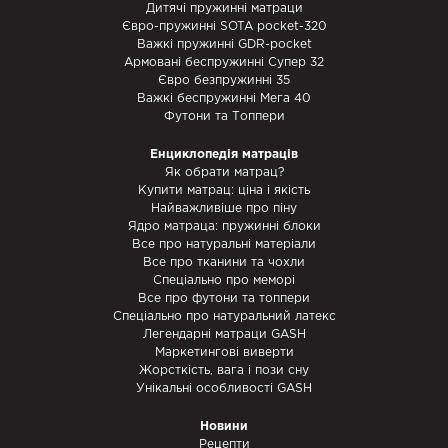
Дитячі пружинні матраци
Євро-пружинні SOTA pocket-320
Важкі пружинні GDR-pocket
Армовані беспружинні Супер 32
Євро безпружинні 35
Важкі беспружинні Мега 40
Футони та Топпери
Енциклопедія матраців
Як обрати матрац?
Купити матрац: ціна і якість
Найважливіше про піну
Ядро матраца: пружинні блоки
Все про натуральні матеріали
Все про тканини та чохли
Спеціально про меморі
Все про футони та топпери
Спеціально про натуральний латекс
Легендарні матраци GASH
Маркетингові виверти
Жорсткість, вага і пози сну
Унікальні особливості GASH
Новини
Рецепти