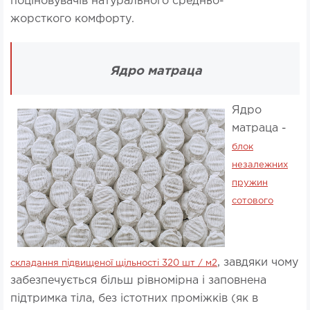
поціновувачів натурального средньо-
жорсткого комфорту.
Ядро матраца
Ядро
матраца -
блок
незалежних
пружин
сотового
, завдяки чому
складання підвищеної щільності 320 шт / м2
забезпечується більш рівномірна і заповнена
підтримка тіла, без істотних проміжків (як в