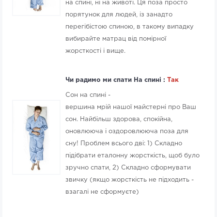
на спині, ні на животі. Ця поза просто
порятунок для людей, із занадто
перегібістою спиною, в такому випадку
вибирайте матрац від помірної
жорсткості і вище.
Чи радимо ми спати На спині :
Так
Сон на спині -
вершина мрій нашої майстерні про Ваш
сон. Найбільш здорова, спокійна,
оновлююча і оздоровлююча поза для
сну! Проблем всього дві: 1) Складно
підібрати еталонну жорсткість, щоб було
зручно спати, 2) Складно сформувати
звичку (якщо жорсткість не підходить -
взагалі не сформуєте)