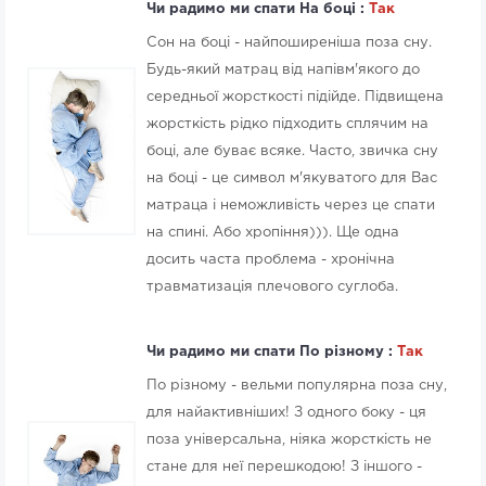
Чи радимо ми спати На боці :
Так
Сон на боці - найпоширеніша поза сну.
Будь-який матрац від напівм'якого до
середньої жорсткості підійде. Підвищена
жорсткість рідко підходить сплячим на
боці, але буває всяке. Часто, звичка сну
на боці - це символ м'якуватого для Вас
матраца і неможливість через це спати
на спині. Або хропіння))). Ще одна
досить часта проблема - хронічна
травматизація плечового суглоба.
Чи радимо ми спати По різному :
Так
По різному - вельми популярна поза сну,
для найактивніших! З одного боку - ця
поза універсальна, ніяка жорсткість не
стане для неї перешкодою! З іншого -