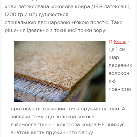
коли латексована кокосова койра (15% латексації,
1200 гр / м2) дублюється
спеціальною двошаровою м'якою повстю. Таке
рішення ідеально з технічної точки зору:
-
Кокос
це 1 см
шар
деревних
волокон,
які
повністю
приховують точковий тиск пружин на тіло. А
завдяки тому, що волокна кокоса
взаємоеластичні - кокосова койра НЕ знижує
анатомічність пружинного блоку.