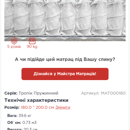
5 років
90 kg
А чи підійде цей матрац під Вашу спину?
Дізнайся у Майстра Матраців!
Серія:
Тропік Пружинний
Артикул: MAT000180
Технічні характеристики
Розмір:
180.0 * 200.0 см
Змінити
Вага:
39.6 кг
Об`єм:
0.73 м3
Висота:
20.3 см