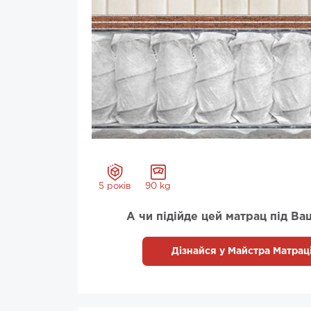
5 років
90 kg
А чи підійде цей матрац під Ва
Дізнайся у Майстра Матраці