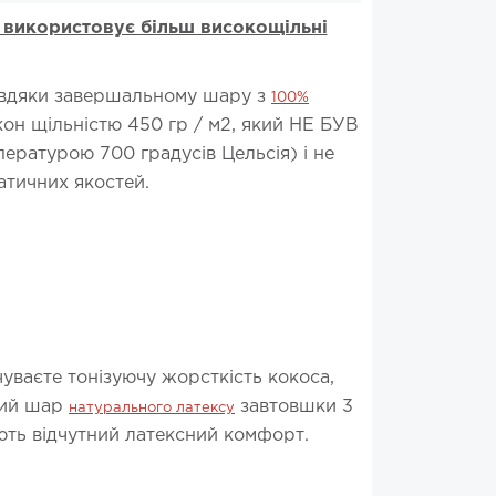
х використовує більш високощільні
завдяки завершальному шару з
100%
он щільністю 450 гр / м2, який НЕ БУВ
ературою 700 градусів Цельсія) і не
атичних якостей.
уваєте тонізуючу жорсткість кокоса,
атий шар
завтовшки 3
натурального латексу
ають відчутний латексний комфорт.