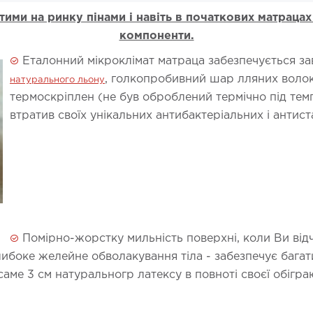
ими на ринку пінами і навіть в початкових матраца
компоненти.
Еталонний мікроклімат матраца забезпечується 
, голкопробивний шар лляних волок
натурального льону
термоскріплен (не був оброблений термічно під темп
втратив своїх унікальних антибактеріальних і антист
Помірно-жорстку мильність поверхні, коли Ви відч
глибоке желейне обволакування тіла - забезпечує баг
саме 3 см натуральногр латексу в повноті своєї обігр