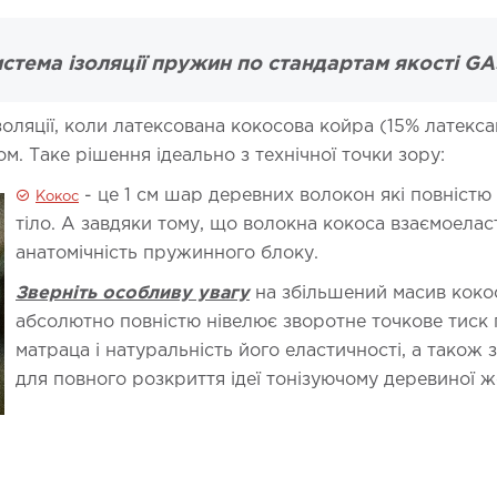
стема ізоляції пружин по стандартам якості G
ляції, коли латексована кокосова койра (15% латексац
. Таке рішення ідеально з технічної точки зору:
- це 1 см шар деревних волокон які повніст
Кокос
тіло. А завдяки тому, що волокна кокоса взаємоелас
анатомічність пружинного блоку.
Зверніть особливу увагу
на збільшений масив кокос
абсолютно повністю нівелює зворотне точкове тиск
матраца і натуральність його еластичності, а також 
для повного розкриття ідеї тонізуючому деревиної ж