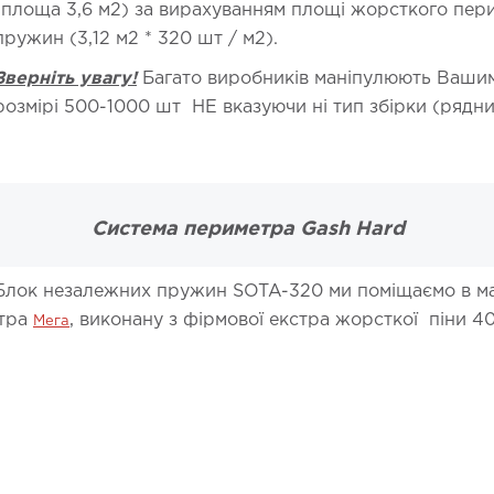
(площа 3,6 м2) за вирахуванням площі жорсткого пери
пружин (3,12 м2 * 320 шт / м2).
Зверніть увагу!
Багато виробників маніпулюють Вашим 
розмірі 500-1000 шт НЕ вказуючи ні тип збірки (рядний
Система периметра Gash Hard
Блок незалежних пружин SOTA-320 ми поміщаємо в ма
етра
, виконану з фірмової екстра жорсткої піни 40
Мега