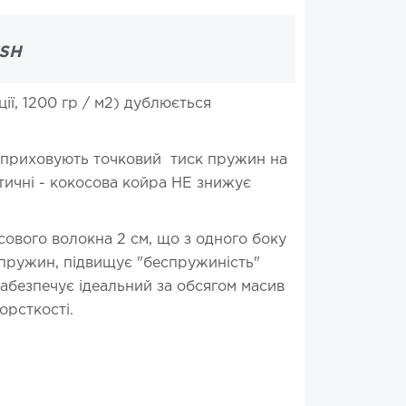
ASH
ії, 1200 гр / м2) дублюється
ю приховують точковий тиск пружин на
тичні - кокосова койра НЕ знижує
ового волокна 2 см, що з одного боку
 пружин, підвищує "беспружиність"
забезпечує ідеальний за обсягом масив
орсткості.