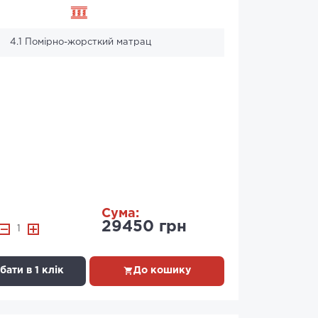
4.1 Помірно-жорсткий матрац
Сума:
29450 грн
1
ати в 1 клік
До кошику