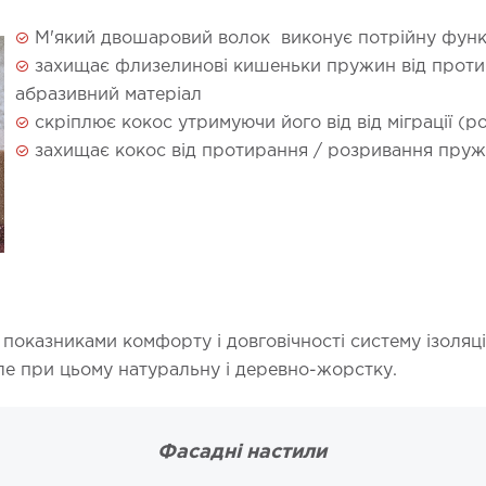
М'який двошаровий волок виконує потрійну функ
захищає флизелинові кишеньки пружин від проти
абразивний матеріал
скріплює кокос утримуючи його від від міграції (р
захищає кокос від протирання / розривання пруж
 показниками комфорту і довговічності систему ізоляц
але при цьому натуральну і деревно-жорстку.
Фасадні настили