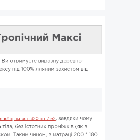
ропічний Максі
го Ви отримуєте виразну деревно-
ксу під 100% лляним захистом від
, завдяки чому
ної щільності 320 шт / м2
тіла, без істотних проміжків (як в
ком. Таким чином, в матраці 200 * 180