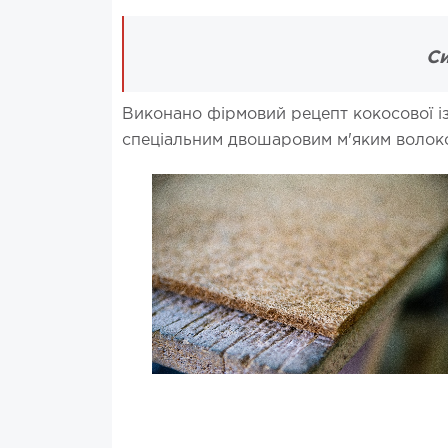
Си
Виконано фірмовий рецепт кокосової ізо
спеціальним двошаровим м'яким волоком