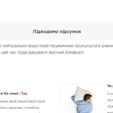
Підводимо підсумок
ий нейтрально-жорсткий пружинник просунутого рівня
 цей час буде дарувати якісний комфорт.
Чи 
и На спині :
Так
Сон
піс
ршина мрій нашої майстерні
тра
ільш здорова, спокійна,
вкр