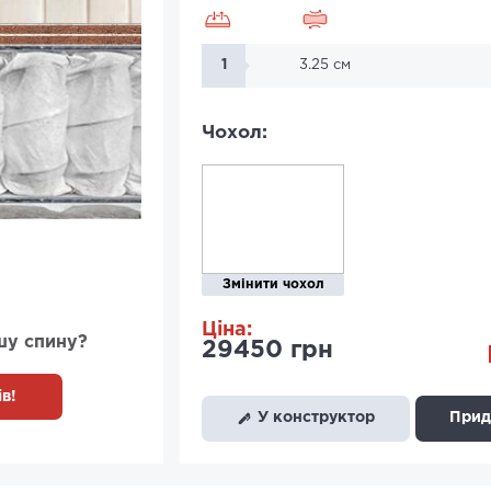
1
3.25 см
Чохол:
Змінити чохол
Ціна:
шу спину?
29450 грн
в!
У конструктор
Придб