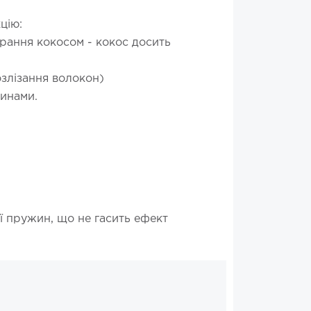
цію:
рання кокосом - кокос досить
озлізання волокон)
инами.
ії пружин, що не гасить ефект