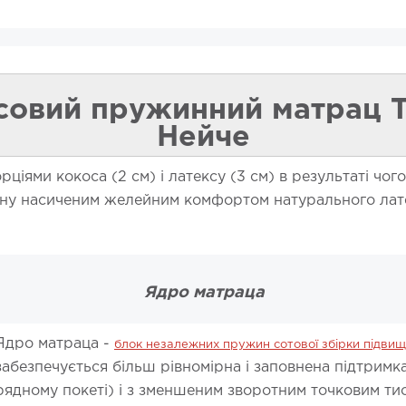
совий пружинний матрац Т
Нейче
ціями кокоса (2 см) і латексу (3 см) в результаті чо
ну насиченим желейним комфортом натурального лате
Ядро матраца
Ядро матраца -
блок незалежних пружин сотової збірки підвище
забезпечується більш рівномірна і заповнена підтримка 
рядному покеті) і з зменшеним зворотним точковим тис