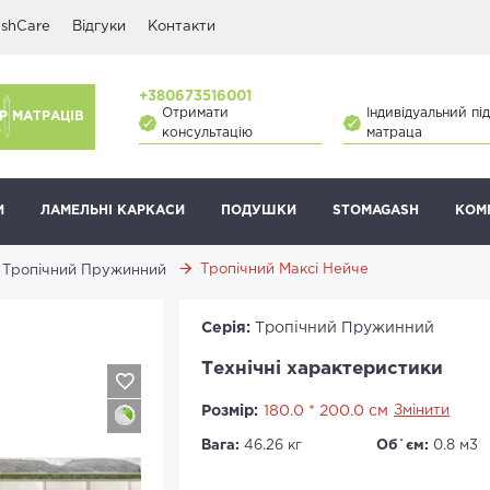
shCare
Відгуки
Контакти
+380673516001
Отримати
Індивідуальний під
Р МАТРАЦІВ
консультацію
матраца
И
ЛАМЕЛЬНІ КАРКАСИ
ПОДУШКИ
STOMAGASH
КОМ
Тропічний Максі Нейче
Тропічний Пружинний
Серія:
Тропічний Пружинний
Технічні характеристики
Розмір:
180.0 * 200.0 см
Змінити
Вага:
46.26 кг
Об`єм:
0.8 м3