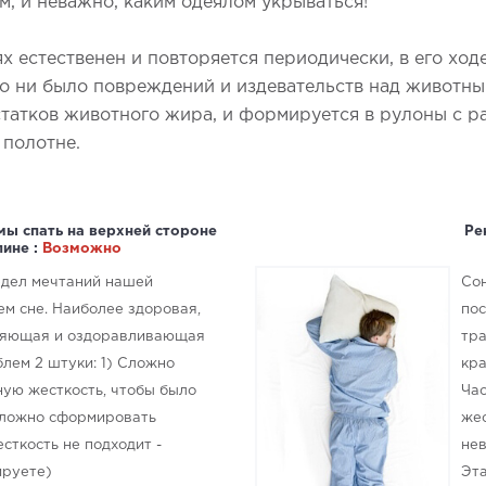
, и неважно, каким одеялом укрываться!
естественен и повторяется периодически, в его ходе
то ни было повреждений и издевательств над животны
остатков животного жира, и формируется в рулоны с 
полотне.
мы спать на верхней стороне
Ре
пине :
Возможно
редел мечтаний нашей
Сон
м сне. Наиболее здоровая,
пос
ляющая и оздоравливающая
тра
блем 2 штуки: 1) Сложно
кра
ную жесткость, чтобы было
Час
 Сложно сформировать
жес
сткость не подходит -
нев
ируете)
Эта