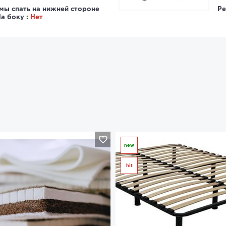
мы спать на нижней стороне
Ре
а боку :
Нет
new
hit