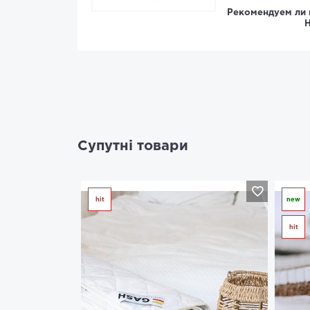
Рекомендуем ли 
Н
Супутні товари
hit
new
hit