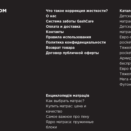
ом
Что такое коррекция жесткости?
Катал
О нас
Детск
Система заботы GashCare
матра
Оплата и доставка
Детск
Контакты
матра
Правила использования
Евро-
Политика конфиденциальности
pocke
Возврат товара
Тяжел
Договор публичной оферты
pocke
Армир
беспр
Евро 
Тяжел
Мега 
Футон
Енциклопедія матраців
Как выбрать матрас?
Купить матрас: цена и
качество
Самое важное про пену
Ядро матраса: пружинные
блоки