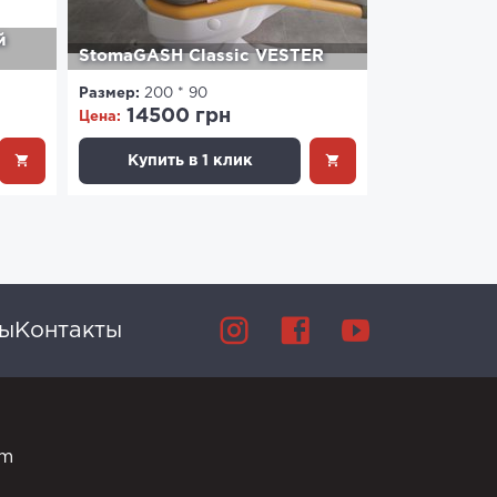
й
StomaGASH Classic VESTER
Размер:
200 * 90
14500 грн
Цена:
Купить в 1 клик
вы
Контакты
om