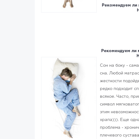
Рекомендуем ли 
Рекомендуем ли 
Н
Сон на боку - сам
сна. Любой матрас
жесткости подойд
редко подходит сп
всякое. Часто, при
символ мягковатог
этим невозможност
храпа))). Еще одн
проблема - хрони
плечевого сустава