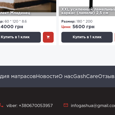
XXL усиленный ламельны
лект Младенец
каркас (ламели) 2,5 см
р:
60 * 120 * 8.6
Размер:
180 * 200
4000 грн
5600 грн
Цена:
Купить в 1 клик
Купить в 1 клик
дия матрасов
Новости
О нас
GashCare
Отзы
viber: +380670053957
infogashua@gmail.c