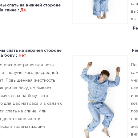
сли
мы спать на нижней стороне
На спине :
Да
выб
вы
Ре
мы спать на верхней стороне
Ре
а боку :
Нет
ая распространенная поза
По-
 от полумягкого до средней
сам
ет. Повышенная жесткость
уни
ящим на боку, но бывает
нее
вычка сна на боку - это
инд
о для Вас матраса и в связи с
кот
и спать на спине. Или
поз
а достаточно частая
при
ческая травматизация
жес
.
вни