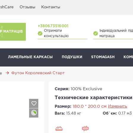
shCare
Отзывы
Контакты
+380673516001
Отримати
Індивідуальний під
Р МАТРАЦІВ
консультацію
матраца
ЛАМЕЛЬНЫЕ КАРКАСЫ
ПОДУШКИ
STOMAGASH
КОМ
Футон Королевский Старт
ve
Серия:
100% Exclusive
Технические характеристики
Размер:
180.0 * 200.0 см
Изменить
Вага:
15.48 кг
Об`єм:
0.17 м3