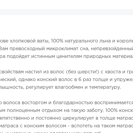
ве хлопковой ваты, 100% натурального льна и короле
 Вам превосходный микроклимат сна, непревзойденны
ера подойдет истинным ценителям природных материа
войствам настил из волос (без шерсти!) с хвоста и г
ский, однако конский волос в 6 раз толще и упруже
пышность, регулирует влагообмен и температуру.
о волоса восторгом и благодарностью воспринимается
ым полноценным отдыхом на такую заботу. 100% конск
епятственно и постоянно циркулирует в толще матрас
атраса с конским волосом - вспотеть на таком матра