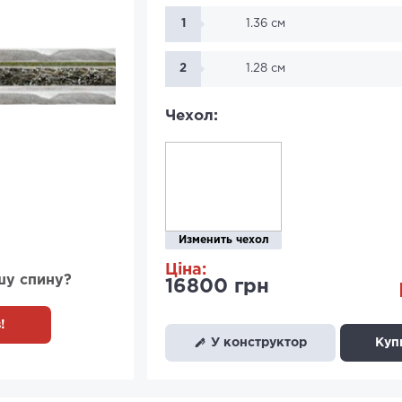
1
1.36 см
2
1.28 см
Чехол:
Изменить чехол
Ціна:
шу спину?
16800 грн
!
У конструктор
Купи