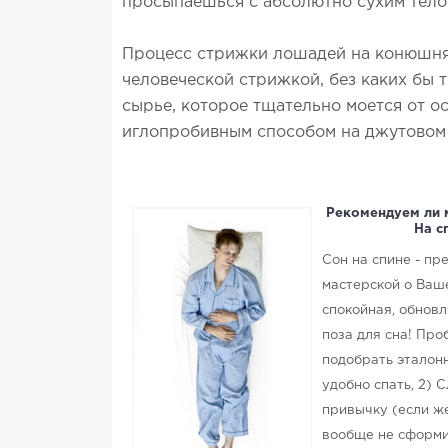
просыпаешься с абсолютно сухим телом
Процесс стрижки лошадей на конюшнях 
человеческой стрижкой, без каких бы 
сырье, которое тщательно моется от 
иглопробивным способом на джутовом 
Рекомендуем ли 
На с
Сон на спине - п
мастерской о Ваше
спокойная, обнов
поза для сна! Про
подобрать эталон
удобно спать, 2)
привычку (если же
вообще не сформ