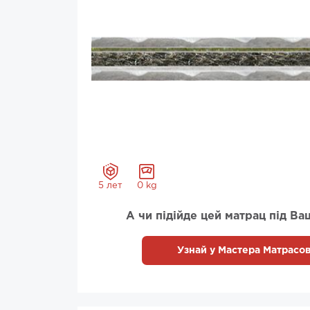
5 лет
0 kg
А чи підійде цей матрац під Ва
Узнай у Мастера Матрасов