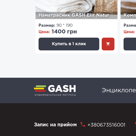
Наматрасник GASH Elit Natur
Комп
Размер:
90 * 190
Разме
1400 грн
Цена:
Цена:
Купить в 1 клик
Энциклопе
Запис на прийом
+380673516001