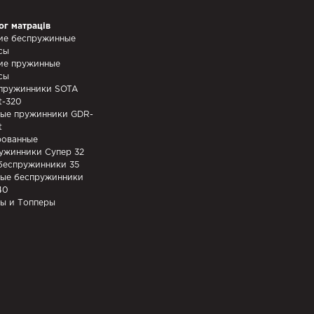
ог матраців
ие беспружинные
сы
ие пружинные
сы
пружинники SOTA
t-320
ые пружинники GDR-
t
ованные
ужинники Супер 32
беспружинники 35
ые беспружинники
40
ы и Топперы