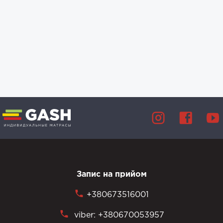
Запис на прийом
+380673516001
viber: +380670053957