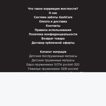
Что такое коррекция жесткости?
О нас
Система заботы GashCare
Оплата и доставка
Контакты
Правила использования
Политика конфиденциальности
Возврат товара
Договор публичной оферты
Каталог матраців
Детские беспружинные матрасы
Детские пружинные матрасы
Евро-пружинники SOTA pocket-320
Тяжелые пружинники GDR-pocket
Армированные беспружинники Супер 32
Евро беспружинники 35
Тяжелые беспружинники Мега 40
Футоны и Топперы
Енциклопедія матраців
Как выбрать матрас?
Купить матрас: цена и качество