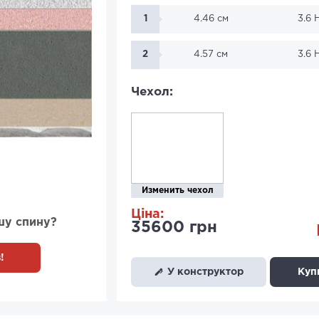
1
4.46 см
3.6
2
4.57 см
3.6
Чехол:
Изменить чехол
Ціна:
шу спину?
35600 грн
!
У конструктор
Купи