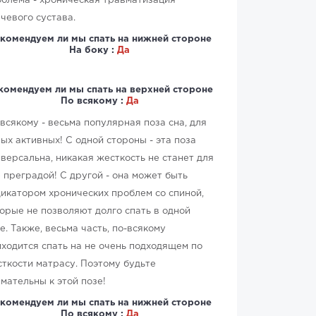
блема - хроническая травматизация
чевого сустава.
комендуем ли мы спать на нижней стороне
На боку :
Да
комендуем ли мы спать на верхней стороне
По всякому :
Да
всякому - весьма популярная поза сна, для
ых активных! С одной стороны - эта поза
версальна, никакая жесткость не станет для
 преградой! С другой - она может быть
икатором хронических проблем со спиной,
орые не позволяют долго спать в одной
е. Также, весьма часть, по-всякому
ходится спать на не очень подходящем по
ткости матрасу. Поэтому будьте
мательны к этой позе!
комендуем ли мы спать на нижней стороне
По всякому :
Да