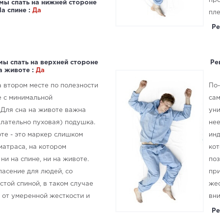
про
мы спать на нижней стороне
На спине :
Да
пле
Ре
мы спать на верхней стороне
Ре
а животе :
Да
а втором месте по полезности
По-
е с минимальной
сам
 Для сна на животе важна
уни
елательно пуховая) подушка.
нее
оте - это маркер слишком
инд
матраса, на котором
кот
ни на спине, ни на животе.
поз
пасение для людей, со
при
той спиной, в таком случае
жес
 от умеренной жесткости и
вни
Ре