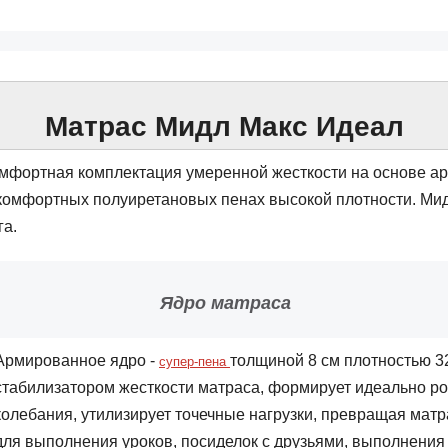
Матрас Мидл Макс Идеал
мфортная комплектация умеренной жесткости на основе ар
комфортных полуиретановых пенах высокой плотности. Мид
га.
Ядро матраса
Армированное ядро -
толщиной 8 см плотностью 3
супер-пена
стабилизатором жесткости матраса, формирует идеально ро
колебания, утилизирует точечные нагрузки, превращая мат
для выполнения уроков, посиделок с друзьями, выполнени