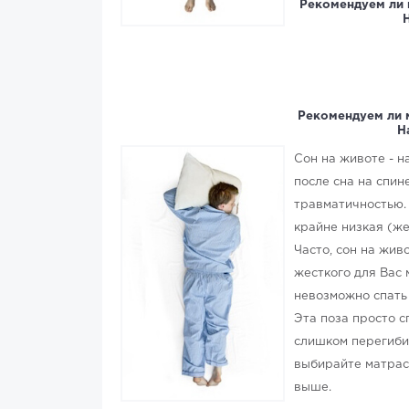
Рекомендуем ли 
Рекомендуем ли 
Н
Сон на животе - н
после сна на спин
травматичностью.
крайне низкая (ж
Часто, сон на жив
жесткого для Вас 
невозможно спать 
Эта поза просто с
слишком перегибис
выбирайте матрас
выше.