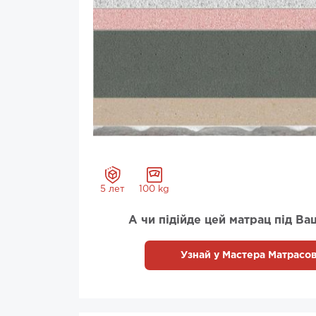
5 лет
100 kg
А чи підійде цей матрац під Ва
Узнай у Мастера Матрасов