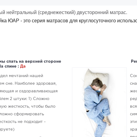
ый нейтральный (среднежесткий) двусторонний матрас.
ка ЮАР - это серия матрасов для круглосуточного использ
мы спать на верхней стороне
Ре
На спине :
Да
редел мечтаний нашей
Сон
м сне. Наиболее здоровая,
сна
ляющая и оздоравливающая
жес
блем 2 штуки: 1) Сложно
ред
ную жесткость, чтобы было
вся
 Сложно сформировать
сим
сткость не подходит -
эти
ируете)
хра