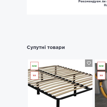
Рекомендуем ли 
Н
Супутні товари
new
new
hit
hit