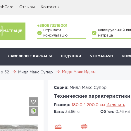
shCare
Отзывы
Контакты
+380673516001
Отримати
Індивідуальний під
Р МАТРАЦІВ
консультацію
матраца
ЛАМЕЛЬНЫЕ КАРКАСЫ
ПОДУШКИ
STOMAGASH
КОМ
Мидл Макс Идеал
р 32
Мидл Макс Супер
Серия:
Мидл Макс Супер
Технические характеристики
Размер:
180.0 * 200.0 см
Изменить
Вага:
33.66 кг
Об`єм:
0.76 м3