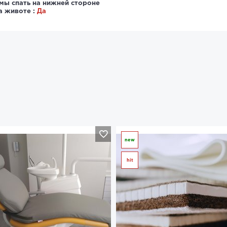
мы спать на нижней стороне
а животе :
Да
new
hit