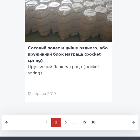
Сотовий покет міцніше рядного, або
пружинний блок матраца (pocket
spring)
Пружинний блок матраца (pocket
spring)
12 червня 2019
1
2
3
…
15
16