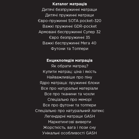
Каталог матраців
Дитячі безпружинні матраци
Дитячі пружинні матраци
Євро-пружинні SOTA pocket-320
Важкі пружинні GDR-pocket
Армовані беспружинні Супер 32
Євро безпружинні 35
Важкі беспружинні Мега 40
Футони та Топпери
Енциклопедія матраців
Як обрати матрац?
Купити матрац: ціна і якість
Найважливіше про піну
Ядро матраца: пружинні блоки
Все про натуральні матеріали
Все про тканини та чохли
Спеціально про меморі
Все про футони та топпери
Спеціально про натуральний латекс
Легендарні матраци GASH
Маркетингові виверти
Жорсткість, вага і пози сну
Унікальні особливості GASH